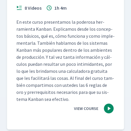
8 Videos
1h 4m
En este cur­so pre­sen­ta­mos la poderosa her­
ramien­ta Kan­ban. Expli­camos des­de los con­cep­
tos bási­cos, qué es, cómo fun­ciona y como imple­
men­tar­la. Tam­bién hablam­os de los sis­temas
Kan­ban más pop­u­lares den­tro de los ambi­entes
de pro­duc­ción. Y tal vez tan­ta infor­ma­ción y cál­
cu­los puedan resul­tar un poco intim­i­dantes, por
lo que les brindamos una cal­cu­lado­ra gra­tui­ta
que les facil­i­tará las cosas. Al final del cur­so tam­
bién com­par­ti­mos con ust­edes las 6 reglas de
oro y pre­rreq­ui­si­tos nece­sar­ios para que su sis­
tema Kan­ban sea efectivo.
VIEW COURSE