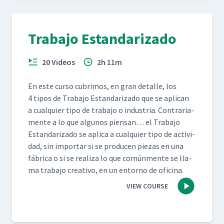
Trabajo Estandarizado
20 Videos
2h 11m
En este cur­so cub­ri­mos, en gran detalle, los
4 tipos de Tra­ba­jo Estandariza­do que se apli­can
a cualquier tipo de tra­ba­jo o indus­tria. Con­trari­a­
mente a lo que algunos pien­san… el Tra­ba­jo
Estandariza­do se apli­ca a cualquier tipo de activi­
dad, sin impor­tar si se pro­ducen piezas en una
fábri­ca o si se real­iza lo que común­mente se lla­
ma tra­ba­jo cre­ati­vo, en un entorno de oficina.
VIEW COURSE