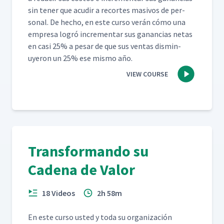
sin ten­er que acud­ir a recortes masivos de per­
son­al. De hecho, en este cur­so verán cómo una
empre­sa logró incre­men­tar sus ganan­cias netas
en casi 25% a pesar de que sus ven­tas dis­min­
uyeron un 25% ese mis­mo año.
VIEW COURSE
Transformando su
Cadena de Valor
18 Videos
2h 58m
En este cur­so ust­ed y toda su orga­ni­zación