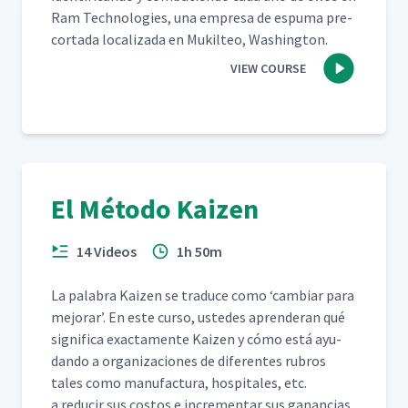
Ram Tech­nolo­gies, una empre­sa de espuma pre-
cor­ta­da local­iza­da en Muk­il­teo, Washington.
VIEW COURSE
El Método Kaizen
14 Videos
1h 50m
La pal­abra Kaizen se tra­duce como
‘
cam­biar para
mejo­rar’. En este cur­so, ust­edes apren­der­an qué
sig­nifi­ca exac­ta­mente Kaizen y cómo está ayu­
dan­do a orga­ni­za­ciones de difer­entes rubros
tales como man­u­fac­tura, hos­pi­tales, etc.
a reducir sus cos­tos e incre­men­tar sus ganan­cias