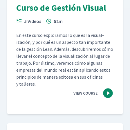
Curso de Gestión Visual
5 Videos
52m
En este cur­so explo­ramos lo que es la visu­al­
ización, y por qué es un aspec­to tan impor­tante
de la gestión Lean. Además, des­cubrire­mos cómo
lle­var el con­cep­to de la visu­al­ización al lugar de
tra­ba­jo. Por últi­mo, ver­e­mos cómo algu­nas
empre­sas del mun­do real están apli­can­do estos
prin­ci­p­ios de man­era exi­tosa en sus ofic­i­nas
y talleres.
VIEW COURSE