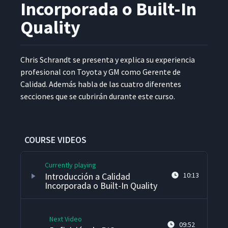
Incorporada o Built-In
Quality
Chris Schrandt se pre­sen­ta y expli­ca su expe­ri­en­cia
pro­fe­sion­al con Toy­ota y GM como Ger­ente de
Cal­i­dad. Además habla de las cua­tro difer­entes
sec­ciones que se cubrirán durante este curso.
COURSE VIDEOS
Currently playing
Introducción a Calidad
10:13
Incorporada o Built-In Quality
Next Video
09:52