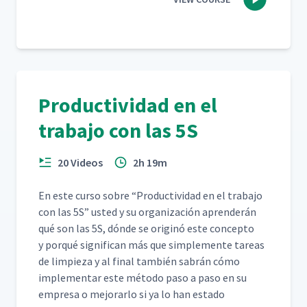
Productividad en el
trabajo con las 5S
20 Videos
2h 19m
En este cur­so sobre
“
Pro­duc­tivi­dad en el tra­ba­jo
con las 5S” ust­ed y su orga­ni­zación apren­derán
qué son las 5S, dónde se orig­inó este con­cep­to
y porqué sig­nif­i­can más que sim­ple­mente tar­eas
de limpieza y al final tam­bién sabrán cómo
imple­men­tar este méto­do paso a paso en su
empre­sa o mejo­rar­lo si ya lo han esta­do