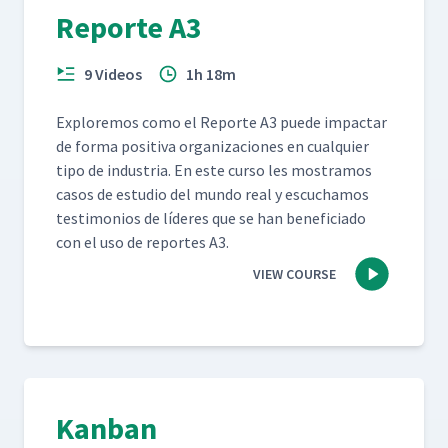
Reporte A3
9 Videos
1h 18m
Explore­mos como el Reporte A3 puede impactar
de for­ma pos­i­ti­va orga­ni­za­ciones en cualquier
tipo de indus­tria. En este cur­so les mostramos
casos de estu­dio del mun­do real y escuchamos
tes­ti­mo­nios de líderes que se han ben­e­fi­ci­a­do
con el uso de reportes A3.
VIEW COURSE
Kanban