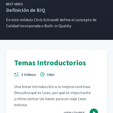
NEXT VIDEO
Definición de BIQ
En este módu­lo Chris Schrandt define el con­cep­to de
Cal­i­dad Incor­po­ra­da o Built-in Quality.
Temas Introductorios
3 Videos
16m
Una breve intro­duc­ción a la mejo­ra con­tin­ua.
Des­cubra qué es Lean, por qué es impor­tante
y cómo sen­tar las bases para un via­je Lean
exitoso.
VIEW COURSE