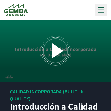
Gemba Academy
0
seconds
CALIDAD INCORPORADA (BUILT-IN
of
10
QUALITY)
minutes,
Introducción a Calidad
13
seconds