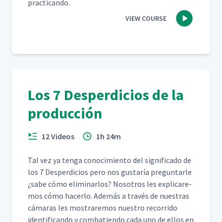
practicando.
VIEW COURSE
Los 7 Desperdicios de la
producción
12 Videos
1h 24m
Tal vez ya ten­ga conocimien­to del sig­nifi­ca­do de
los 7 Des­perdi­cios pero nos gus­taría pre­gun­tar­le
¿sabe cómo elim­i­nar­los? Nosotros les expli­care­
mos cómo hac­er­lo. Además a través de nues­tras
cámaras les mostraremos nue­stro recor­ri­do
iden­ti­f­i­can­do y com­bat­ien­do cada uno de ellos en