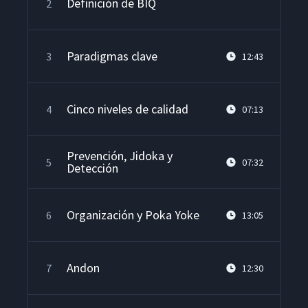
Definición de BIQ
2
Paradigmas clave
3
12:43
Cinco niveles de calidad
4
07:13
Prevención, Jidoka y
5
07:32
Detección
Organización y Poka Yoke
6
13:05
Andon
7
12:30