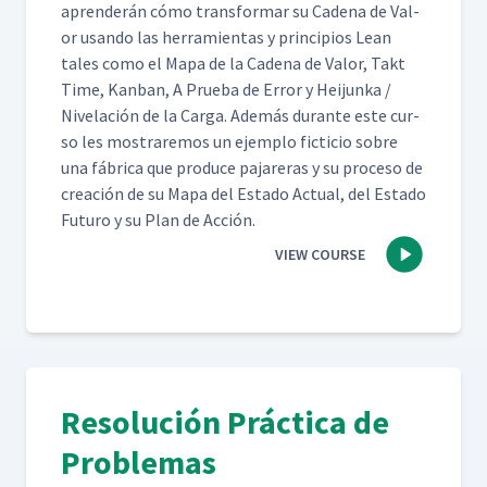
apren­derán cómo trans­for­mar su Cade­na de Val­
or usan­do las her­ramien­tas y prin­ci­p­ios Lean
tales como el Mapa de la Cade­na de Val­or, Takt
Time, Kan­ban, A Prue­ba de Error y Hei­jun­ka /
Nivelación de la Car­ga. Además durante este cur­
so les mostraremos un ejem­p­lo fic­ti­cio sobre
una fábri­ca que pro­duce pajar­eras y su pro­ce­so de
creación de su Mapa del Esta­do Actu­al, del Esta­do
Futuro y su Plan de Acción.
VIEW COURSE
Resolución Práctica de
Problemas