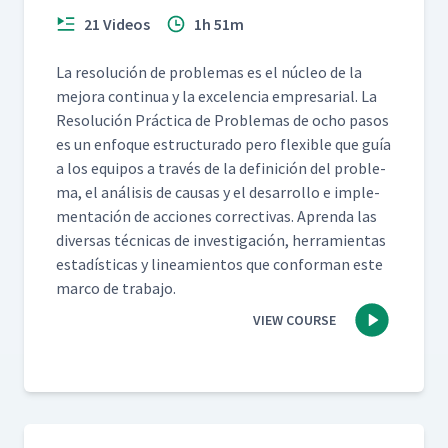
21 Videos
1h 51m
La res­olu­ción de prob­le­mas es el núcleo de la
mejo­ra con­tin­ua y la exce­len­cia empre­sar­i­al. La
Res­olu­ción Prác­ti­ca de Prob­le­mas de ocho pasos
es un enfoque estruc­tura­do pero flex­i­ble que guía
a los equipos a través de la defini­ción del prob­le­
ma, el análi­sis de causas y el desar­rol­lo e imple­
mentación de acciones cor­rec­ti­vas. Apren­da las
diver­sas téc­ni­cas de inves­ti­gación, her­ramien­tas
estadís­ti­cas y lin­eamien­tos que con­for­man este
mar­co de trabajo.
VIEW COURSE