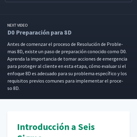
NEXT VIDEO
D0 Preparación para 8D
Antes de comen­zar el pro­ce­so de Res­olu­ción de Prob­le­
mas 8D, existe un paso de preparación cono­ci­do como D0.
Apren­da la impor­tan­cia de tomar acciones de emer­gen­cia
para pro­te­ger al cliente en esta eta­pa, cómo eval­u­ar si el
enfoque 8D es ade­cua­do para su prob­le­ma especí­fi­co y los
req­ui­si­tos pre­vios comunes para imple­men­tar el pro­ce­
so 8D.
Introducción a Seis