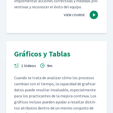
imple­men­tar acciones cor­rec­ti­vas y medi­das pre­
ven­ti­vas y recono­cer el éxi­to del equipo.
VIEW COURSE
Gráficos y Tablas
1 Videos
9m
Cuan­do se tra­ta de analizar cómo los pro­ce­sos
cam­bian con el tiem­po, la capaci­dad de graficar
datos puede resul­tar invalu­able, espe­cial­mente
para los prac­ti­cantes de la mejo­ra con­tin­ua. Los
grá­fi­cos inclu­so pueden ayu­dar a resaltar dis­tin­
tos atrib­u­tos den­tro de un mis­mo con­jun­to de