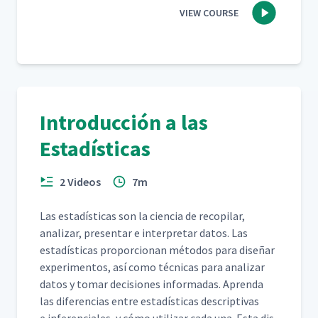
VIEW COURSE
Introducción a las
Estadísticas
2 Videos
7m
Las estadís­ti­cas son la cien­cia de recopi­lar,
analizar, pre­sen­tar e inter­pre­tar datos. Las
estadís­ti­cas pro­por­cio­nan méto­dos para dis­eñar
exper­i­men­tos, así como téc­ni­cas para analizar
datos y tomar deci­siones infor­madas. Apren­da
las difer­en­cias entre estadís­ti­cas descrip­ti­vas