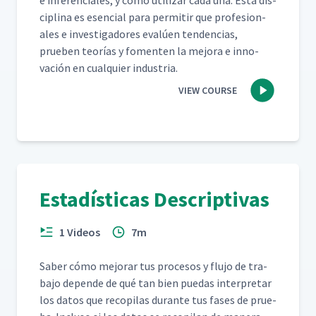
e infer­en­ciales, y cómo uti­lizar cada una. Esta dis­
ci­plina es esen­cial para per­mi­tir que pro­fe­sion­
ales e inves­ti­gadores evalúen ten­den­cias,
prueben teorías y fomenten la mejo­ra e inno­
vación en cualquier industria.
VIEW COURSE
Estadísticas Descriptivas
1 Videos
7m
Saber cómo mejo­rar tus pro­ce­sos y flu­jo de tra­
ba­jo depende de qué tan bien puedas inter­pre­tar
los datos que recopi­las durante tus fas­es de prue­