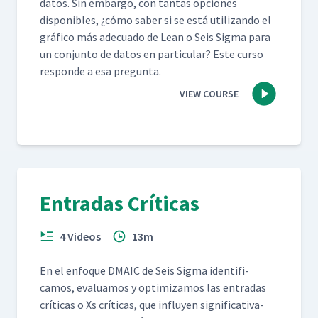
datos. Sin embar­go, con tan­tas opciones
disponibles, ¿cómo saber si se está uti­lizan­do el
grá­fi­co más ade­cua­do de Lean o Seis Sig­ma para
un con­jun­to de datos en par­tic­u­lar? Este cur­so
responde a esa pregunta.
VIEW COURSE
Entradas Críticas
4 Videos
13m
En el enfoque DMA­IC de Seis Sig­ma iden­ti­fi­
camos, eval­u­amos y opti­mizamos las entradas
críti­cas o Xs críti­cas, que influyen sig­ni­fica­ti­va­