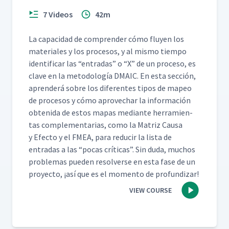
7 Videos
42m
La capaci­dad de com­pren­der cómo fluyen los
mate­ri­ales y los pro­ce­sos, y al mis­mo tiem­po
iden­ti­ficar las
“
entradas” o
“
X” de un pro­ce­so, es
clave en la metodología DMA­IC. En esta sec­ción,
apren­derá sobre los difer­entes tipos de mapeo
de pro­ce­sos y cómo aprovechar la infor­ma­ción
obteni­da de estos mapas medi­ante her­ramien­
tas com­ple­men­tarias, como la Matriz Causa
y Efec­to y el FMEA, para reducir la lista de
entradas a las
“
pocas críti­cas”. Sin duda, muchos
prob­le­mas pueden resol­verse en esta fase de un
proyec­to, ¡así que es el momen­to de profundizar!
VIEW COURSE