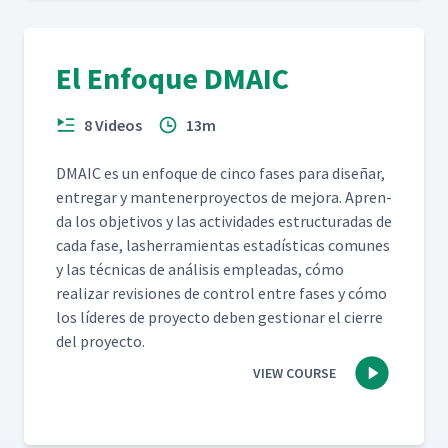
El Enfoque DMAIC
8 Videos
13m
DMA­IC es un enfoque de cin­co fas­es para dis­eñar,
entre­gar y man­ten­er­proyec­tos de mejo­ra. Apren­
da los obje­tivos y las activi­dades estruc­turadas de
cada fase, lash­er­ramien­tas estadís­ti­cas comunes
y las téc­ni­cas de análi­sis empleadas, cómo
realizar revi­siones de con­trol entre fas­es y cómo
los líderes de proyec­to deben ges­tionar el cierre
del proyecto.
VIEW COURSE