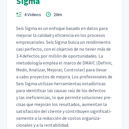
Sigma
4 Videos
20m
Seis Sig­ma es un enfoque basa­do en datos para
mejo­rar la cal­i­dad y efi­cien­cia en los pro­ce­sos
empre­sar­i­ales. Seis Sig­ma bus­ca un rendimien­to
casi per­fec­to, con el obje­ti­vo de no ten­er más de
3.4 defec­tos por mil­lón de opor­tu­nidades. La
metodología emplea el mar­co de DMA­IC (Definir,
Medir, Analizar, Mejo­rar, Con­tro­lar) para lle­var
a cabo proyec­tos de mejo­ra. Los pro­fe­sion­ales de
Seis Sig­ma uti­lizan her­ramien­tas estadís­ti­cas
para iden­ti­ficar las causas raíz de los defec­tos
y las ine­fi­cien­cias, lo que per­mite solu­ciones pre­
cisas que mejo­ran los resul­ta­dos, aumen­tan la
sat­is­fac­ción del cliente y con­tribuyen sig­ni­fica­ti­
va­mente a la reduc­ción de cos­tos orga­ni­za­
cionales y a la rentabilidad.