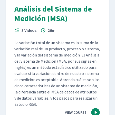
Análisis del Sistema de
Medición (MSA)
3 Videos
26m
La variación total de un sis­tema es la suma de la
variación real de un pro­duc­to, pro­ce­so o sis­tema,
y la variación del sis­tema de medición. El Análi­sis
del Sis­tema de Medición (MSA, por sus siglas en
inglés) es un méto­do estadís­ti­co uti­liza­do para
eval­u­ar si la variación den­tro de nue­stro sis­tema
de medición es acept­able. Apren­da cuáles son las
cin­co car­ac­terís­ti­cas de un sis­tema de medición,
la difer­en­cia entre el MSA de datos de atrib­u­tos
y de datos vari­ables, y los pasos para realizar un
Estu­dio R&R.
VIEW COURSE