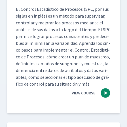
El Con­trol Estadís­ti­co de Pro­ce­sos (SPC, por sus
siglas en inglés) es un méto­do para super­vis­ar,
con­tro­lar y mejo­rar los pro­ce­sos medi­ante el
análi­sis de sus datos a lo largo del tiem­po. El SPC
per­mite lograr pro­ce­sos con­sis­tentes y pre­deci­
bles al min­i­mizar la vari­abil­i­dad. Apren­da los cin­
co pasos para imple­men­tar el Con­trol Estadís­ti­
co de Pro­ce­sos, cómo crear un plan de muestreo,
definir los tamaños de sub­gru­pos y mues­tras, la
difer­en­cia entre datos de atrib­u­tos y datos vari­
ables, cómo selec­cionar el tipo ade­cua­do de grá­
fi­co de con­trol para su situación y más.
VIEW COURSE