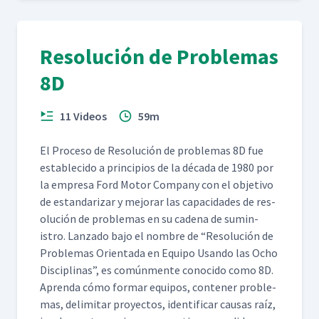
Resolución de Problemas
8D
11 Videos
59m
El Pro­ce­so de Res­olu­ción de prob­le­mas 8D fue
estable­ci­do a prin­ci­p­ios de la déca­da de 1980 por
la empre­sa Ford Motor Com­pa­ny con el obje­ti­vo
de estandarizar y mejo­rar las capaci­dades de res­
olu­ción de prob­le­mas en su cade­na de sum­in­
istro. Lan­za­do bajo el nom­bre de
“
Res­olu­ción de
Prob­le­mas Ori­en­ta­da en Equipo Usan­do las Ocho
Dis­ci­plinas”, es común­mente cono­ci­do como 8D.
Apren­da cómo for­mar equipos, con­tener prob­le­
mas, delim­i­tar proyec­tos, iden­ti­ficar causas raíz,