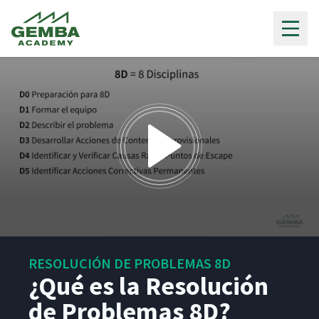
Gemba Academy
0
seconds
RESOLUCIÓN DE PROBLEMAS 8D
of
8
¿Qué es la Resolución
minutes,
1
de Problemas 8D?
second