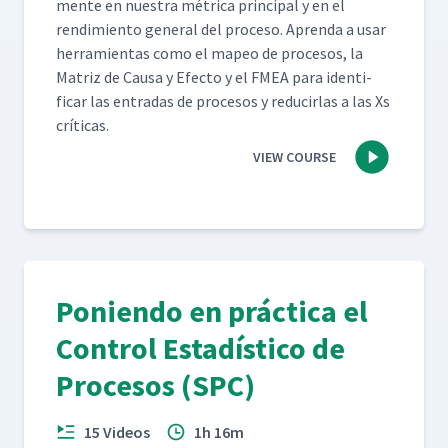
mente en nues­tra métri­ca prin­ci­pal y en el
rendimien­to gen­er­al del pro­ce­so. Apren­da a usar
her­ramien­tas como el mapeo de pro­ce­sos, la
Matriz de Causa y Efec­to y el FMEA para iden­ti­
ficar las entradas de pro­ce­sos y reducir­las a las Xs
críticas.
VIEW COURSE
Poniendo en práctica el
Control Estadístico de
Procesos (SPC)
15 Videos
1h 16m