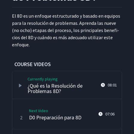
El 8D es un enfoque estruc­tura­do y basa­do en equipos
para la res­olu­ción de prob­le­mas. Apren­da las nueve
(no ocho) eta­pas del pro­ce­so, los prin­ci­pales ben­efi­
cios del 8D y cuán­do es más ade­cua­do uti­lizar este
enfoque.
COURSE VIDEOS
Currently playing
¿Qué es la Resolución de
08:01
Problemas 8D?
Next Video
07:06
D0 Preparación para 8D
2