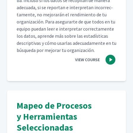
ba. Inclu­so si los datos se recopi­lan de man­era
ade­cua­da, si se repor­tan e inter­pre­tan incor­rec­
ta­mente, no mejo­rarán el rendimien­to de tu
orga­ni­zación. Para ase­gu­rarte de que todos en tu
equipo puedan leer e inter­pre­tar cor­rec­ta­mente
los datos, aprende más sobre las estadís­ti­cas
descrip­ti­vas y cómo usar­las ade­cuada­mente en tu
búsque­da por mejo­rar tu organización.
VIEW COURSE
Mapeo de Procesos
y Herramientas
Seleccionadas