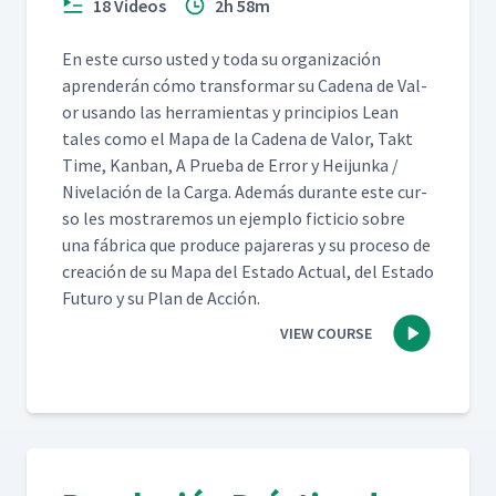
18 Videos
2h 58m
En este cur­so ust­ed y toda su orga­ni­zación
apren­derán cómo trans­for­mar su Cade­na de Val­
or usan­do las her­ramien­tas y prin­ci­p­ios Lean
tales como el Mapa de la Cade­na de Val­or, Takt
Time, Kan­ban, A Prue­ba de Error y Hei­jun­ka /
Nivelación de la Car­ga. Además durante este cur­
so les mostraremos un ejem­p­lo fic­ti­cio sobre
una fábri­ca que pro­duce pajar­eras y su pro­ce­so de
creación de su Mapa del Esta­do Actu­al, del Esta­do
Futuro y su Plan de Acción.
VIEW COURSE