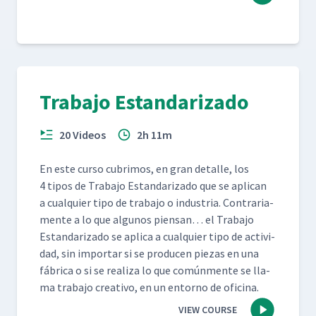
Trabajo Estandarizado
20 Videos
2h 11m
En este cur­so cub­ri­mos, en gran detalle, los
4 tipos de Tra­ba­jo Estandariza­do que se apli­can
a cualquier tipo de tra­ba­jo o indus­tria. Con­trari­a­
mente a lo que algunos pien­san… el Tra­ba­jo
Estandariza­do se apli­ca a cualquier tipo de activi­
dad, sin impor­tar si se pro­ducen piezas en una
fábri­ca o si se real­iza lo que común­mente se lla­
ma tra­ba­jo cre­ati­vo, en un entorno de oficina.
VIEW COURSE