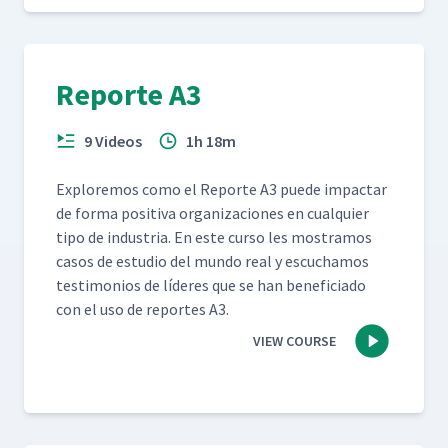
Reporte A3
9 Videos
1h 18m
Explore­mos como el Reporte A3 puede impactar
de for­ma pos­i­ti­va orga­ni­za­ciones en cualquier
tipo de indus­tria. En este cur­so les mostramos
casos de estu­dio del mun­do real y escuchamos
tes­ti­mo­nios de líderes que se han ben­e­fi­ci­a­do
con el uso de reportes A3.
VIEW COURSE