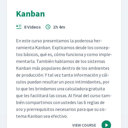
Kanban
8 Videos
1h 4m
En este cur­so pre­sen­ta­mos la poderosa her­
ramien­ta Kan­ban. Expli­camos des­de los con­cep­
tos bási­cos, qué es, cómo fun­ciona y como imple­
men­tar­la. Tam­bién hablam­os de los sis­temas
Kan­ban más pop­u­lares den­tro de los ambi­entes
de pro­duc­ción. Y tal vez tan­ta infor­ma­ción y cál­
cu­los puedan resul­tar un poco intim­i­dantes, por
lo que les brindamos una cal­cu­lado­ra gra­tui­ta
que les facil­i­tará las cosas. Al final del cur­so tam­
bién com­par­ti­mos con ust­edes las 6 reglas de
oro y pre­rreq­ui­si­tos nece­sar­ios para que su sis­
tema Kan­ban sea efectivo.
VIEW COURSE