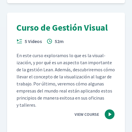
Curso de Gestión Visual
5 Videos
52m
En este cur­so explo­ramos lo que es la visu­al­
ización, y por qué es un aspec­to tan impor­tante
de la gestión Lean. Además, des­cubrire­mos cómo
lle­var el con­cep­to de la visu­al­ización al lugar de
tra­ba­jo. Por últi­mo, ver­e­mos cómo algu­nas
empre­sas del mun­do real están apli­can­do estos
prin­ci­p­ios de man­era exi­tosa en sus ofic­i­nas
y talleres.
VIEW COURSE