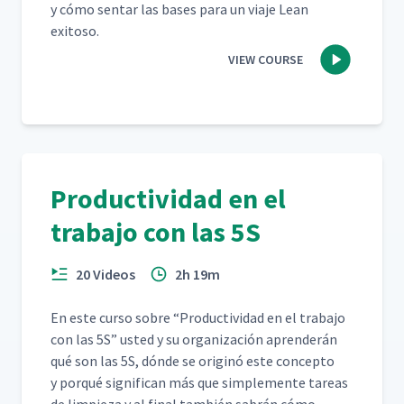
y cómo sen­tar las bases para un via­je Lean
exitoso.
VIEW COURSE
Productividad en el
trabajo con las 5S
20 Videos
2h 19m
En este cur­so sobre
“
Pro­duc­tivi­dad en el tra­ba­jo
con las 5S” ust­ed y su orga­ni­zación apren­derán
qué son las 5S, dónde se orig­inó este con­cep­to
y porqué sig­nif­i­can más que sim­ple­mente tar­eas