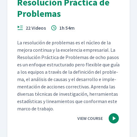
Resolución Práctica de
Problemas
22 Videos
1h 54m
La res­olu­ción de prob­le­mas es el núcleo de la
mejo­ra con­tin­ua y la exce­len­cia empre­sar­i­al. La
Res­olu­ción Prác­ti­ca de Prob­le­mas de ocho pasos
es un enfoque estruc­tura­do pero flex­i­ble que guía
a los equipos a través de la defini­ción del prob­le­
ma, el análi­sis de causas y el desar­rol­lo e imple­
mentación de acciones cor­rec­ti­vas. Apren­da las
diver­sas téc­ni­cas de inves­ti­gación, her­ramien­tas
estadís­ti­cas y lin­eamien­tos que con­for­man este
mar­co de trabajo.
VIEW COURSE