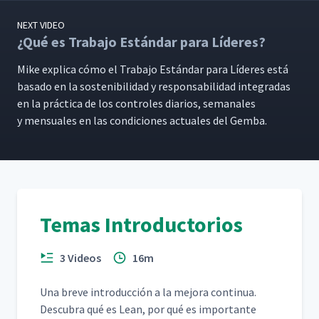
NEXT VIDEO
¿Qué es Trabajo Estándar para Líderes?
Mike expli­ca cómo el Tra­ba­jo Están­dar para Líderes está
basa­do en la sosteni­bil­i­dad y respon­s­abil­i­dad integradas
en la prác­ti­ca de los con­troles diar­ios, sem­anales
y men­su­ales en las condi­ciones actuales del Gemba.
Temas Introductorios
3 Videos
16m
Una breve intro­duc­ción a la mejo­ra con­tin­ua.
Des­cubra qué es Lean, por qué es impor­tante