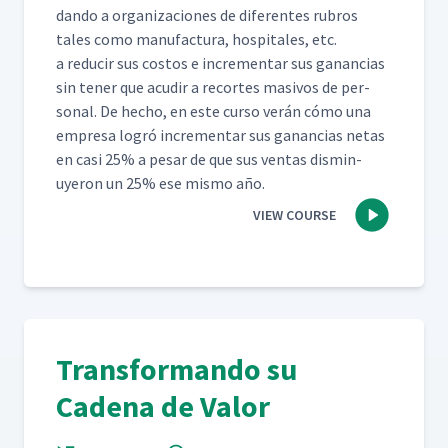
dan­do a orga­ni­za­ciones de difer­entes rubros
tales como man­u­fac­tura, hos­pi­tales, etc.
a reducir sus cos­tos e incre­men­tar sus ganan­cias
sin ten­er que acud­ir a recortes masivos de per­
son­al. De hecho, en este cur­so verán cómo una
empre­sa logró incre­men­tar sus ganan­cias netas
en casi 25% a pesar de que sus ven­tas dis­min­
uyeron un 25% ese mis­mo año.
VIEW COURSE
Transformando su
Cadena de Valor