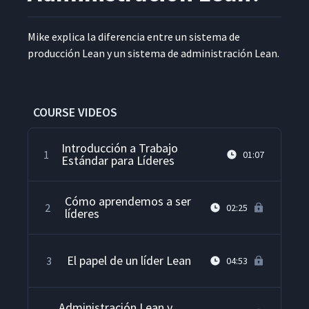
Mike expli­ca la difer­en­cia entre un sis­tema de
pro­duc­ción Lean y un sis­tema de admin­is­tración Lean.
COURSE VIDEOS
Introducción a Trabajo
1
01:07
Estándar para Líderes
Cómo aprendemos a ser
2
02:25
líderes
El papel de un líder Lean
3
04:53
Administración Lean y