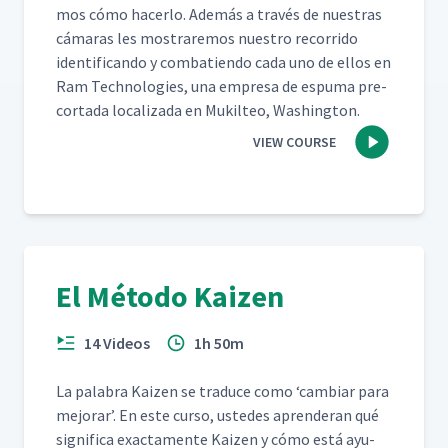
mos cómo hac­er­lo. Además a través de nues­tras
cámaras les mostraremos nue­stro recor­ri­do
iden­ti­f­i­can­do y com­bat­ien­do cada uno de ellos en
Ram Tech­nolo­gies, una empre­sa de espuma pre-
cor­ta­da local­iza­da en Muk­il­teo, Washington.
VIEW COURSE
El Método Kaizen
14 Videos
1h 50m
La pal­abra Kaizen se tra­duce como
‘
cam­biar para
mejo­rar’. En este cur­so, ust­edes apren­der­an qué
sig­nifi­ca exac­ta­mente Kaizen y cómo está ayu­