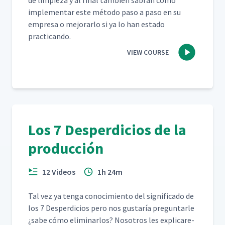
de limpieza y al final tam­bién sabrán cómo
imple­men­tar este méto­do paso a paso en su
empre­sa o mejo­rar­lo si ya lo han esta­do
practicando.
VIEW COURSE
Los 7 Desperdicios de la
producción
12 Videos
1h 24m
Tal vez ya ten­ga conocimien­to del sig­nifi­ca­do de
los 7 Des­perdi­cios pero nos gus­taría pre­gun­tar­le
¿sabe cómo elim­i­nar­los? Nosotros les expli­care­