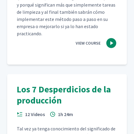
y porqué sig­nif­i­can más que sim­ple­mente tar­eas
de limpieza y al final tam­bién sabrán cómo
imple­men­tar este méto­do paso a paso en su
empre­sa o mejo­rar­lo si ya lo han esta­do
practicando.
VIEW COURSE
Los 7 Desperdicios de la
producción
12 Videos
1h 24m
Tal vez ya ten­ga conocimien­to del sig­nifi­ca­do de