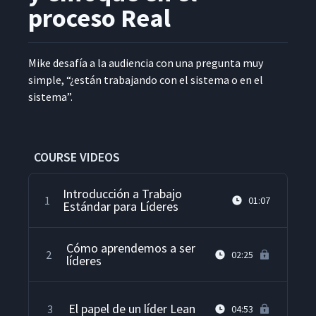
proceso Real
Mike desafía a la audi­en­cia con una pre­gun­ta muy
sim­ple, “¿están tra­ba­jan­do con el sis­tema o en el
sistema”.
COURSE VIDEOS
Introducción a Trabajo
1
01:07
Estándar para Líderes
Cómo aprendemos a ser
2
02:25
líderes
El papel de un líder Lean
3
04:53