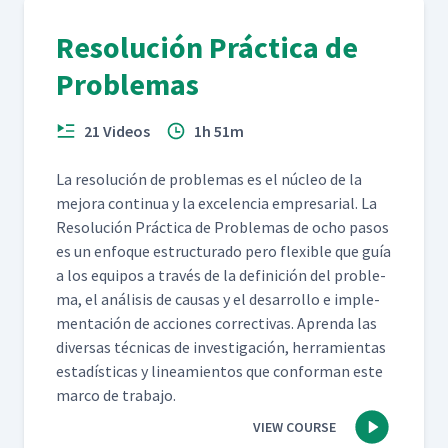
Resolución Práctica de
Problemas
21 Videos
1h 51m
La res­olu­ción de prob­le­mas es el núcleo de la
mejo­ra con­tin­ua y la exce­len­cia empre­sar­i­al. La
Res­olu­ción Prác­ti­ca de Prob­le­mas de ocho pasos
es un enfoque estruc­tura­do pero flex­i­ble que guía
a los equipos a través de la defini­ción del prob­le­
ma, el análi­sis de causas y el desar­rol­lo e imple­
mentación de acciones cor­rec­ti­vas. Apren­da las
diver­sas téc­ni­cas de inves­ti­gación, her­ramien­tas
estadís­ti­cas y lin­eamien­tos que con­for­man este
mar­co de trabajo.
VIEW COURSE