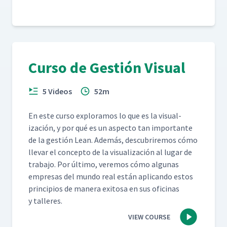
Curso de Gestión Visual
5 Videos
52m
En este cur­so explo­ramos lo que es la visu­al­
ización, y por qué es un aspec­to tan impor­tante
de la gestión Lean. Además, des­cubrire­mos cómo
lle­var el con­cep­to de la visu­al­ización al lugar de
tra­ba­jo. Por últi­mo, ver­e­mos cómo algu­nas
empre­sas del mun­do real están apli­can­do estos
prin­ci­p­ios de man­era exi­tosa en sus ofic­i­nas
y talleres.
VIEW COURSE