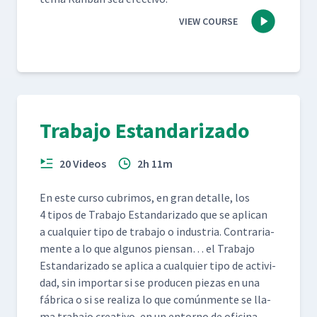
VIEW COURSE
Trabajo Estandarizado
20 Videos
2h 11m
En este cur­so cub­ri­mos, en gran detalle, los
4 tipos de Tra­ba­jo Estandariza­do que se apli­can
a cualquier tipo de tra­ba­jo o indus­tria. Con­trari­a­
mente a lo que algunos pien­san… el Tra­ba­jo
Estandariza­do se apli­ca a cualquier tipo de activi­
dad, sin impor­tar si se pro­ducen piezas en una
fábri­ca o si se real­iza lo que común­mente se lla­
ma tra­ba­jo cre­ati­vo, en un entorno de oficina.