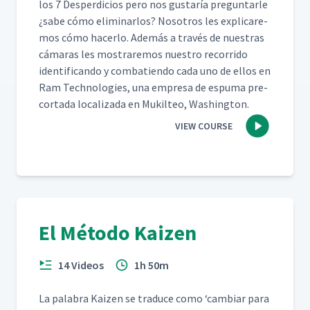
los 7 Des­perdi­cios pero nos gus­taría pre­gun­tar­le
¿sabe cómo elim­i­nar­los? Nosotros les expli­care­
mos cómo hac­er­lo. Además a través de nues­tras
cámaras les mostraremos nue­stro recor­ri­do
iden­ti­f­i­can­do y com­bat­ien­do cada uno de ellos en
Ram Tech­nolo­gies, una empre­sa de espuma pre-
cor­ta­da local­iza­da en Muk­il­teo, Washington.
VIEW COURSE
El Método Kaizen
14 Videos
1h 50m
La pal­abra Kaizen se tra­duce como
‘
cam­biar para