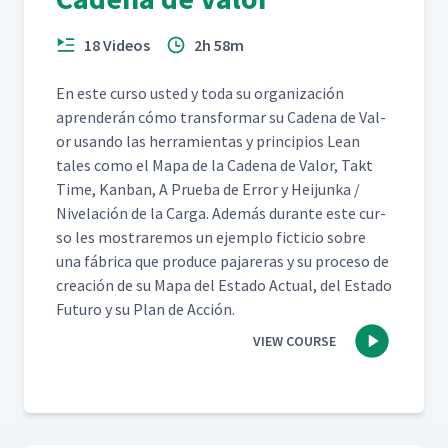
18 Videos
2h 58m
En este cur­so ust­ed y toda su orga­ni­zación
apren­derán cómo trans­for­mar su Cade­na de Val­
or usan­do las her­ramien­tas y prin­ci­p­ios Lean
tales como el Mapa de la Cade­na de Val­or, Takt
Time, Kan­ban, A Prue­ba de Error y Hei­jun­ka /
Nivelación de la Car­ga. Además durante este cur­
so les mostraremos un ejem­p­lo fic­ti­cio sobre
una fábri­ca que pro­duce pajar­eras y su pro­ce­so de
creación de su Mapa del Esta­do Actu­al, del Esta­do
Futuro y su Plan de Acción.
VIEW COURSE