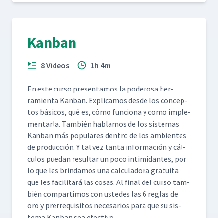
Kanban
8 Videos
1h 4m
En este cur­so pre­sen­ta­mos la poderosa her­
ramien­ta Kan­ban. Expli­camos des­de los con­cep­
tos bási­cos, qué es, cómo fun­ciona y como imple­
men­tar­la. Tam­bién hablam­os de los sis­temas
Kan­ban más pop­u­lares den­tro de los ambi­entes
de pro­duc­ción. Y tal vez tan­ta infor­ma­ción y cál­
cu­los puedan resul­tar un poco intim­i­dantes, por
lo que les brindamos una cal­cu­lado­ra gra­tui­ta
que les facil­i­tará las cosas. Al final del cur­so tam­
bién com­par­ti­mos con ust­edes las 6 reglas de
oro y pre­rreq­ui­si­tos nece­sar­ios para que su sis­
tema Kan­ban sea efectivo.