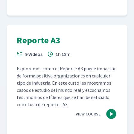
Reporte A3
9 Videos
1h 18m
Explore­mos como el Reporte A3 puede impactar
de for­ma pos­i­ti­va orga­ni­za­ciones en cualquier
tipo de indus­tria. En este cur­so les mostramos
casos de estu­dio del mun­do real y escuchamos
tes­ti­mo­nios de líderes que se han ben­e­fi­ci­a­do
con el uso de reportes A3.
VIEW COURSE