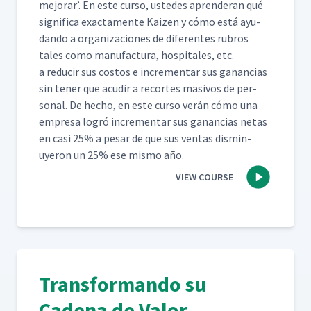
mejo­rar’. En este cur­so, ust­edes apren­der­an qué
sig­nifi­ca exac­ta­mente Kaizen y cómo está ayu­
dan­do a orga­ni­za­ciones de difer­entes rubros
tales como man­u­fac­tura, hos­pi­tales, etc.
a reducir sus cos­tos e incre­men­tar sus ganan­cias
sin ten­er que acud­ir a recortes masivos de per­
son­al. De hecho, en este cur­so verán cómo una
empre­sa logró incre­men­tar sus ganan­cias netas
en casi 25% a pesar de que sus ven­tas dis­min­
uyeron un 25% ese mis­mo año.
VIEW COURSE
Transformando su
Cadena de Valor