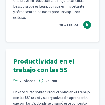
Una breve intro­duc­ción a la mejo­ra con­tin­ua.
Des­cubra qué es Lean, por qué es impor­tante
y cómo sen­tar las bases para un via­je Lean
exitoso.
VIEW COURSE
Productividad en el
trabajo con las 5S
20 Videos
2h 19m
En este cur­so sobre
“
Pro­duc­tivi­dad en el tra­ba­jo
con las 5S” ust­ed y su orga­ni­zación apren­derán
qué son las 5S, dónde se orig­inó este con­cep­to