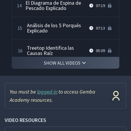
El Diagrama de Espina de
14
07:19
Pescado Explicado
Análisis de los 5 Porqués
15
07:13
Explicado
Treetop Identifica las
16
05:09
Causas Raíz
SHOW ALL VIDEOS
Crear Gráficas de Dispersión
17
03:51
con SigmaXL
You must be
logged in
to access Gemba
Paso 5: Desarrollar Acciones
18
05:45
Correctivas
Academy resources.
Paso 6: Implementar las
19
04:20
VIDEO RESOURCES
Acciones Correctivas