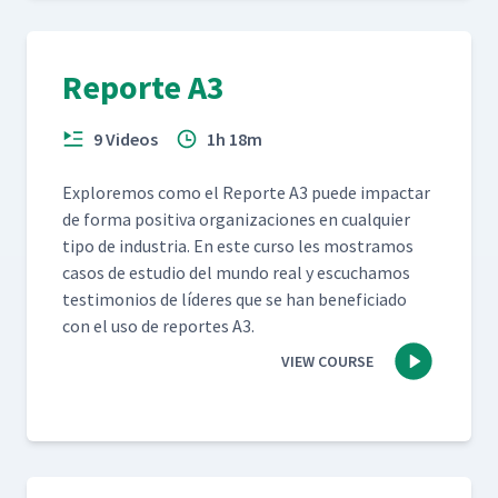
Reporte A3
9 Videos
1h 18m
Explore­mos como el Reporte A3 puede impactar
de for­ma pos­i­ti­va orga­ni­za­ciones en cualquier
tipo de indus­tria. En este cur­so les mostramos
casos de estu­dio del mun­do real y escuchamos
tes­ti­mo­nios de líderes que se han ben­e­fi­ci­a­do
con el uso de reportes A3.
VIEW COURSE