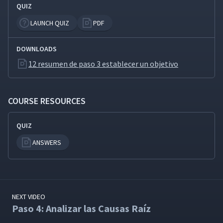
QUIZ
Paso 7: Evaluar el Proceso y
20
03:45
los Resultados
LAUNCH QUIZ
PDF
DOWNLOADS
Paso 8: Estandarizar los
Éxitos y Aprender de los
21
06:20
12 resumen de paso 3 establecer un objetivo
Fracasos
Guía de Acción: Resolución
COURSE RESOURCES
22
03:13
Práctica de Problemas (PPS)
QUIZ
ANSWERS
NEXT VIDEO
Paso 4: Analizar las Causas Raíz