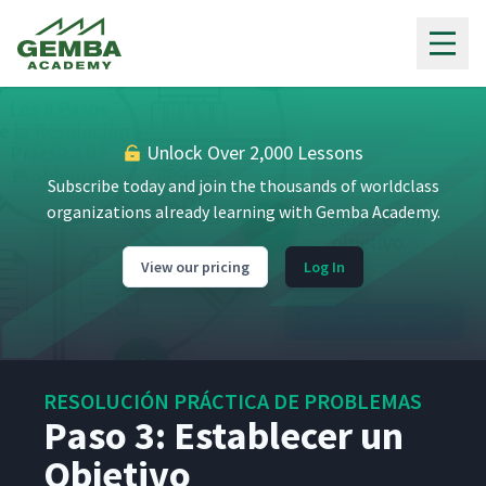
Gemba Academy
Treetop Inc.
3
01:52
Paso 1: Aclarar el Problema
4
08:23
Unlock Over 2,000 Lessons
Subscribe today and join the thousands of worldclass
Cómo Redactar un
5
06:12
Planteamiento del Problema
organizations already learning with Gemba Academy.
View our pricing
Log In
Introducción a SigmaXL
6
5:14
Crear Diagramas de Pareto
7
02:37
con SigmaXL
RESOLUCIÓN PRÁCTICA DE PROBLEMAS
Paso 3: Establecer un
Crear Gráficas de Corridas
8
4:01
con SigmaXL
Objetivo