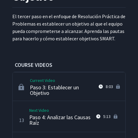
Crear Gráficas de Control con
9
4:16
SigmaXL
El ter­cer paso en el enfoque de Res­olu­ción Prác­ti­ca de
Prob­le­mas es estable­cer un obje­ti­vo al que el equipo
pue­da com­pro­m­e­terse a alcan­zar. Apren­da las pau­tas
Paso 2: Desglosar el
10
13:14
para hac­er­lo y cómo estable­cer obje­tivos SMART.
Problema
Crear Gráficas de Puntos
11
01:51
con SigmaXL
COURSE VIDEOS
Current Video
Paso 3: Establecer un
8:03
Objetivo
Next Video
Paso 4: Analizar las Causas
5:13
13
Raíz