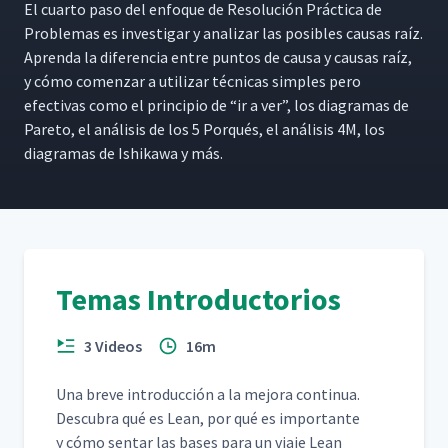
El cuar­to paso del enfoque de Res­olu­ción Prác­ti­ca de
Prob­le­mas es inves­ti­gar y analizar las posi­bles causas raíz.
Apren­da la difer­en­cia entre pun­tos de causa y causas raíz,
y cómo comen­zar a uti­lizar téc­ni­cas sim­ples pero
efec­ti­vas como el prin­ci­pio de
“
ir a ver”, los dia­gra­mas de
Pare­to, el análi­sis de los 5 Porqués, el análi­sis 4M, los
dia­gra­mas de Ishikawa y más.
Temas Introductorios
3 Videos
16m
Una breve intro­duc­ción a la mejo­ra con­tin­ua.
Des­cubra qué es Lean, por qué es impor­tante
y cómo sen­tar las bases para un via­je Lean