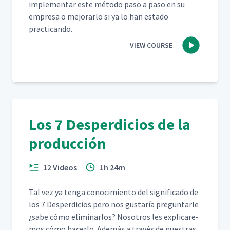
imple­men­tar este méto­do paso a paso en su
empre­sa o mejo­rar­lo si ya lo han esta­do
practicando.
VIEW COURSE
Los 7 Desperdicios de la
producción
12 Videos
1h 24m
Tal vez ya ten­ga conocimien­to del sig­nifi­ca­do de
los 7 Des­perdi­cios pero nos gus­taría pre­gun­tar­le
¿sabe cómo elim­i­nar­los? Nosotros les expli­care­
mos cómo hac­er­lo. Además a través de nues­tras