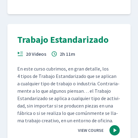
Trabajo Estandarizado
20 Videos
2h 11m
En este cur­so cub­ri­mos, en gran detalle, los
4 tipos de Tra­ba­jo Estandariza­do que se apli­can
a cualquier tipo de tra­ba­jo o indus­tria. Con­trari­a­
mente a lo que algunos pien­san… el Tra­ba­jo
Estandariza­do se apli­ca a cualquier tipo de activi­
dad, sin impor­tar si se pro­ducen piezas en una
fábri­ca o si se real­iza lo que común­mente se lla­
ma tra­ba­jo cre­ati­vo, en un entorno de oficina.
VIEW COURSE