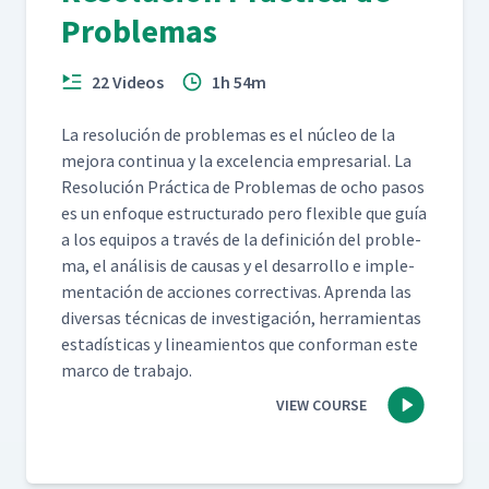
Problemas
22 Videos
1h 54m
La res­olu­ción de prob­le­mas es el núcleo de la
mejo­ra con­tin­ua y la exce­len­cia empre­sar­i­al. La
Res­olu­ción Prác­ti­ca de Prob­le­mas de ocho pasos
es un enfoque estruc­tura­do pero flex­i­ble que guía
a los equipos a través de la defini­ción del prob­le­
ma, el análi­sis de causas y el desar­rol­lo e imple­
mentación de acciones cor­rec­ti­vas. Apren­da las
diver­sas téc­ni­cas de inves­ti­gación, her­ramien­tas
estadís­ti­cas y lin­eamien­tos que con­for­man este
mar­co de trabajo.
VIEW COURSE