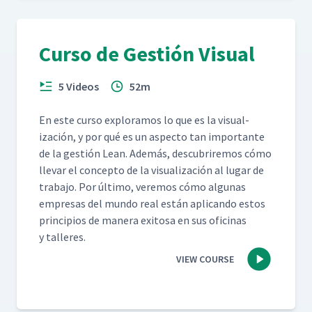
Curso de Gestión Visual
5 Videos
52m
En este cur­so explo­ramos lo que es la visu­al­
ización, y por qué es un aspec­to tan impor­tante
de la gestión Lean. Además, des­cubrire­mos cómo
lle­var el con­cep­to de la visu­al­ización al lugar de
tra­ba­jo. Por últi­mo, ver­e­mos cómo algu­nas
empre­sas del mun­do real están apli­can­do estos
prin­ci­p­ios de man­era exi­tosa en sus ofic­i­nas
y talleres.
VIEW COURSE