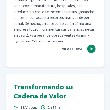
tales como man­u­fac­tura, hos­pi­tales, etc.
a reducir sus cos­tos e incre­men­tar sus ganan­cias
sin ten­er que acud­ir a recortes masivos de per­
son­al. De hecho, en este cur­so verán cómo una
empre­sa logró incre­men­tar sus ganan­cias netas
en casi 25% a pesar de que sus ven­tas dis­min­
uyeron un 25% ese mis­mo año.
VIEW COURSE
Transformando su
Cadena de Valor
18 Videos
2h 58m