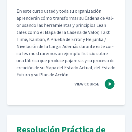
En este cur­so ust­ed y toda su orga­ni­zación
apren­derán cómo trans­for­mar su Cade­na de Val­
or usan­do las her­ramien­tas y prin­ci­p­ios Lean
tales como el Mapa de la Cade­na de Val­or, Takt
Time, Kan­ban, A Prue­ba de Error y Hei­jun­ka /
Nivelación de la Car­ga. Además durante este cur­
so les mostraremos un ejem­p­lo fic­ti­cio sobre
una fábri­ca que pro­duce pajar­eras y su pro­ce­so de
creación de su Mapa del Esta­do Actu­al, del Esta­do
Futuro y su Plan de Acción.
VIEW COURSE
Resolución Práctica de