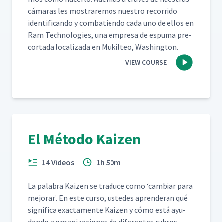
cámaras les mostraremos nue­stro recor­ri­do
iden­ti­f­i­can­do y com­bat­ien­do cada uno de ellos en
Ram Tech­nolo­gies, una empre­sa de espuma pre-
cor­ta­da local­iza­da en Muk­il­teo, Washington.
VIEW COURSE
El Método Kaizen
14 Videos
1h 50m
La pal­abra Kaizen se tra­duce como
‘
cam­biar para
mejo­rar’. En este cur­so, ust­edes apren­der­an qué
sig­nifi­ca exac­ta­mente Kaizen y cómo está ayu­
dan­do a orga­ni­za­ciones de difer­entes rubros