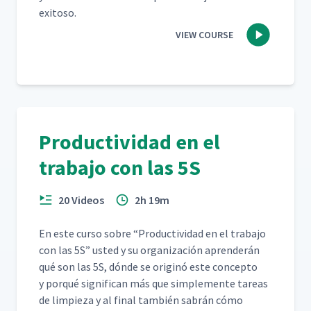
exitoso.
VIEW COURSE
Productividad en el
trabajo con las 5S
20 Videos
2h 19m
En este cur­so sobre
“
Pro­duc­tivi­dad en el tra­ba­jo
con las 5S” ust­ed y su orga­ni­zación apren­derán
qué son las 5S, dónde se orig­inó este con­cep­to
y porqué sig­nif­i­can más que sim­ple­mente tar­eas
de limpieza y al final tam­bién sabrán cómo