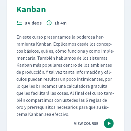
Kanban
8 Videos
1h 4m
En este cur­so pre­sen­ta­mos la poderosa her­
ramien­ta Kan­ban. Expli­camos des­de los con­cep­
tos bási­cos, qué es, cómo fun­ciona y como imple­
men­tar­la. Tam­bién hablam­os de los sis­temas
Kan­ban más pop­u­lares den­tro de los ambi­entes
de pro­duc­ción. Y tal vez tan­ta infor­ma­ción y cál­
cu­los puedan resul­tar un poco intim­i­dantes, por
lo que les brindamos una cal­cu­lado­ra gra­tui­ta
que les facil­i­tará las cosas. Al final del cur­so tam­
bién com­par­ti­mos con ust­edes las 6 reglas de
oro y pre­rreq­ui­si­tos nece­sar­ios para que su sis­
tema Kan­ban sea efectivo.
VIEW COURSE