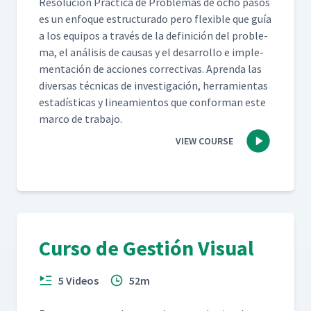
Res­olu­ción Prác­ti­ca de Prob­le­mas de ocho pasos
es un enfoque estruc­tura­do pero flex­i­ble que guía
a los equipos a través de la defini­ción del prob­le­
ma, el análi­sis de causas y el desar­rol­lo e imple­
mentación de acciones cor­rec­ti­vas. Apren­da las
diver­sas téc­ni­cas de inves­ti­gación, her­ramien­tas
estadís­ti­cas y lin­eamien­tos que con­for­man este
mar­co de trabajo.
VIEW COURSE
Curso de Gestión Visual
5 Videos
52m