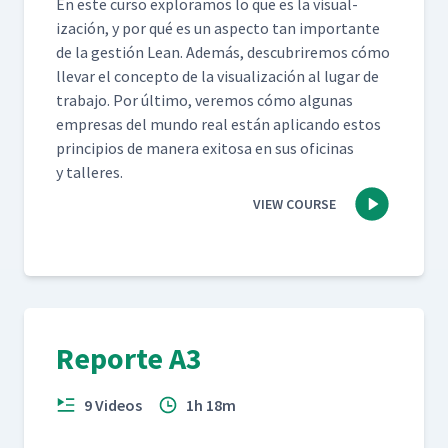
En este cur­so explo­ramos lo que es la visu­al­
ización, y por qué es un aspec­to tan impor­tante
de la gestión Lean. Además, des­cubrire­mos cómo
lle­var el con­cep­to de la visu­al­ización al lugar de
tra­ba­jo. Por últi­mo, ver­e­mos cómo algu­nas
empre­sas del mun­do real están apli­can­do estos
prin­ci­p­ios de man­era exi­tosa en sus ofic­i­nas
y talleres.
VIEW COURSE
Reporte A3
9 Videos
1h 18m