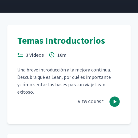
Guía de Acción: Resolución
22
03:13
Práctica de Problemas (PPS)
Temas Introductorios
3 Videos
16m
Una breve intro­duc­ción a la mejo­ra con­tin­ua.
Des­cubra qué es Lean, por qué es impor­tante
y cómo sen­tar las bases para un via­je Lean
exitoso.
VIEW COURSE