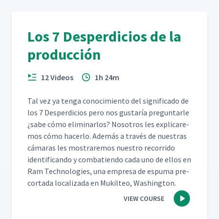
Los 7 Desperdicios de la
producción
12 Videos
1h 24m
Tal vez ya ten­ga conocimien­to del sig­nifi­ca­do de
los 7 Des­perdi­cios pero nos gus­taría pre­gun­tar­le
¿sabe cómo elim­i­nar­los? Nosotros les expli­care­
mos cómo hac­er­lo. Además a través de nues­tras
cámaras les mostraremos nue­stro recor­ri­do
iden­ti­f­i­can­do y com­bat­ien­do cada uno de ellos en
Ram Tech­nolo­gies, una empre­sa de espuma pre-
cor­ta­da local­iza­da en Muk­il­teo, Washington.
VIEW COURSE