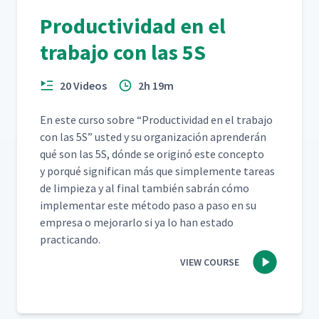
Productividad en el
trabajo con las 5S
20 Videos
2h 19m
En este cur­so sobre
“
Pro­duc­tivi­dad en el tra­ba­jo
con las 5S” ust­ed y su orga­ni­zación apren­derán
qué son las 5S, dónde se orig­inó este con­cep­to
y porqué sig­nif­i­can más que sim­ple­mente tar­eas
de limpieza y al final tam­bién sabrán cómo
imple­men­tar este méto­do paso a paso en su
empre­sa o mejo­rar­lo si ya lo han esta­do
practicando.
VIEW COURSE