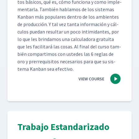
tos bási­cos, qué es, cómo fun­ciona y como imple­
men­tar­la. Tam­bién hablam­os de los sis­temas
Kan­ban más pop­u­lares den­tro de los ambi­entes
de pro­duc­ción. Y tal vez tan­ta infor­ma­ción y cál­
cu­los puedan resul­tar un poco intim­i­dantes, por
lo que les brindamos una cal­cu­lado­ra gra­tui­ta
que les facil­i­tará las cosas. Al final del cur­so tam­
bién com­par­ti­mos con ust­edes las 6 reglas de
oro y pre­rreq­ui­si­tos nece­sar­ios para que su sis­
tema Kan­ban sea efectivo.
VIEW COURSE
Trabajo Estandarizado