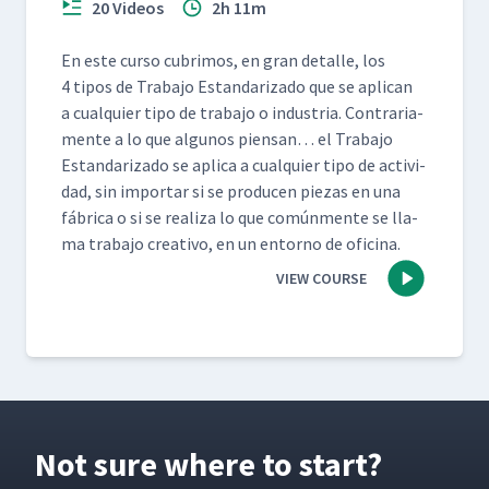
20 Videos
2h 11m
En este cur­so cub­ri­mos, en gran detalle, los
4 tipos de Tra­ba­jo Estandariza­do que se apli­can
a cualquier tipo de tra­ba­jo o indus­tria. Con­trari­a­
mente a lo que algunos pien­san… el Tra­ba­jo
Estandariza­do se apli­ca a cualquier tipo de activi­
dad, sin impor­tar si se pro­ducen piezas en una
fábri­ca o si se real­iza lo que común­mente se lla­
ma tra­ba­jo cre­ati­vo, en un entorno de oficina.
VIEW COURSE
Not sure where to start?