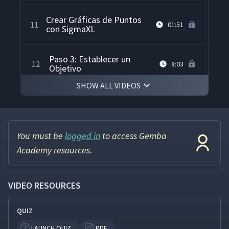
Crear Gráficas de Puntos
11
01:51
con SigmaXL
Paso 3: Establecer un
12
8:03
Objetivo
SHOW ALL VIDEOS
Paso 4: Analizar las Causas
13
5:13
Raíz
You must be
logged in
to access Gemba
El Diagrama de Espina de
14
07:19
Pescado Explicado
Academy resources.
Análisis de los 5 Porqués
15
07:13
VIDEO RESOURCES
Explicado
QUIZ
Treetop Identifica las
16
05:09
Causas Raíz
LAUNCH QUIZ
PDF