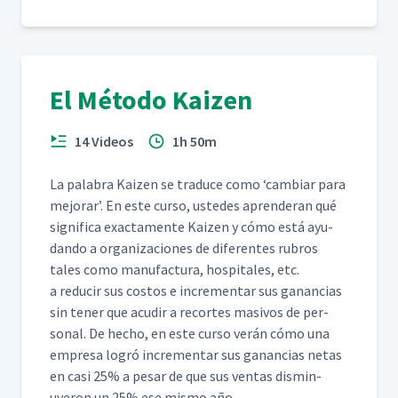
El Método Kaizen
14 Videos
1h 50m
La pal­abra Kaizen se tra­duce como
‘
cam­biar para
mejo­rar’. En este cur­so, ust­edes apren­der­an qué
sig­nifi­ca exac­ta­mente Kaizen y cómo está ayu­
dan­do a orga­ni­za­ciones de difer­entes rubros
tales como man­u­fac­tura, hos­pi­tales, etc.
a reducir sus cos­tos e incre­men­tar sus ganan­cias
sin ten­er que acud­ir a recortes masivos de per­
son­al. De hecho, en este cur­so verán cómo una
empre­sa logró incre­men­tar sus ganan­cias netas
en casi 25% a pesar de que sus ven­tas dis­min­
uyeron un 25% ese mis­mo año.