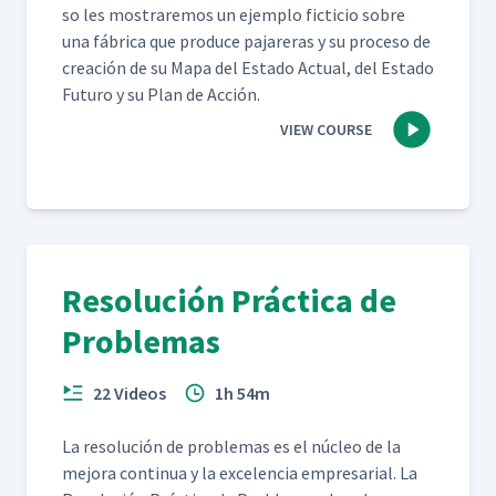
so les mostraremos un ejem­p­lo fic­ti­cio sobre
una fábri­ca que pro­duce pajar­eras y su pro­ce­so de
creación de su Mapa del Esta­do Actu­al, del Esta­do
Futuro y su Plan de Acción.
VIEW COURSE
Resolución Práctica de
Problemas
22 Videos
1h 54m
La res­olu­ción de prob­le­mas es el núcleo de la
mejo­ra con­tin­ua y la exce­len­cia empre­sar­i­al. La