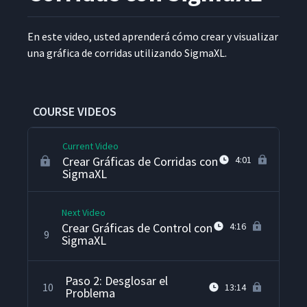
Planteamiento del Problema
En este video, ust­ed apren­derá cómo crear y visu­alizar
Introducción a SigmaXL
6
5:14
una grá­fi­ca de cor­ri­das uti­lizan­do SigmaXL.
Crear Diagramas de Pareto
7
02:37
con SigmaXL
COURSE VIDEOS
Current Video
Crear Gráficas de Corridas con
4:01
SigmaXL
Next Video
Crear Gráficas de Control con
4:16
9
SigmaXL
Paso 2: Desglosar el
10
13:14
Problema