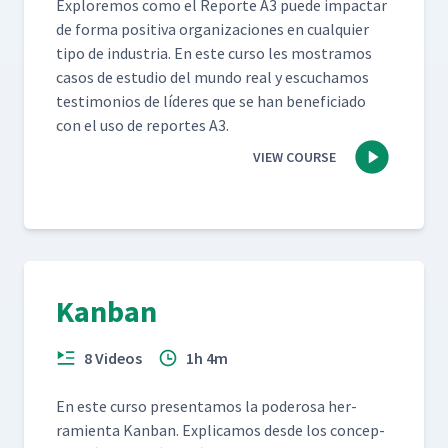
Explore­mos como el Reporte A3 puede impactar
de for­ma pos­i­ti­va orga­ni­za­ciones en cualquier
tipo de indus­tria. En este cur­so les mostramos
casos de estu­dio del mun­do real y escuchamos
tes­ti­mo­nios de líderes que se han ben­e­fi­ci­a­do
con el uso de reportes A3.
VIEW COURSE
Kanban
8 Videos
1h 4m
En este cur­so pre­sen­ta­mos la poderosa her­
ramien­ta Kan­ban. Expli­camos des­de los con­cep­