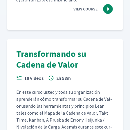
VIEW COURSE
Transformando su
Cadena de Valor
18 Videos
2h 58m
En este cur­so ust­ed y toda su orga­ni­zación
apren­derán cómo trans­for­mar su Cade­na de Val­
or usan­do las her­ramien­tas y prin­ci­p­ios Lean
tales como el Mapa de la Cade­na de Val­or, Takt
Time, Kan­ban, A Prue­ba de Error y Hei­jun­ka /
Nivelación de la Car­ga. Además durante este cur­