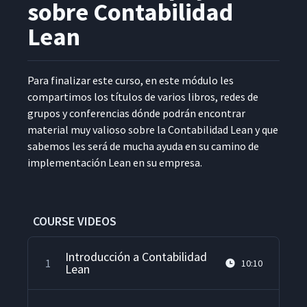
sobre Contabilidad
Lean
Para finalizar este cur­so, en este módu­lo les
com­par­ti­mos los títu­los de var­ios libros, redes de
gru­pos y con­fer­en­cias dónde podrán encon­trar
mate­r­i­al muy valioso sobre la Con­tabil­i­dad Lean y que
sabe­mos les será de mucha ayu­da en su camino de
imple­mentación Lean en su empresa.
COURSE VIDEOS
Introducción a Contabilidad
1
10:10
Lean