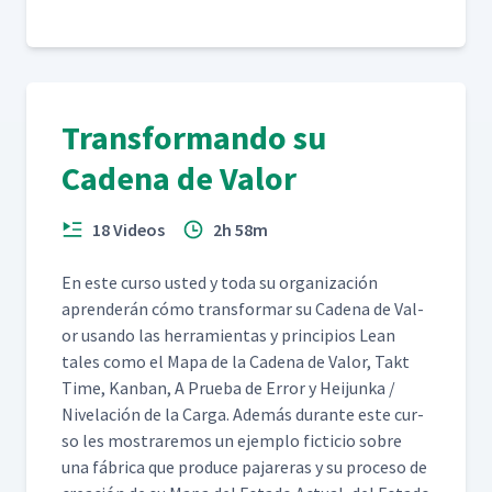
Transformando su
Cadena de Valor
18 Videos
2h 58m
En este cur­so ust­ed y toda su orga­ni­zación
apren­derán cómo trans­for­mar su Cade­na de Val­
or usan­do las her­ramien­tas y prin­ci­p­ios Lean
tales como el Mapa de la Cade­na de Val­or, Takt
Time, Kan­ban, A Prue­ba de Error y Hei­jun­ka /
Nivelación de la Car­ga. Además durante este cur­
so les mostraremos un ejem­p­lo fic­ti­cio sobre
una fábri­ca que pro­duce pajar­eras y su pro­ce­so de