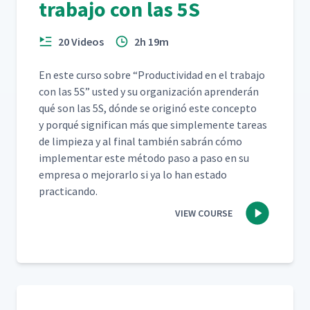
trabajo con las 5S
20 Videos
2h 19m
En este cur­so sobre
“
Pro­duc­tivi­dad en el tra­ba­jo
con las 5S” ust­ed y su orga­ni­zación apren­derán
qué son las 5S, dónde se orig­inó este con­cep­to
y porqué sig­nif­i­can más que sim­ple­mente tar­eas
de limpieza y al final tam­bién sabrán cómo
imple­men­tar este méto­do paso a paso en su
empre­sa o mejo­rar­lo si ya lo han esta­do
practicando.
VIEW COURSE