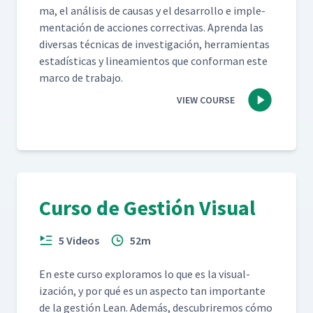
ma, el análi­sis de causas y el desar­rol­lo e imple­
mentación de acciones cor­rec­ti­vas. Apren­da las
diver­sas téc­ni­cas de inves­ti­gación, her­ramien­tas
estadís­ti­cas y lin­eamien­tos que con­for­man este
mar­co de trabajo.
VIEW COURSE
Curso de Gestión Visual
5 Videos
52m
En este cur­so explo­ramos lo que es la visu­al­
ización, y por qué es un aspec­to tan impor­tante
de la gestión Lean. Además, des­cubrire­mos cómo