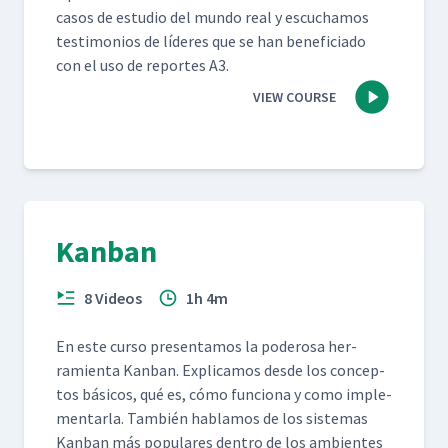
casos de estu­dio del mun­do real y escuchamos
tes­ti­mo­nios de líderes que se han ben­e­fi­ci­a­do
con el uso de reportes A3.
VIEW COURSE
Kanban
8 Videos
1h 4m
En este cur­so pre­sen­ta­mos la poderosa her­
ramien­ta Kan­ban. Expli­camos des­de los con­cep­
tos bási­cos, qué es, cómo fun­ciona y como imple­
men­tar­la. Tam­bién hablam­os de los sis­temas
Kan­ban más pop­u­lares den­tro de los ambi­entes