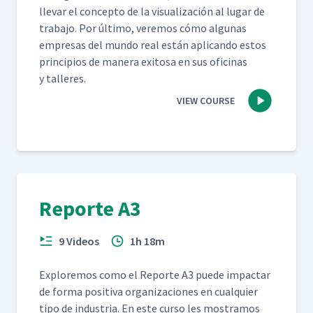
lle­var el con­cep­to de la visu­al­ización al lugar de
tra­ba­jo. Por últi­mo, ver­e­mos cómo algu­nas
empre­sas del mun­do real están apli­can­do estos
prin­ci­p­ios de man­era exi­tosa en sus ofic­i­nas
y talleres.
VIEW COURSE
Reporte A3
9 Videos
1h 18m
Explore­mos como el Reporte A3 puede impactar
de for­ma pos­i­ti­va orga­ni­za­ciones en cualquier
tipo de indus­tria. En este cur­so les mostramos