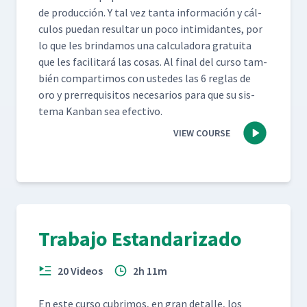
de pro­duc­ción. Y tal vez tan­ta infor­ma­ción y cál­
cu­los puedan resul­tar un poco intim­i­dantes, por
lo que les brindamos una cal­cu­lado­ra gra­tui­ta
que les facil­i­tará las cosas. Al final del cur­so tam­
bién com­par­ti­mos con ust­edes las 6 reglas de
oro y pre­rreq­ui­si­tos nece­sar­ios para que su sis­
tema Kan­ban sea efectivo.
VIEW COURSE
Trabajo Estandarizado
20 Videos
2h 11m
En este cur­so cub­ri­mos, en gran detalle, los