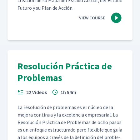
creación de su Mapa del Esta­do Actu­al, del Esta­do
Futuro y su Plan de Acción.
VIEW COURSE
Resolución Práctica de
Problemas
22 Videos
1h 54m
La res­olu­ción de prob­le­mas es el núcleo de la
mejo­ra con­tin­ua y la exce­len­cia empre­sar­i­al. La
Res­olu­ción Prác­ti­ca de Prob­le­mas de ocho pasos
es un enfoque estruc­tura­do pero flex­i­ble que guía
a los equipos a través de la defini­ción del prob­le­