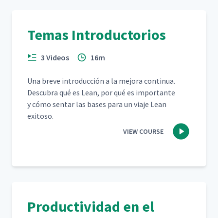
Temas Introductorios
3 Videos
16m
Una breve intro­duc­ción a la mejo­ra con­tin­ua.
Des­cubra qué es Lean, por qué es impor­tante
y cómo sen­tar las bases para un via­je Lean
exitoso.
VIEW COURSE
Productividad en el