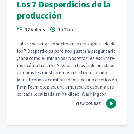
Los 7 Desperdicios de la
producción
12 Videos
1h 24m
Tal vez ya ten­ga conocimien­to del sig­nifi­ca­do de
los 7 Des­perdi­cios pero nos gus­taría pre­gun­tar­le
¿sabe cómo elim­i­nar­los? Nosotros les expli­care­
mos cómo hac­er­lo. Además a través de nues­tras
cámaras les mostraremos nue­stro recor­ri­do
iden­ti­f­i­can­do y com­bat­ien­do cada uno de ellos en
Ram Tech­nolo­gies, una empre­sa de espuma pre-
cor­ta­da local­iza­da en Muk­il­teo, Washington.
VIEW COURSE