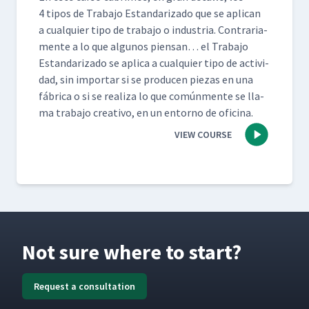
4 tipos de Tra­ba­jo Estandariza­do que se apli­can
a cualquier tipo de tra­ba­jo o indus­tria. Con­trari­a­
mente a lo que algunos pien­san… el Tra­ba­jo
Estandariza­do se apli­ca a cualquier tipo de activi­
dad, sin impor­tar si se pro­ducen piezas en una
fábri­ca o si se real­iza lo que común­mente se lla­
ma tra­ba­jo cre­ati­vo, en un entorno de oficina.
VIEW COURSE
Not sure where to start?
Request a consultation