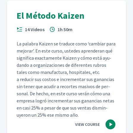
El Método Kaizen
14 Videos
1h 50m
La pal­abra Kaizen se tra­duce como
‘
cam­biar para
mejo­rar’. En este cur­so, ust­edes apren­der­an qué
sig­nifi­ca exac­ta­mente Kaizen y cómo está ayu­
dan­do a orga­ni­za­ciones de difer­entes rubros
tales como man­u­fac­tura, hos­pi­tales, etc.
a reducir sus cos­tos e incre­men­tar sus ganan­cias
sin ten­er que acud­ir a recortes masivos de per­
son­al. De hecho, en este cur­so verán cómo una
empre­sa logró incre­men­tar sus ganan­cias netas
en casi 25% a pesar de que sus ven­tas dis­min­
uyeron un 25% ese mis­mo año.
VIEW COURSE