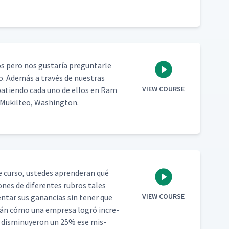
os pero nos gus­taría pre­gun­tar­le
lo. Además a través de nues­tras
VIEW COURSE
­bat­ien­do cada uno de ellos en Ram
 Muk­il­teo, Washington.
 cur­so, ust­edes apren­der­an qué
iones de difer­entes rubros tales
VIEW COURSE
en­tar sus ganan­cias sin ten­er que
verán cómo una empre­sa logró incre­
s dis­min­uyeron un 25% ese mis­