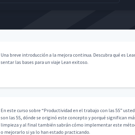
Una breve intro­duc­ción a la mejo­ra con­tin­ua. Des­cubra qué es L
sen­tar las bases para un via­je Lean exitoso.
En este cur­so sobre
“
Pro­duc­tivi­dad en el tra­ba­jo con las 5S” ust­
son las 5S, dónde se orig­inó este con­cep­to y porqué sig­nif­i­can m
limpieza y al final tam­bién sabrán cómo imple­men­tar este méto
o mejo­rar­lo si ya lo han esta­do practicando.