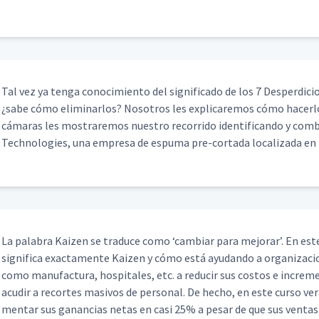
Tal vez ya ten­ga conocimien­to del sig­nifi­ca­do de los 7 Des­perdi­ci
¿sabe cómo elim­i­nar­los? Nosotros les expli­care­mos cómo hac­er­
cámaras les mostraremos nue­stro recor­ri­do iden­ti­f­i­can­do y com
Tech­nolo­gies, una empre­sa de espuma pre-cor­ta­da local­iza­da en
La pal­abra Kaizen se tra­duce como
‘
cam­biar para mejo­rar’. En este
sig­nifi­ca exac­ta­mente Kaizen y cómo está ayu­dan­do a orga­ni­za­c
como man­u­fac­tura, hos­pi­tales, etc. a reducir sus cos­tos e incre­m
acud­ir a recortes masivos de per­son­al. De hecho, en este cur­so 
men­tar sus ganan­cias netas en casi 25% a pesar de que sus ven­ta