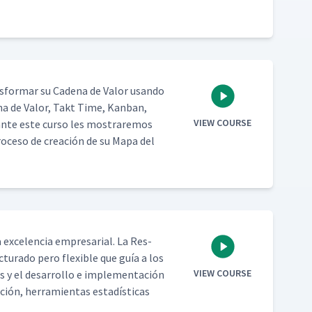
­for­mar su Cade­na de Val­or usan­do
­na de Val­or, Takt Time, Kan­ban,
VIEW COURSE
urante este cur­so les mostraremos
pro­ce­so de creación de su Mapa del
 exce­len­cia empre­sar­i­al. La Res­
tura­do pero flex­i­ble que guía a los
VIEW COURSE
as y el desar­rol­lo e imple­mentación
gación, her­ramien­tas estadís­ti­cas