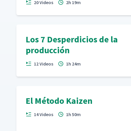
20 Videos
2h 19m
Los 7 Desperdicios de la
producción
12 Videos
1h 24m
El Método Kaizen
14 Videos
1h 50m