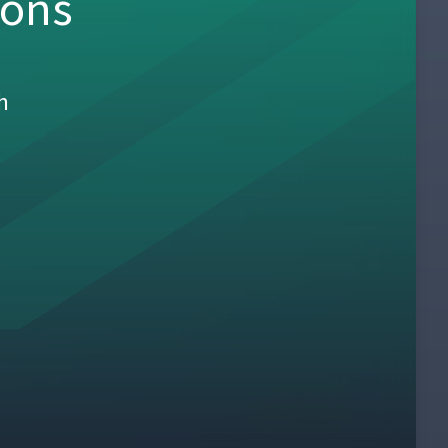
sons
h