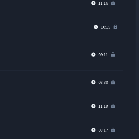
11:16
10:15
09:11
08:39
11:18
n
03:17