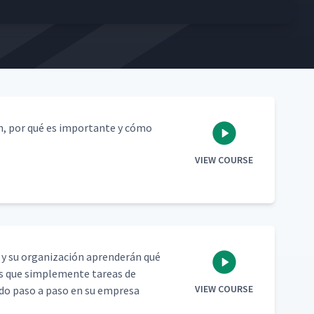
ean, por qué es impor­tante y cómo
VIEW COURSE
ed y su orga­ni­zación apren­derán qué
ás que sim­ple­mente tar­eas de
VIEW COURSE
­do paso a paso en su empre­sa