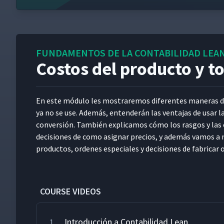
FUNDAMENTOS DE LA CONTABILIDAD LEA
Costos del producto y t
En este módu­lo les mostraremos difer­entes man­eras de
ya no se use. Además, enten­derán las ven­ta­jas de usar la
con­ver­sión. Tam­bién expli­camos cómo los ras­gos y las ca
deci­siones de como asig­nar pre­cios, y además vamos a 
pro­duc­tos, ordenes espe­ciales y deci­siones de fab­ricar
COURSE VIDEOS
Introducción a Contabilidad Lean
1