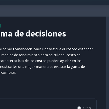
N
oma de decisiones
 como tomar deci­siones una vez que el cos­teo están­dar
 medi­da de rendimien­to para cal­cu­lar el cos­to de
r­ac­terís­ti­cas de los cos­tos pueden ayu­dar en las
mostrar­les una mejor man­era de eval­u­ar la gama de
 o comprar.
10:10