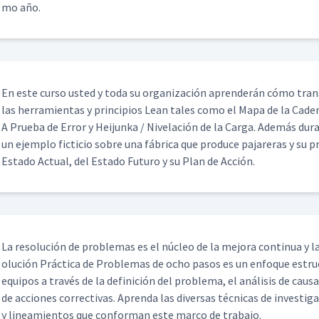
mo año.
En este cur­so ust­ed y toda su orga­ni­zación apren­derán cómo trans
las her­ramien­tas y prin­ci­p­ios Lean tales como el Mapa de la Cade
A Prue­ba de Error y Hei­jun­ka / Nivelación de la Car­ga. Además d
un ejem­p­lo fic­ti­cio sobre una fábri­ca que pro­duce pajar­eras y su 
Esta­do Actu­al, del Esta­do Futuro y su Plan de Acción.
La res­olu­ción de prob­le­mas es el núcleo de la mejo­ra con­tin­ua y la
olu­ción Prác­ti­ca de Prob­le­mas de ocho pasos es un enfoque estruc­
equipos a través de la defini­ción del prob­le­ma, el análi­sis de caus
de acciones cor­rec­ti­vas. Apren­da las diver­sas téc­ni­cas de inves­ti­
y lin­eamien­tos que con­for­man este mar­co de trabajo.