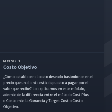
NEXT VIDEO
Costo Objetivo
¿Cómo estable­cer el cos­to desea­do basán­donos en el
pre­cio que un cliente está dis­puesto a pagar por el
val­or que recibe? Lo expli­camos en este módu­lo,
además de la difer­en­cia entre el méto­do Cost Plus
o Cos­to más la Ganan­cia y Tar­get Cost o Cos­to
Objetivo.