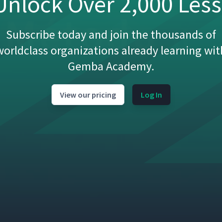
nlock Over 2,000 Les
Subscribe today and join the thousands of
worldclass organizations already learning wit
Gemba Academy.
View our pricing
Log In