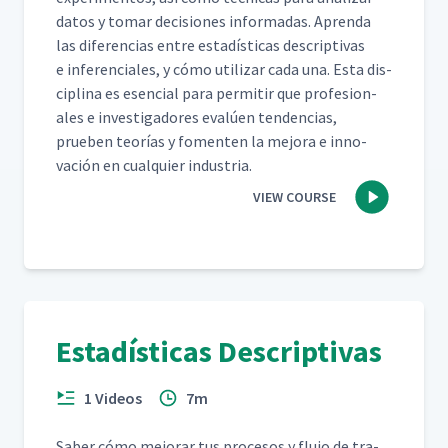
datos y tomar deci­siones infor­madas. Apren­da
las difer­en­cias entre estadís­ti­cas descrip­ti­vas
e infer­en­ciales, y cómo uti­lizar cada una. Esta dis­
ci­plina es esen­cial para per­mi­tir que pro­fe­sion­
ales e inves­ti­gadores evalúen ten­den­cias,
prueben teorías y fomenten la mejo­ra e inno­
vación en cualquier industria.
VIEW COURSE
Estadísticas Descriptivas
1 Videos
7m
Saber cómo mejo­rar tus pro­ce­sos y flu­jo de tra­