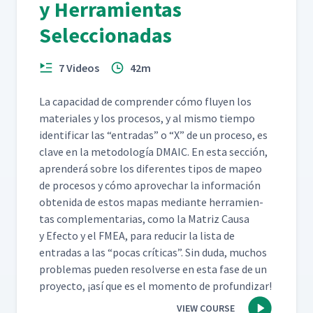
y Herramientas
Seleccionadas
7 Videos
42m
La capaci­dad de com­pren­der cómo fluyen los
mate­ri­ales y los pro­ce­sos, y al mis­mo tiem­po
iden­ti­ficar las
“
entradas” o
“
X” de un pro­ce­so, es
clave en la metodología DMA­IC. En esta sec­ción,
apren­derá sobre los difer­entes tipos de mapeo
de pro­ce­sos y cómo aprovechar la infor­ma­ción
obteni­da de estos mapas medi­ante her­ramien­
tas com­ple­men­tarias, como la Matriz Causa
y Efec­to y el FMEA, para reducir la lista de
entradas a las
“
pocas críti­cas”. Sin duda, muchos
prob­le­mas pueden resol­verse en esta fase de un
proyec­to, ¡así que es el momen­to de profundizar!
VIEW COURSE