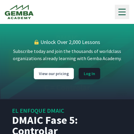
Gemba Academy
Unlock Over 2,000 Lessons
Subscribe today and join the thousands of worldclass
organizations already learning with Gemba Academy.
View our pricing
Log In
EL ENFOQUE DMAIC
DMAIC Fase 5:
Controlar