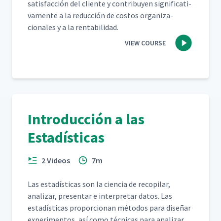
sat­is­fac­ción del cliente y con­tribuyen sig­ni­fica­ti­
va­mente a la reduc­ción de cos­tos orga­ni­za­
cionales y a la rentabilidad.
VIEW COURSE
Introducción a las
Estadísticas
2 Videos
7m
Las estadís­ti­cas son la cien­cia de recopi­lar,
analizar, pre­sen­tar e inter­pre­tar datos. Las
estadís­ti­cas pro­por­cio­nan méto­dos para dis­eñar
exper­i­men­tos, así como téc­ni­cas para analizar