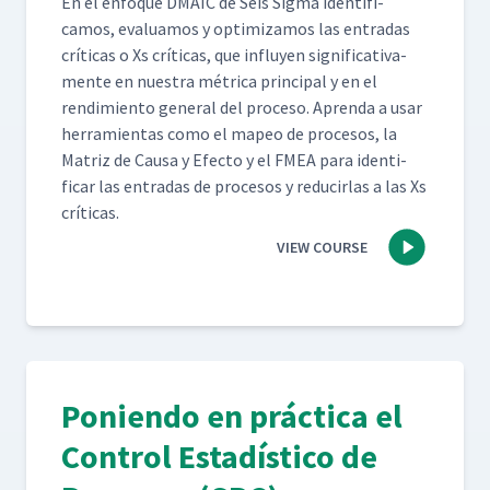
En el enfoque DMA­IC de Seis Sig­ma iden­ti­fi­
camos, eval­u­amos y opti­mizamos las entradas
críti­cas o Xs críti­cas, que influyen sig­ni­fica­ti­va­
mente en nues­tra métri­ca prin­ci­pal y en el
rendimien­to gen­er­al del pro­ce­so. Apren­da a usar
her­ramien­tas como el mapeo de pro­ce­sos, la
Matriz de Causa y Efec­to y el FMEA para iden­ti­
ficar las entradas de pro­ce­sos y reducir­las a las Xs
críticas.
VIEW COURSE
Poniendo en práctica el
Control Estadístico de