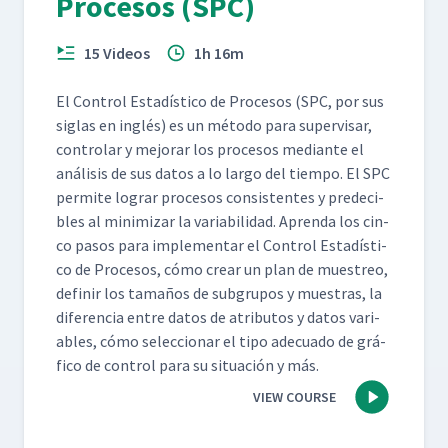
Procesos (SPC)
15 Videos
1h 16m
El Con­trol Estadís­ti­co de Pro­ce­sos (SPC, por sus
siglas en inglés) es un méto­do para super­vis­ar,
con­tro­lar y mejo­rar los pro­ce­sos medi­ante el
análi­sis de sus datos a lo largo del tiem­po. El SPC
per­mite lograr pro­ce­sos con­sis­tentes y pre­deci­
bles al min­i­mizar la vari­abil­i­dad. Apren­da los cin­
co pasos para imple­men­tar el Con­trol Estadís­ti­
co de Pro­ce­sos, cómo crear un plan de muestreo,
definir los tamaños de sub­gru­pos y mues­tras, la
difer­en­cia entre datos de atrib­u­tos y datos vari­
ables, cómo selec­cionar el tipo ade­cua­do de grá­
fi­co de con­trol para su situación y más.
VIEW COURSE