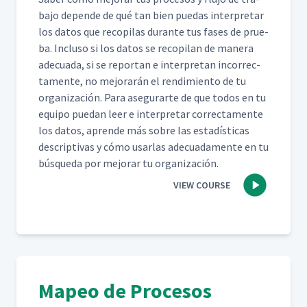
ba­jo depende de qué tan bien puedas inter­pre­tar
los datos que recopi­las durante tus fas­es de prue­
ba. Inclu­so si los datos se recopi­lan de man­era
ade­cua­da, si se repor­tan e inter­pre­tan incor­rec­
ta­mente, no mejo­rarán el rendimien­to de tu
orga­ni­zación. Para ase­gu­rarte de que todos en tu
equipo puedan leer e inter­pre­tar cor­rec­ta­mente
los datos, aprende más sobre las estadís­ti­cas
descrip­ti­vas y cómo usar­las ade­cuada­mente en tu
búsque­da por mejo­rar tu organización.
VIEW COURSE
Mapeo de Procesos