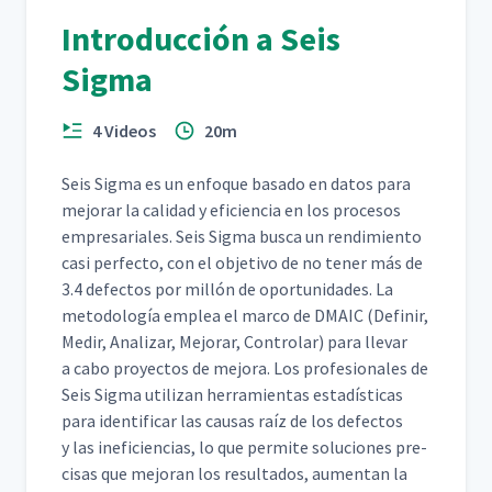
Introducción a Seis
Sigma
4 Videos
20m
Seis Sig­ma es un enfoque basa­do en datos para
mejo­rar la cal­i­dad y efi­cien­cia en los pro­ce­sos
empre­sar­i­ales. Seis Sig­ma bus­ca un rendimien­to
casi per­fec­to, con el obje­ti­vo de no ten­er más de
3.4 defec­tos por mil­lón de opor­tu­nidades. La
metodología emplea el mar­co de DMA­IC (Definir,
Medir, Analizar, Mejo­rar, Con­tro­lar) para lle­var
a cabo proyec­tos de mejo­ra. Los pro­fe­sion­ales de
Seis Sig­ma uti­lizan her­ramien­tas estadís­ti­cas
para iden­ti­ficar las causas raíz de los defec­tos
y las ine­fi­cien­cias, lo que per­mite solu­ciones pre­
cisas que mejo­ran los resul­ta­dos, aumen­tan la