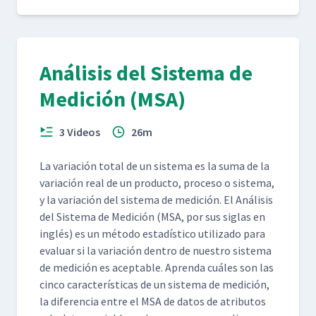
Análisis del Sistema de
Medición (MSA)
3 Videos
26m
La variación total de un sis­tema es la suma de la
variación real de un pro­duc­to, pro­ce­so o sis­tema,
y la variación del sis­tema de medición. El Análi­sis
del Sis­tema de Medición (MSA, por sus siglas en
inglés) es un méto­do estadís­ti­co uti­liza­do para
eval­u­ar si la variación den­tro de nue­stro sis­tema
de medición es acept­able. Apren­da cuáles son las
cin­co car­ac­terís­ti­cas de un sis­tema de medición,
la difer­en­cia entre el MSA de datos de atrib­u­tos