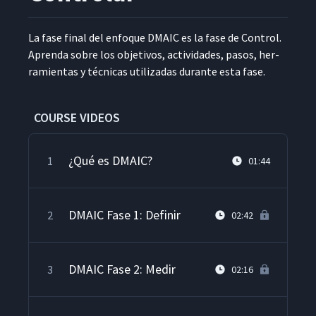
La fase final del enfoque DMA­IC es la fase de Con­trol.
Apren­da sobre los obje­tivos, activi­dades, pasos, her­
ramien­tas y téc­ni­cas uti­lizadas durante esta fase.
COURSE VIDEOS
¿Qué es DMAIC?
1
01:44
DMAIC Fase 1: Definir
2
02:42
DMAIC Fase 2: Medir
3
02:16