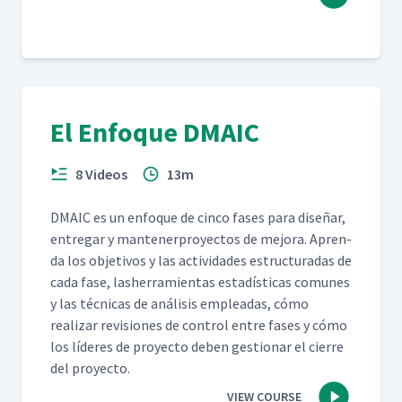
El Enfoque DMAIC
8 Videos
13m
DMA­IC es un enfoque de cin­co fas­es para dis­eñar,
entre­gar y man­ten­er­proyec­tos de mejo­ra. Apren­
da los obje­tivos y las activi­dades estruc­turadas de
cada fase, lash­er­ramien­tas estadís­ti­cas comunes
y las téc­ni­cas de análi­sis empleadas, cómo
realizar revi­siones de con­trol entre fas­es y cómo
los líderes de proyec­to deben ges­tionar el cierre
del proyecto.
VIEW COURSE