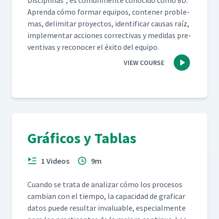
Dis­ci­plinas”, es común­mente cono­ci­do como 8D.
Apren­da cómo for­mar equipos, con­tener prob­le­
mas, delim­i­tar proyec­tos, iden­ti­ficar causas raíz,
imple­men­tar acciones cor­rec­ti­vas y medi­das pre­
ven­ti­vas y recono­cer el éxi­to del equipo.
VIEW COURSE
Gráficos y Tablas
1 Videos
9m
Cuan­do se tra­ta de analizar cómo los pro­ce­sos
cam­bian con el tiem­po, la capaci­dad de graficar
datos puede resul­tar invalu­able, espe­cial­mente