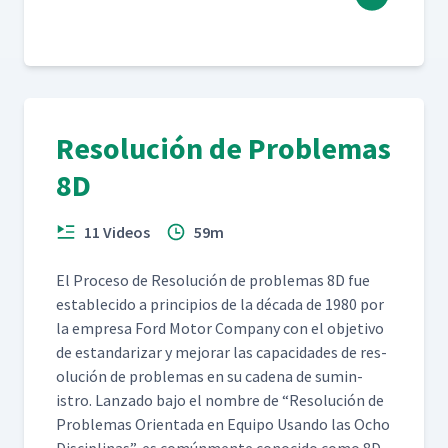
Resolución de Problemas
8D
11 Videos
59m
El Pro­ce­so de Res­olu­ción de prob­le­mas 8D fue
estable­ci­do a prin­ci­p­ios de la déca­da de 1980 por
la empre­sa Ford Motor Com­pa­ny con el obje­ti­vo
de estandarizar y mejo­rar las capaci­dades de res­
olu­ción de prob­le­mas en su cade­na de sum­in­
istro. Lan­za­do bajo el nom­bre de
“
Res­olu­ción de
Prob­le­mas Ori­en­ta­da en Equipo Usan­do las Ocho