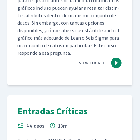
para los prac­ti­cantes de la mejo­ra con­tin­ua. Los
grá­fi­cos inclu­so pueden ayu­dar a resaltar dis­tin­
tos atrib­u­tos den­tro de un mis­mo con­jun­to de
datos. Sin embar­go, con tan­tas opciones
disponibles, ¿cómo saber si se está uti­lizan­do el
grá­fi­co más ade­cua­do de Lean o Seis Sig­ma para
un con­jun­to de datos en par­tic­u­lar? Este cur­so
responde a esa pregunta.
VIEW COURSE
Entradas Críticas
4 Videos
13m