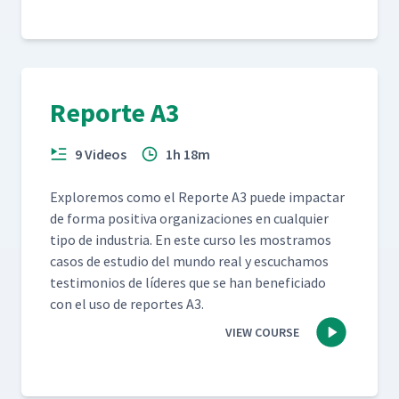
Reporte A3
9 Videos
1h 18m
Explore­mos como el Reporte A3 puede impactar
de for­ma pos­i­ti­va orga­ni­za­ciones en cualquier
tipo de indus­tria. En este cur­so les mostramos
casos de estu­dio del mun­do real y escuchamos
tes­ti­mo­nios de líderes que se han ben­e­fi­ci­a­do
con el uso de reportes A3.
VIEW COURSE