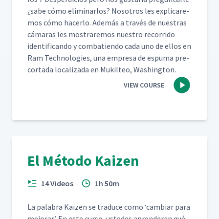
¿sabe cómo elim­i­nar­los? Nosotros les expli­care­
mos cómo hac­er­lo. Además a través de nues­tras
cámaras les mostraremos nue­stro recor­ri­do
iden­ti­f­i­can­do y com­bat­ien­do cada uno de ellos en
Ram Tech­nolo­gies, una empre­sa de espuma pre-
cor­ta­da local­iza­da en Muk­il­teo, Washington.
VIEW COURSE
El Método Kaizen
14 Videos
1h 50m
La pal­abra Kaizen se tra­duce como
‘
cam­biar para
mejo­rar’. En este cur­so, ust­edes apren­der­an qué