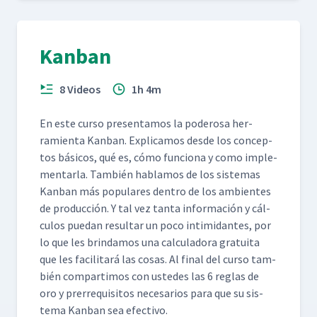
Kanban
8 Videos
1h 4m
En este cur­so pre­sen­ta­mos la poderosa her­
ramien­ta Kan­ban. Expli­camos des­de los con­cep­
tos bási­cos, qué es, cómo fun­ciona y como imple­
men­tar­la. Tam­bién hablam­os de los sis­temas
Kan­ban más pop­u­lares den­tro de los ambi­entes
de pro­duc­ción. Y tal vez tan­ta infor­ma­ción y cál­
cu­los puedan resul­tar un poco intim­i­dantes, por
lo que les brindamos una cal­cu­lado­ra gra­tui­ta
que les facil­i­tará las cosas. Al final del cur­so tam­
bién com­par­ti­mos con ust­edes las 6 reglas de
oro y pre­rreq­ui­si­tos nece­sar­ios para que su sis­
tema Kan­ban sea efectivo.