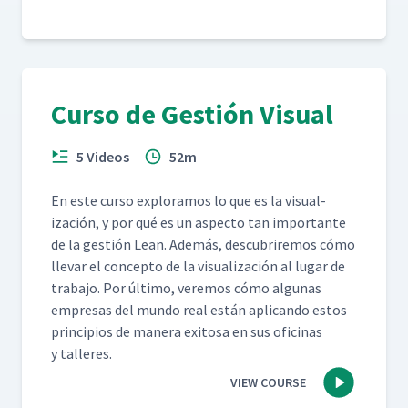
Curso de Gestión Visual
5 Videos
52m
En este cur­so explo­ramos lo que es la visu­al­
ización, y por qué es un aspec­to tan impor­tante
de la gestión Lean. Además, des­cubrire­mos cómo
lle­var el con­cep­to de la visu­al­ización al lugar de
tra­ba­jo. Por últi­mo, ver­e­mos cómo algu­nas
empre­sas del mun­do real están apli­can­do estos
prin­ci­p­ios de man­era exi­tosa en sus ofic­i­nas
y talleres.
VIEW COURSE