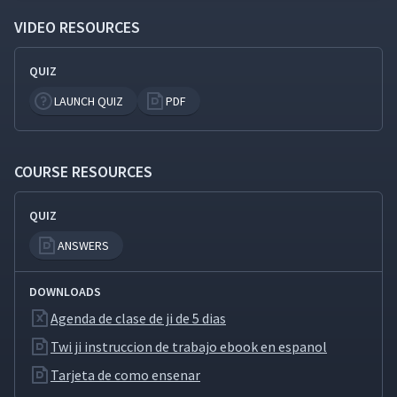
Instrucción de Trabajo (JI)
VIDEO RESOURCES
Día 5: Discusión sobre Cómo
Implementar el Video de JI -
QUIZ
66
24:43
Parte 1 (Aula)
LAUNCH QUIZ
PDF
Día 5: Discusión sobre Cómo
Implementar el Video de JI -
67
16:27
COURSE RESOURCES
Parte 2 (Aula)
QUIZ
Introducción a TWI
(Capacitación Dentro de la
68
07:50
ANSWERS
Industria)
DOWNLOADS
Agenda de clase de ji de 5 dias
Twi ji instruccion de trabajo ebook en espanol
Tarjeta de como ensenar