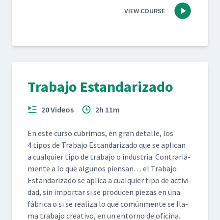
VIEW COURSE
Trabajo Estandarizado
20 Videos
2h 11m
En este cur­so cub­ri­mos, en gran detalle, los
4 tipos de Tra­ba­jo Estandariza­do que se apli­can
a cualquier tipo de tra­ba­jo o indus­tria. Con­trari­a­
mente a lo que algunos pien­san… el Tra­ba­jo
Estandariza­do se apli­ca a cualquier tipo de activi­
dad, sin impor­tar si se pro­ducen piezas en una
fábri­ca o si se real­iza lo que común­mente se lla­
ma tra­ba­jo cre­ati­vo, en un entorno de oficina.