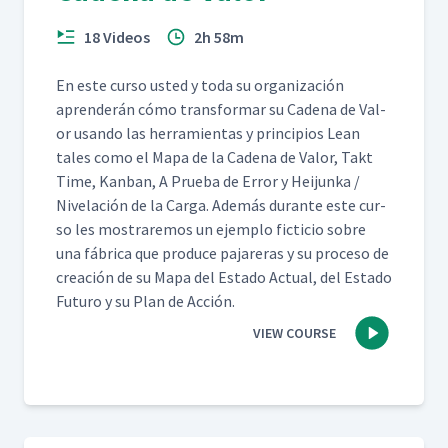
18 Videos
2h 58m
En este cur­so ust­ed y toda su orga­ni­zación
apren­derán cómo trans­for­mar su Cade­na de Val­
or usan­do las her­ramien­tas y prin­ci­p­ios Lean
tales como el Mapa de la Cade­na de Val­or, Takt
Time, Kan­ban, A Prue­ba de Error y Hei­jun­ka /
Nivelación de la Car­ga. Además durante este cur­
so les mostraremos un ejem­p­lo fic­ti­cio sobre
una fábri­ca que pro­duce pajar­eras y su pro­ce­so de
creación de su Mapa del Esta­do Actu­al, del Esta­do
Futuro y su Plan de Acción.
VIEW COURSE