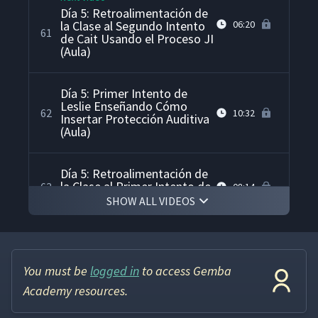
Día 5: Retroalimentación de
la Clase al Segundo Intento
06:20
61
de Cait Usando el Proceso JI
(Aula)
Día 5: Primer Intento de
Leslie Enseñando Cómo
62
10:32
Insertar Protección Auditiva
(Aula)
Día 5: Retroalimentación de
la Clase al Primer Intento de
63
08:14
Leslie en el Proceso JI (Aula)
SHOW ALL VIDEOS
Día 5: Desglose del Trabajo
de Cómo Crear un Paquete
64
16:21
de Trabajo (Aula)
You must be
logged in
to access Gemba
Academy resources.
Día 5: Implementando la
65
04:37