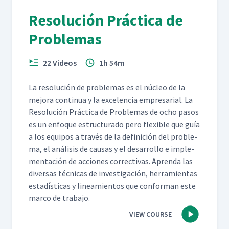
Resolución Práctica de
Problemas
22 Videos
1h 54m
La res­olu­ción de prob­le­mas es el núcleo de la
mejo­ra con­tin­ua y la exce­len­cia empre­sar­i­al. La
Res­olu­ción Prác­ti­ca de Prob­le­mas de ocho pasos
es un enfoque estruc­tura­do pero flex­i­ble que guía
a los equipos a través de la defini­ción del prob­le­
ma, el análi­sis de causas y el desar­rol­lo e imple­
mentación de acciones cor­rec­ti­vas. Apren­da las
diver­sas téc­ni­cas de inves­ti­gación, her­ramien­tas
estadís­ti­cas y lin­eamien­tos que con­for­man este
mar­co de trabajo.
VIEW COURSE