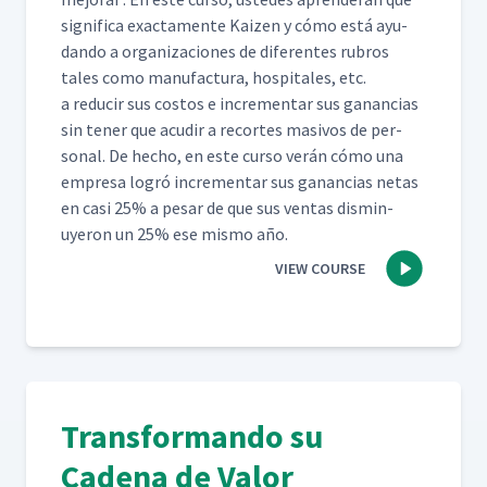
sig­nifi­ca exac­ta­mente Kaizen y cómo está ayu­
dan­do a orga­ni­za­ciones de difer­entes rubros
tales como man­u­fac­tura, hos­pi­tales, etc.
a reducir sus cos­tos e incre­men­tar sus ganan­cias
sin ten­er que acud­ir a recortes masivos de per­
son­al. De hecho, en este cur­so verán cómo una
empre­sa logró incre­men­tar sus ganan­cias netas
en casi 25% a pesar de que sus ven­tas dis­min­
uyeron un 25% ese mis­mo año.
VIEW COURSE
Transformando su
Cadena de Valor