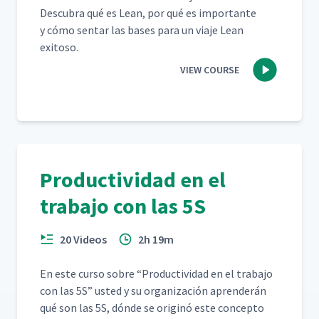
Des­cubra qué es Lean, por qué es impor­tante
y cómo sen­tar las bases para un via­je Lean
exitoso.
VIEW COURSE
Productividad en el
trabajo con las 5S
20 Videos
2h 19m
En este cur­so sobre
“
Pro­duc­tivi­dad en el tra­ba­jo
con las 5S” ust­ed y su orga­ni­zación apren­derán
qué son las 5S, dónde se orig­inó este con­cep­to