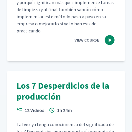
y porqué sig­nif­i­can más que sim­ple­mente tar­eas
de limpieza y al final tam­bién sabrán cómo
imple­men­tar este méto­do paso a paso en su
empre­sa o mejo­rar­lo si ya lo han esta­do
practicando.
VIEW COURSE
Los 7 Desperdicios de la
producción
12 Videos
1h 24m
Tal vez ya ten­ga conocimien­to del sig­nifi­ca­do de
los 7 Des­perdi­cios pero nos gus­taría pre­gun­tar­le