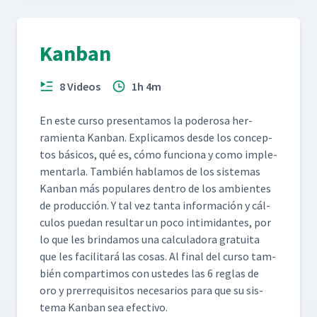
Kanban
8 Videos
1h 4m
En este cur­so pre­sen­ta­mos la poderosa her­
ramien­ta Kan­ban. Expli­camos des­de los con­cep­
tos bási­cos, qué es, cómo fun­ciona y como imple­
men­tar­la. Tam­bién hablam­os de los sis­temas
Kan­ban más pop­u­lares den­tro de los ambi­entes
de pro­duc­ción. Y tal vez tan­ta infor­ma­ción y cál­
cu­los puedan resul­tar un poco intim­i­dantes, por
lo que les brindamos una cal­cu­lado­ra gra­tui­ta
que les facil­i­tará las cosas. Al final del cur­so tam­
bién com­par­ti­mos con ust­edes las 6 reglas de
oro y pre­rreq­ui­si­tos nece­sar­ios para que su sis­
tema Kan­ban sea efectivo.