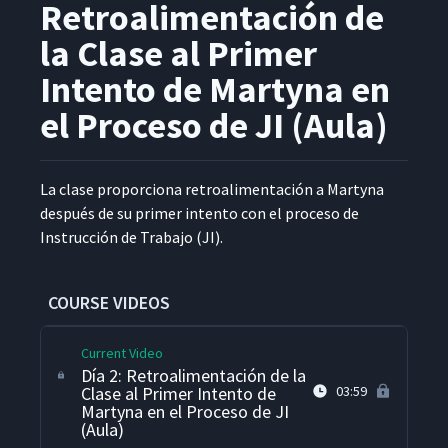
Retroalimentación de
la Clase al Primer
Día 2: Revisión de la
Demostración de Instrucción
19
00:22
Intento de Martyna en
- Parte 2
el Proceso de JI (Aula)
Día 2: Primer Intento de
Martyna Enseñando Cómo
20
09:01
Agregar Webex a una
La clase pro­por­ciona retroal­i­mentación a Mar­ty­na
Reunión (Aula)
después de su primer inten­to con el pro­ce­so de
Instruc­ción de Tra­ba­jo (JI).
Día 2: Revisión de la
Demostración de Instrucción
21
00:55
- Parte 3
COURSE VIDEOS
Current Video
Día 2: Retroalimentación de la
Clase al Primer Intento de
03:59
Martyna en el Proceso de JI
(Aula)