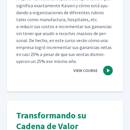
sig­nifi­ca exac­ta­mente Kaizen y cómo está ayu­
Día 4: Desglose del Trabajo
dan­do a orga­ni­za­ciones de difer­entes rubros
de Insertar Protección
53
16:09
tales como man­u­fac­tura, hos­pi­tales, etc.
Auditiva (Aula)
a reducir sus cos­tos e incre­men­tar sus ganan­cias
sin ten­er que acud­ir a recortes masivos de per­
son­al. De hecho, en este cur­so verán cómo una
Día 4: Resumen del Día 4
54
02:12
empre­sa logró incre­men­tar sus ganan­cias netas
en casi 25% a pesar de que sus ven­tas dis­min­
uyeron un 25% ese mis­mo año.
Día 5: Práctica de
55
00:48
Instrucción
VIEW COURSE
Día 5: Primer Intento de
Jessica Enseñando a
56
13:47
Actualizar un Rastreador de
Capacitación (Aula)
Transformando su
Día 5: Retroalimentación de
la Clase al Primer Intento de
Cadena de Valor
57
05:31
Jessica en el Proceso JI