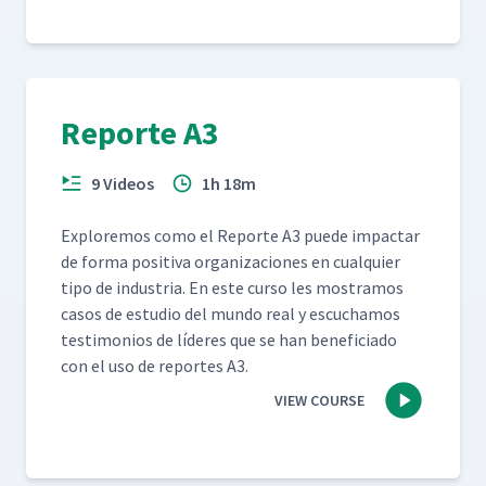
Reporte A3
9 Videos
1h 18m
Explore­mos como el Reporte A3 puede impactar
de for­ma pos­i­ti­va orga­ni­za­ciones en cualquier
tipo de indus­tria. En este cur­so les mostramos
casos de estu­dio del mun­do real y escuchamos
tes­ti­mo­nios de líderes que se han ben­e­fi­ci­a­do
con el uso de reportes A3.
VIEW COURSE