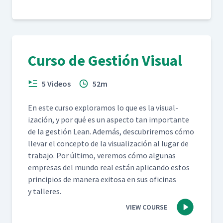
Implementar el Video de JI -
66
24:43
Parte 1 (Aula)
Día 5: Discusión sobre Cómo
Implementar el Video de JI -
67
16:27
Curso de Gestión Visual
Parte 2 (Aula)
5 Videos
52m
Introducción a TWI
(Capacitación Dentro de la
68
07:50
Industria)
En este cur­so explo­ramos lo que es la visu­al­
ización, y por qué es un aspec­to tan impor­tante
de la gestión Lean. Además, des­cubrire­mos cómo
lle­var el con­cep­to de la visu­al­ización al lugar de
tra­ba­jo. Por últi­mo, ver­e­mos cómo algu­nas
empre­sas del mun­do real están apli­can­do estos
prin­ci­p­ios de man­era exi­tosa en sus ofic­i­nas
y talleres.
VIEW COURSE