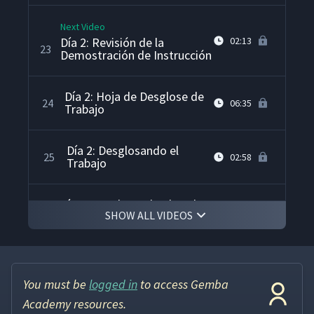
Next Video
Día 2: Revisión de la
02:13
23
Demostración de Instrucción
Día 2: Hoja de Desglose de
24
06:35
Trabajo
Día 2: Desglosando el
25
02:58
Trabajo
Día 2: Desglosando el Nudo
SHOW ALL VIDEOS
de Asegurador Contra
26
12:16
Incendios en la Pizarra (Aula)
Día 2: Desglosando el
27
02:33
Trabajo - Hora de Practicar
You must be
logged in
to access Gemba
Academy resources.