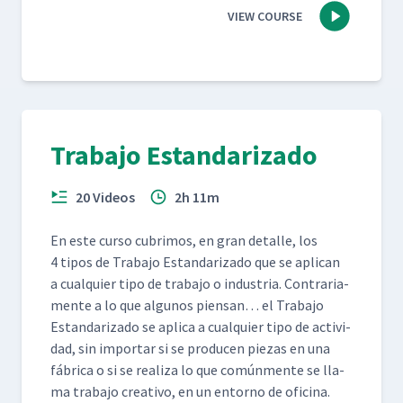
VIEW COURSE
Trabajo Estandarizado
20 Videos
2h 11m
En este cur­so cub­ri­mos, en gran detalle, los
4 tipos de Tra­ba­jo Estandariza­do que se apli­can
a cualquier tipo de tra­ba­jo o indus­tria. Con­trari­a­
mente a lo que algunos pien­san… el Tra­ba­jo
Estandariza­do se apli­ca a cualquier tipo de activi­
dad, sin impor­tar si se pro­ducen piezas en una
fábri­ca o si se real­iza lo que común­mente se lla­
ma tra­ba­jo cre­ati­vo, en un entorno de oficina.