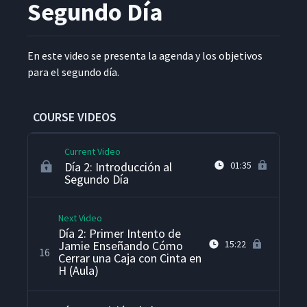
Segundo Día
Día 1: Introducción a los
Puntos Positivos y Puntos a
13
02:21
Mejorar (Aula)
En este video se pre­sen­ta la agen­da y los obje­tivos
para el segun­do día.
Día 2: Bienvenida al Día 2,
Puntos Positivos y Puntos a
14
04:24
Mejorar (Aula)
COURSE VIDEOS
Current Video
Día 2: Introducción al
01:35
Segundo Día
Next Video
Día 2: Primer Intento de
Jamie Enseñando Cómo
15:22
16
Cerrar una Caja con Cinta en
H (Aula)