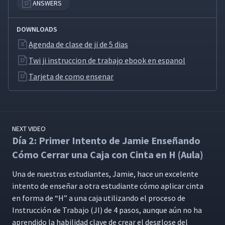
ANSWERS
Día 2: Retroalimentación de
DOWNLOADS
la Clase al Primer Intento de
22
03:59
Martyna en el Proceso de JI
Agenda de clase de ji de 5 dias
(Aula)
Twi ji instruccion de trabajo ebook en espanol
Tarjeta de como ensenar
Día 2: Revisión de la
23
02:13
Demostración de Instrucción
Día 2: Hoja de Desglose de
24
06:35
NEXT VIDEO
Trabajo
Día 2: Primer Intento de Jamie Enseñando
Cómo Cerrar una Caja con Cinta en H (Aula)
Día 2: Desglosando el
25
02:58
Trabajo
Una de nues­tras estu­di­antes, Jamie, hace un exce­lente
inten­to de enseñar a otra estu­di­ante cómo aplicar cin­ta
Día 2: Desglosando el Nudo
en for­ma de
“
H” a una caja uti­lizan­do el pro­ce­so de
de Asegurador Contra
26
12:16
Instruc­ción de Tra­ba­jo (JI) de 4 pasos, aunque aún no ha
Incendios en la Pizarra (Aula)
apren­di­do la habil­i­dad clave de crear el des­glose del