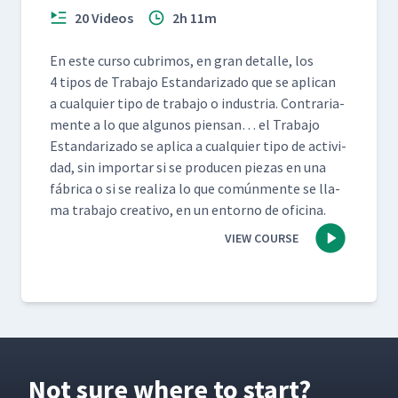
20 Videos
2h 11m
En este cur­so cub­ri­mos, en gran detalle, los
4 tipos de Tra­ba­jo Estandariza­do que se apli­can
a cualquier tipo de tra­ba­jo o indus­tria. Con­trari­a­
mente a lo que algunos pien­san… el Tra­ba­jo
Estandariza­do se apli­ca a cualquier tipo de activi­
dad, sin impor­tar si se pro­ducen piezas en una
fábri­ca o si se real­iza lo que común­mente se lla­
ma tra­ba­jo cre­ati­vo, en un entorno de oficina.
VIEW COURSE
Not sure where to start?