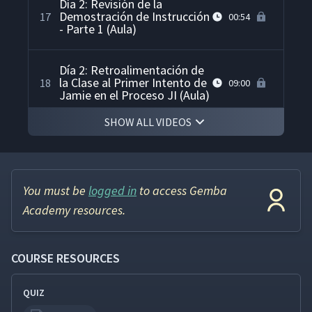
Día 2: Revisión de la
Demostración de Instrucción
17
00:54
- Parte 1 (Aula)
Día 2: Retroalimentación de
la Clase al Primer Intento de
18
09:00
Jamie en el Proceso JI (Aula)
SHOW ALL VIDEOS
Día 2: Revisión de la
Demostración de Instrucción
19
00:22
- Parte 2
You must be
logged in
to access Gemba
Día 2: Primer Intento de
Academy resources.
Martyna Enseñando Cómo
20
09:01
Agregar Webex a una
Reunión (Aula)
COURSE RESOURCES
Día 2: Revisión de la
Demostración de Instrucción
QUIZ
21
00:55
- Parte 3