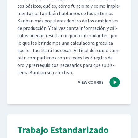
tos bási­cos, qué es, cómo fun­ciona y como imple­
men­tar­la. Tam­bién hablam­os de los sis­temas
Kan­ban más pop­u­lares den­tro de los ambi­entes
de pro­duc­ción. Y tal vez tan­ta infor­ma­ción y cál­
cu­los puedan resul­tar un poco intim­i­dantes, por
lo que les brindamos una cal­cu­lado­ra gra­tui­ta
que les facil­i­tará las cosas. Al final del cur­so tam­
bién com­par­ti­mos con ust­edes las 6 reglas de
oro y pre­rreq­ui­si­tos nece­sar­ios para que su sis­
tema Kan­ban sea efectivo.
VIEW COURSE
Trabajo Estandarizado