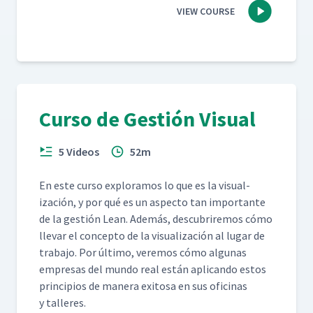
VIEW COURSE
Curso de Gestión Visual
5 Videos
52m
En este cur­so explo­ramos lo que es la visu­al­
ización, y por qué es un aspec­to tan impor­tante
de la gestión Lean. Además, des­cubrire­mos cómo
lle­var el con­cep­to de la visu­al­ización al lugar de
tra­ba­jo. Por últi­mo, ver­e­mos cómo algu­nas
empre­sas del mun­do real están apli­can­do estos
prin­ci­p­ios de man­era exi­tosa en sus ofic­i­nas
y talleres.