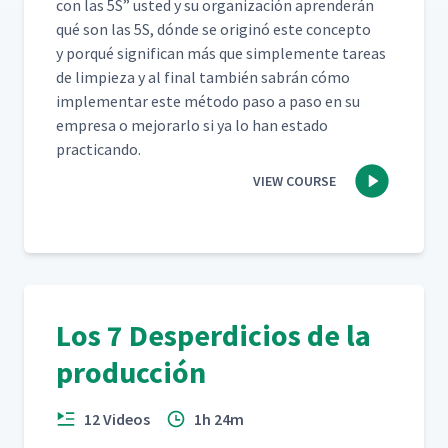
con las 5S” ust­ed y su orga­ni­zación apren­derán
qué son las 5S, dónde se orig­inó este con­cep­to
y porqué sig­nif­i­can más que sim­ple­mente tar­eas
de limpieza y al final tam­bién sabrán cómo
imple­men­tar este méto­do paso a paso en su
empre­sa o mejo­rar­lo si ya lo han esta­do
practicando.
VIEW COURSE
Los 7 Desperdicios de la
producción
12 Videos
1h 24m