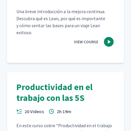
Una breve intro­duc­ción a la mejo­ra con­tin­ua.
Des­cubra qué es Lean, por qué es impor­tante
y cómo sen­tar las bases para un via­je Lean
exitoso.
VIEW COURSE
Productividad en el
trabajo con las 5S
20 Videos
2h 19m
En este cur­so sobre
“
Pro­duc­tivi­dad en el tra­ba­jo