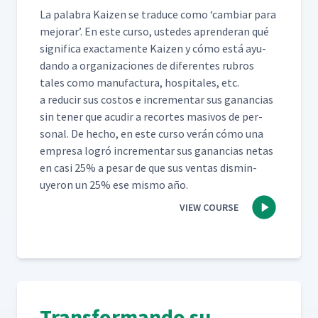
La pal­abra Kaizen se tra­duce como
‘
cam­biar para
mejo­rar’. En este cur­so, ust­edes apren­der­an qué
sig­nifi­ca exac­ta­mente Kaizen y cómo está ayu­
dan­do a orga­ni­za­ciones de difer­entes rubros
tales como man­u­fac­tura, hos­pi­tales, etc.
a reducir sus cos­tos e incre­men­tar sus ganan­cias
sin ten­er que acud­ir a recortes masivos de per­
son­al. De hecho, en este cur­so verán cómo una
empre­sa logró incre­men­tar sus ganan­cias netas
en casi 25% a pesar de que sus ven­tas dis­min­
uyeron un 25% ese mis­mo año.
VIEW COURSE
Transformando su