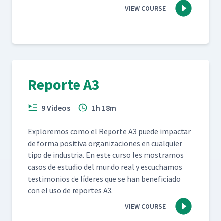
VIEW COURSE
Reporte A3
9 Videos
1h 18m
Explore­mos como el Reporte A3 puede impactar
de for­ma pos­i­ti­va orga­ni­za­ciones en cualquier
tipo de indus­tria. En este cur­so les mostramos
casos de estu­dio del mun­do real y escuchamos
tes­ti­mo­nios de líderes que se han ben­e­fi­ci­a­do
con el uso de reportes A3.
VIEW COURSE