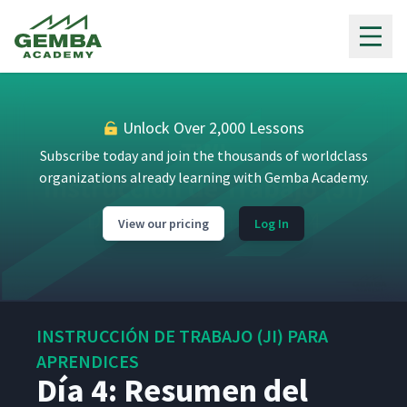
de Asegurador Contra
11
12:16
Incendios en la Pizarra (Aula)
Gemba Academy
Día 2: Desglosando el
12
02:33
Trabajo - Hora de Practicar
Unlock Over 2,000 Lessons
Día 2: Tener Todo Listo
13
02:25
Subscribe today and join the thousands of worldclass
organizations already learning with Gemba Academy.
Día 2: Resumen del
14
02:54
View our pricing
Log In
Segundo Día
Día 3: Cronograma de
15
05:51
Capacitación
INSTRUCCIÓN DE TRABAJO (JI) PARA
Día 3: Práctica de
APRENDICES
16
02:15
Instrucción
Día 4: Resumen del