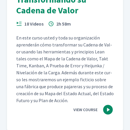
Cadena de Valor
18 Videos
2h 58m
En este cur­so ust­ed y toda su orga­ni­zación
apren­derán cómo trans­for­mar su Cade­na de Val­
or usan­do las her­ramien­tas y prin­ci­p­ios Lean
tales como el Mapa de la Cade­na de Val­or, Takt
Time, Kan­ban, A Prue­ba de Error y Hei­jun­ka /
Nivelación de la Car­ga. Además durante este cur­
so les mostraremos un ejem­p­lo fic­ti­cio sobre
una fábri­ca que pro­duce pajar­eras y su pro­ce­so de
creación de su Mapa del Esta­do Actu­al, del Esta­do
Futuro y su Plan de Acción.
VIEW COURSE