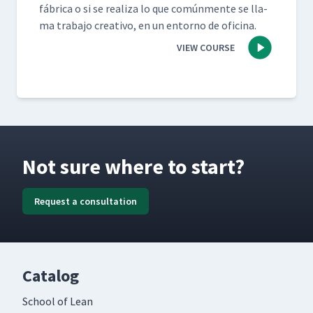
fábri­ca o si se real­iza lo que común­mente se lla­
ma tra­ba­jo cre­ati­vo, en un entorno de oficina.
VIEW COURSE
Not sure where to start?
Request a consultation
Catalog
School of Lean