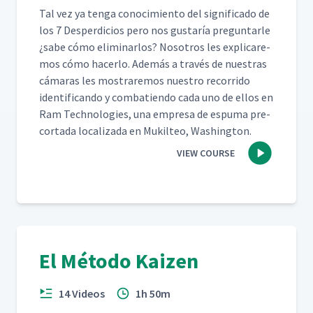
Tal vez ya ten­ga conocimien­to del sig­nifi­ca­do de
los 7 Des­perdi­cios pero nos gus­taría pre­gun­tar­le
¿sabe cómo elim­i­nar­los? Nosotros les expli­care­
mos cómo hac­er­lo. Además a través de nues­tras
cámaras les mostraremos nue­stro recor­ri­do
iden­ti­f­i­can­do y com­bat­ien­do cada uno de ellos en
Ram Tech­nolo­gies, una empre­sa de espuma pre-
cor­ta­da local­iza­da en Muk­il­teo, Washington.
VIEW COURSE
El Método Kaizen
14 Videos
1h 50m