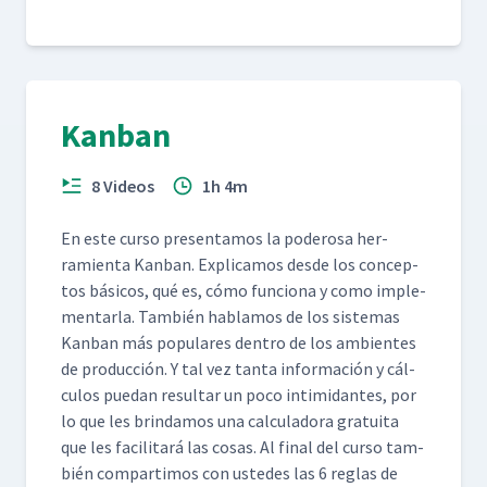
Kanban
8 Videos
1h 4m
En este cur­so pre­sen­ta­mos la poderosa her­
ramien­ta Kan­ban. Expli­camos des­de los con­cep­
tos bási­cos, qué es, cómo fun­ciona y como imple­
men­tar­la. Tam­bién hablam­os de los sis­temas
Kan­ban más pop­u­lares den­tro de los ambi­entes
de pro­duc­ción. Y tal vez tan­ta infor­ma­ción y cál­
cu­los puedan resul­tar un poco intim­i­dantes, por
lo que les brindamos una cal­cu­lado­ra gra­tui­ta
que les facil­i­tará las cosas. Al final del cur­so tam­
bién com­par­ti­mos con ust­edes las 6 reglas de