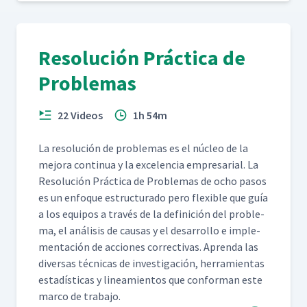
Resolución Práctica de
Problemas
22 Videos
1h 54m
La res­olu­ción de prob­le­mas es el núcleo de la
mejo­ra con­tin­ua y la exce­len­cia empre­sar­i­al. La
Res­olu­ción Prác­ti­ca de Prob­le­mas de ocho pasos
es un enfoque estruc­tura­do pero flex­i­ble que guía
a los equipos a través de la defini­ción del prob­le­
ma, el análi­sis de causas y el desar­rol­lo e imple­
mentación de acciones cor­rec­ti­vas. Apren­da las
diver­sas téc­ni­cas de inves­ti­gación, her­ramien­tas
estadís­ti­cas y lin­eamien­tos que con­for­man este
mar­co de trabajo.