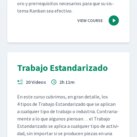
oro y pre­rreq­ui­si­tos nece­sar­ios para que su sis­
tema Kan­ban sea efectivo.
VIEW COURSE
Trabajo Estandarizado
20 Videos
2h 11m
En este cur­so cub­ri­mos, en gran detalle, los
4 tipos de Tra­ba­jo Estandariza­do que se apli­can
a cualquier tipo de tra­ba­jo o indus­tria. Con­trari­a­
mente a lo que algunos pien­san… el Tra­ba­jo
Estandariza­do se apli­ca a cualquier tipo de activi­
dad, sin impor­tar si se pro­ducen piezas en una