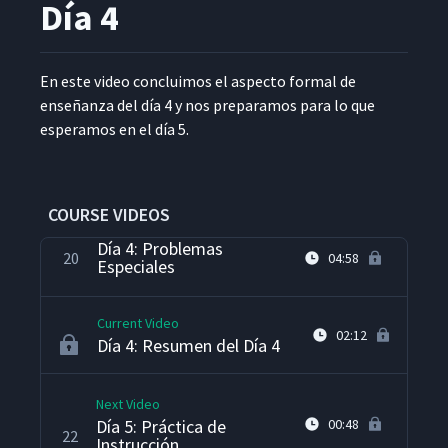
Día 4
Día 3: Resumen del Día 3
17
02:23
En este video con­cluimos el aspec­to for­mal de
Día 4: Refuerzo de
18
enseñan­za del día 4 y nos preparamos para lo que
05:24
Conocimientos
esper­amos en el día 5.
Día 4: Práctica de
19
02:03
Instrucción
COURSE VIDEOS
Día 4: Problemas
20
04:58
Especiales
Current Video
02:12
Día 4: Resumen del Día 4
Next Video
Día 5: Práctica de
00:48
22
Instrucción