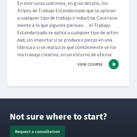
En este cur­so cub­ri­mos, en gran detalle, los
4 tipos de Tra­ba­jo Estandariza­do que se apli­can
a cualquier tipo de tra­ba­jo o indus­tria. Con­trari­a­
mente a lo que algunos pien­san… el Tra­ba­jo
Estandariza­do se apli­ca a cualquier tipo de activi­
dad, sin impor­tar si se pro­ducen piezas en una
fábri­ca o si se real­iza lo que común­mente se lla­
ma tra­ba­jo cre­ati­vo, en un entorno de oficina.
VIEW COURSE
Not sure where to start?
Request a consultation