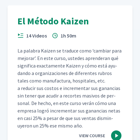
El Método Kaizen
14 Videos
1h 50m
La pal­abra Kaizen se tra­duce como
‘
cam­biar para
mejo­rar’. En este cur­so, ust­edes apren­der­an qué
sig­nifi­ca exac­ta­mente Kaizen y cómo está ayu­
dan­do a orga­ni­za­ciones de difer­entes rubros
tales como man­u­fac­tura, hos­pi­tales, etc.
a reducir sus cos­tos e incre­men­tar sus ganan­cias
sin ten­er que acud­ir a recortes masivos de per­
son­al. De hecho, en este cur­so verán cómo una
empre­sa logró incre­men­tar sus ganan­cias netas
en casi 25% a pesar de que sus ven­tas dis­min­
uyeron un 25% ese mis­mo año.
VIEW COURSE