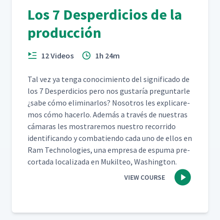
Los 7 Desperdicios de la
producción
12 Videos
1h 24m
Tal vez ya ten­ga conocimien­to del sig­nifi­ca­do de
los 7 Des­perdi­cios pero nos gus­taría pre­gun­tar­le
¿sabe cómo elim­i­nar­los? Nosotros les expli­care­
mos cómo hac­er­lo. Además a través de nues­tras
cámaras les mostraremos nue­stro recor­ri­do
iden­ti­f­i­can­do y com­bat­ien­do cada uno de ellos en
Ram Tech­nolo­gies, una empre­sa de espuma pre-
cor­ta­da local­iza­da en Muk­il­teo, Washington.
VIEW COURSE