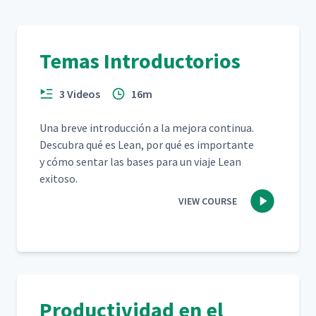
Temas Introductorios
3 Videos
16m
Una breve intro­duc­ción a la mejo­ra con­tin­ua.
Des­cubra qué es Lean, por qué es impor­tante
y cómo sen­tar las bases para un via­je Lean
exitoso.
VIEW COURSE
Productividad en el