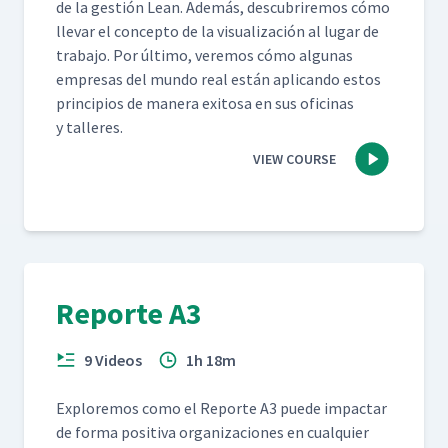
de la gestión Lean. Además, des­cubrire­mos cómo
lle­var el con­cep­to de la visu­al­ización al lugar de
tra­ba­jo. Por últi­mo, ver­e­mos cómo algu­nas
empre­sas del mun­do real están apli­can­do estos
prin­ci­p­ios de man­era exi­tosa en sus ofic­i­nas
y talleres.
VIEW COURSE
Reporte A3
9 Videos
1h 18m
Explore­mos como el Reporte A3 puede impactar
de for­ma pos­i­ti­va orga­ni­za­ciones en cualquier