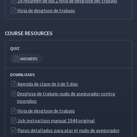
24 resumen de dia 2 hoja de desglose del trabajo
Día 3: Resumen del Día 3
17
02:23
Hoja de desglose de trabajo
Día 4: Refuerzo de
18
05:24
Conocimientos
COURSE RESOURCES
Día 4: Práctica de
QUIZ
19
02:03
Instrucción
ANSWERS
Día 4: Problemas
20
04:58
DOWNLOADS
Especiales
Agenda de clase de ji de 5 dias
Desglose de trabajo nudo de asegurador contra
Día 4: Resumen del Día 4
21
02:12
incendios
Hoja de desglose de trabajo
Día 5: Práctica de
Job instruction manual 1944 original
22
00:48
Instrucción
Pasos detallados para atar el nudo de asegurador