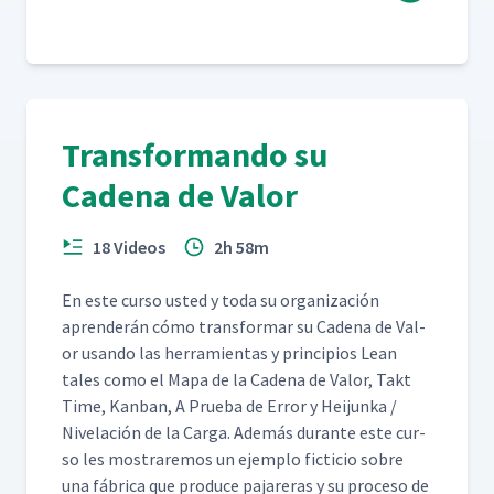
Transformando su
Cadena de Valor
18 Videos
2h 58m
En este cur­so ust­ed y toda su orga­ni­zación
apren­derán cómo trans­for­mar su Cade­na de Val­
or usan­do las her­ramien­tas y prin­ci­p­ios Lean
tales como el Mapa de la Cade­na de Val­or, Takt
Time, Kan­ban, A Prue­ba de Error y Hei­jun­ka /
Nivelación de la Car­ga. Además durante este cur­
so les mostraremos un ejem­p­lo fic­ti­cio sobre
una fábri­ca que pro­duce pajar­eras y su pro­ce­so de