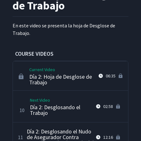
6
03:52
de Trabajo
Enseñar"
Día 2: Introducción al
7
01:35
En este video se pre­sen­ta la hoja de Des­glose de
Segundo Día
Trabajo.
Día 2: Revisión de la
8
02:13
Demostración de Instrucción
COURSE VIDEOS
Current Video
Día 2: Hoja de Desglose de
06:35
Trabajo
Next Video
Día 2: Desglosando el
02:58
10
Trabajo
Día 2: Desglosando el Nudo
de Asegurador Contra
11
12:16