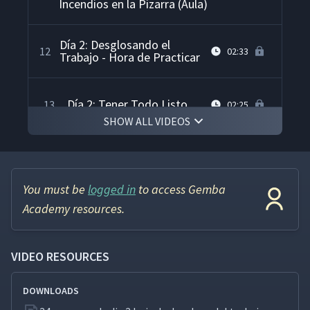
Incendios en la Pizarra (Aula)
Día 2: Desglosando el
12
02:33
Trabajo - Hora de Practicar
Día 2: Tener Todo Listo
13
02:25
SHOW ALL VIDEOS
Día 2: Resumen del
14
02:54
Segundo Día
You must be
logged in
to access Gemba
Día 3: Cronograma de
Academy resources.
15
05:51
Capacitación
VIDEO RESOURCES
Día 3: Práctica de
16
02:15
Instrucción
DOWNLOADS