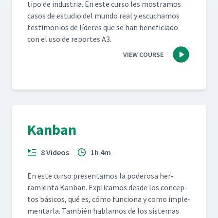
tipo de indus­tria. En este cur­so les mostramos
casos de estu­dio del mun­do real y escuchamos
tes­ti­mo­nios de líderes que se han ben­e­fi­ci­a­do
con el uso de reportes A3.
VIEW COURSE
Kanban
8 Videos
1h 4m
En este cur­so pre­sen­ta­mos la poderosa her­
ramien­ta Kan­ban. Expli­camos des­de los con­cep­
tos bási­cos, qué es, cómo fun­ciona y como imple­
men­tar­la. Tam­bién hablam­os de los sis­temas