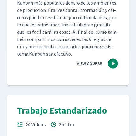
Kan­ban más pop­u­lares den­tro de los ambi­entes
de pro­duc­ción. Y tal vez tan­ta infor­ma­ción y cál­
cu­los puedan resul­tar un poco intim­i­dantes, por
lo que les brindamos una cal­cu­lado­ra gra­tui­ta
que les facil­i­tará las cosas. Al final del cur­so tam­
bién com­par­ti­mos con ust­edes las 6 reglas de
oro y pre­rreq­ui­si­tos nece­sar­ios para que su sis­
tema Kan­ban sea efectivo.
VIEW COURSE
Trabajo Estandarizado
20 Videos
2h 11m