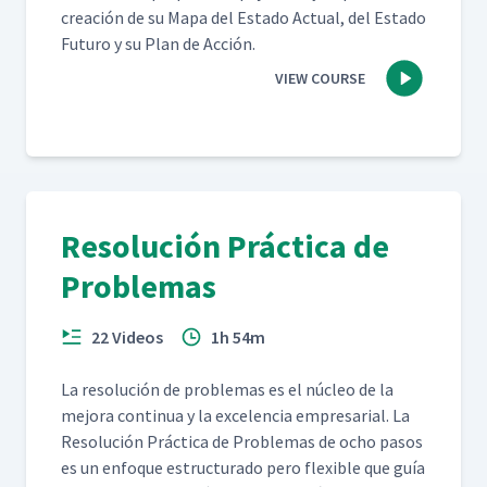
creación de su Mapa del Esta­do Actu­al, del Esta­do
Futuro y su Plan de Acción.
VIEW COURSE
Resolución Práctica de
Problemas
22 Videos
1h 54m
La res­olu­ción de prob­le­mas es el núcleo de la
mejo­ra con­tin­ua y la exce­len­cia empre­sar­i­al. La
Res­olu­ción Prác­ti­ca de Prob­le­mas de ocho pasos
es un enfoque estruc­tura­do pero flex­i­ble que guía