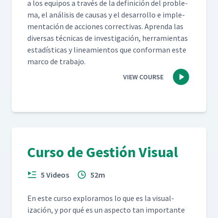
a los equipos a través de la defini­ción del prob­le­
ma, el análi­sis de causas y el desar­rol­lo e imple­
mentación de acciones cor­rec­ti­vas. Apren­da las
diver­sas téc­ni­cas de inves­ti­gación, her­ramien­tas
estadís­ti­cas y lin­eamien­tos que con­for­man este
mar­co de trabajo.
VIEW COURSE
Curso de Gestión Visual
5 Videos
52m
En este cur­so explo­ramos lo que es la visu­al­
ización, y por qué es un aspec­to tan impor­tante