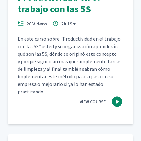
trabajo con las 5S
20 Videos
2h 19m
En este cur­so sobre
“
Pro­duc­tivi­dad en el tra­ba­jo
con las 5S” ust­ed y su orga­ni­zación apren­derán
qué son las 5S, dónde se orig­inó este con­cep­to
y porqué sig­nif­i­can más que sim­ple­mente tar­eas
de limpieza y al final tam­bién sabrán cómo
imple­men­tar este méto­do paso a paso en su
empre­sa o mejo­rar­lo si ya lo han esta­do
practicando.
VIEW COURSE