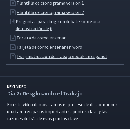
Plantilla de cronograma version 1
Día 5: Implementando la
23
04:37
Instrucción de Trabajo (JI)
Plantilla de cronograma version 2
Preguntas para dirigir un debate sobre una
Introducción a TWI
demostración de ji
(Capacitación Dentro de la
24
07:50
Industria)
Tarjeta de como ensenar
Tarjeta de como ensenar en word
Twi ji instruccion de trabajo ebook en espanol
NEXT VIDEO
Día 2: Desglosando el Trabajo
En este video demostramos el pro­ce­so de descom­pon­er
una tarea en pasos impor­tantes, pun­tos clave y las
razones detrás de esos pun­tos clave.