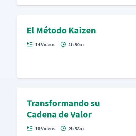
El Método Kaizen
14 Videos
1h 50m
Transformando su
Cadena de Valor
18 Videos
2h 58m