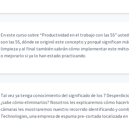
02:03
04:58
En este cur­so sobre
“
Pro­duc­tivi­dad en el tra­ba­jo con las 5S” ust­
son las 5S, dónde se orig­inó este con­cep­to y porqué sig­nif­i­can m
limpieza y al final tam­bién sabrán cómo imple­men­tar este méto
02:12
o mejo­rar­lo si ya lo han esta­do practicando.
00:48
Tal vez ya ten­ga conocimien­to del sig­nifi­ca­do de los 7 Des­perdi­ci
bajo (JI)
04:37
¿sabe cómo elim­i­nar­los? Nosotros les expli­care­mos cómo hac­er­
cámaras les mostraremos nue­stro recor­ri­do iden­ti­f­i­can­do y com
Tech­nolo­gies, una empre­sa de espuma pre-cor­ta­da local­iza­da en
 la Industria)
07:50