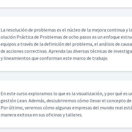
La res­olu­ción de prob­le­mas es el núcleo de la mejo­ra con­tin­ua y la
olu­ción Prác­ti­ca de Prob­le­mas de ocho pasos es un enfoque estruc­
equipos a través de la defini­ción del prob­le­ma, el análi­sis de caus
de acciones cor­rec­ti­vas. Apren­da las diver­sas téc­ni­cas de inves­ti­
y lin­eamien­tos que con­for­man este mar­co de trabajo.
En este cur­so explo­ramos lo que es la visu­al­ización, y por qué es 
gestión Lean. Además, des­cubrire­mos cómo lle­var el con­cep­to de la 
Por últi­mo, ver­e­mos cómo algu­nas empre­sas del mun­do real están 
man­era exi­tosa en sus ofic­i­nas y talleres.