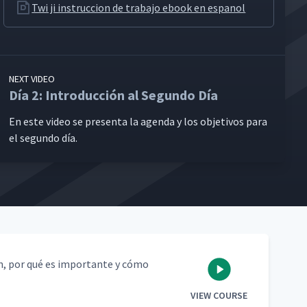
Twi ji instruccion de trabajo ebook en espanol
NEXT VIDEO
Día 2: Introducción al Segundo Día
En este video se pre­sen­ta la agen­da y los obje­tivos para
el segun­do día.
ean, por qué es impor­tante y cómo
VIEW COURSE