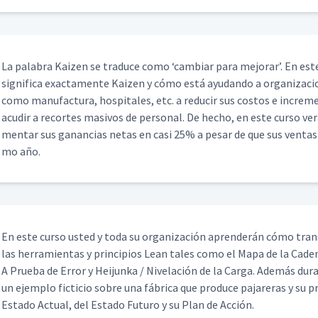
La pal­abra Kaizen se tra­duce como
‘
cam­biar para mejo­rar’. En este
sig­nifi­ca exac­ta­mente Kaizen y cómo está ayu­dan­do a orga­ni­za­c
como man­u­fac­tura, hos­pi­tales, etc. a reducir sus cos­tos e incre­m
acud­ir a recortes masivos de per­son­al. De hecho, en este cur­so 
men­tar sus ganan­cias netas en casi 25% a pesar de que sus ven­ta
mo año.
En este cur­so ust­ed y toda su orga­ni­zación apren­derán cómo trans
las her­ramien­tas y prin­ci­p­ios Lean tales como el Mapa de la Cade
A Prue­ba de Error y Hei­jun­ka / Nivelación de la Car­ga. Además d
un ejem­p­lo fic­ti­cio sobre una fábri­ca que pro­duce pajar­eras y su 
Esta­do Actu­al, del Esta­do Futuro y su Plan de Acción.