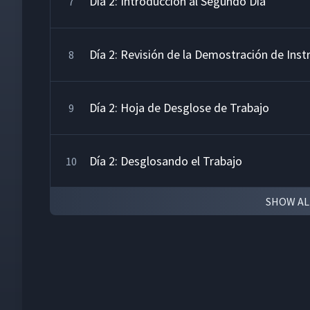
Día 2: Introducción al Segundo Día
7
Día 2: Revisión de la Demostración de Inst
8
Día 2: Hoja de Desglose de Trabajo
9
Día 2: Desglosando el Trabajo
10
SHOW AL
Día 2: Desglosando el Nudo de Asegurador 
11
Día 2: Desglosando el Trabajo - Hora de Pr
12