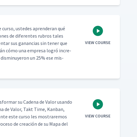
 cur­so, ust­edes apren­der­an qué
iones de difer­entes rubros tales
VIEW COURSE
en­tar sus ganan­cias sin ten­er que
verán cómo una empre­sa logró incre­
s dis­min­uyeron un 25% ese mis­
­for­mar su Cade­na de Val­or usan­do
­na de Val­or, Takt Time, Kan­ban,
VIEW COURSE
urante este cur­so les mostraremos
pro­ce­so de creación de su Mapa del