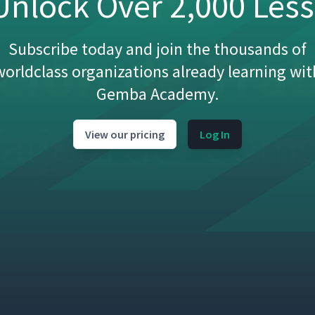
nlock Over 2,000 Les
Subscribe today and join the thousands of
worldclass organizations already learning wit
Gemba Academy.
View our pricing
Log In
bajo
05:11