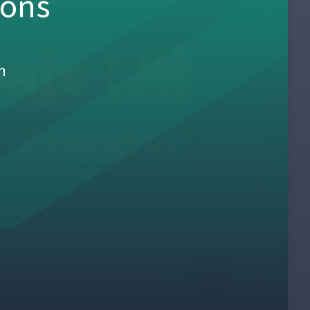
sons
h