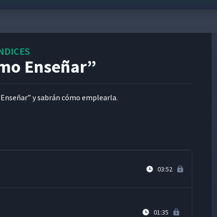
06:32
ENDICES
08:30
mo Enseñar”
04:31
Enseñar” y sabrán cómo emplearla.
ontra Incendios Usando el Proceso JI
12:59
03:52
01:35