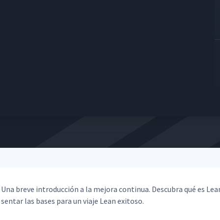
02:25
02:54
05:51
02:15
02:23
Una breve intro­duc­ción a la mejo­ra con­tin­ua. Des­cubra qué es L
05:24
sen­tar las bases para un via­je Lean exitoso.