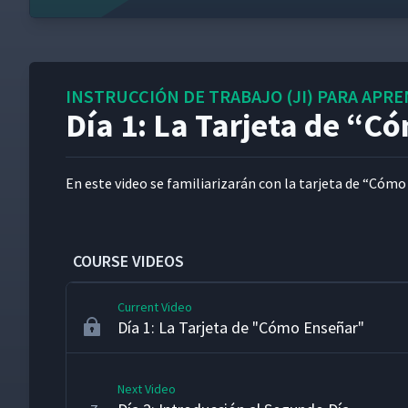
Día 1: Las 5 Necesidades de un Supervisor
2
INSTRUCCIÓN DE TRABAJO (JI) PARA APR
Día 1: Instrucción Incorrecta
3
Día 1: La Tarjeta de
“
Có
Día 1: Instrucción Correcta
4
En este video se famil­iar­izarán con la tar­je­ta de
“
Cómo 
Día 1: Enseñando el Nudo de Asegurador C
5
de 4 Pasos
COURSE VIDEOS
Current Video
Día 1: La Tarjeta de "Cómo Enseñar"
Next Video