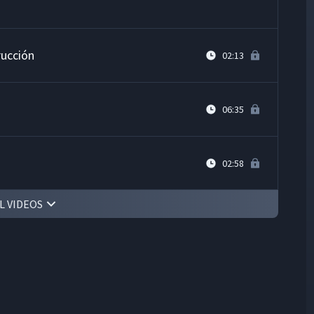
rucción
02:13
06:35
02:58
L VIDEOS
Contra Incendios en la Pizarra (Aula)
12:16
acticar
02:33