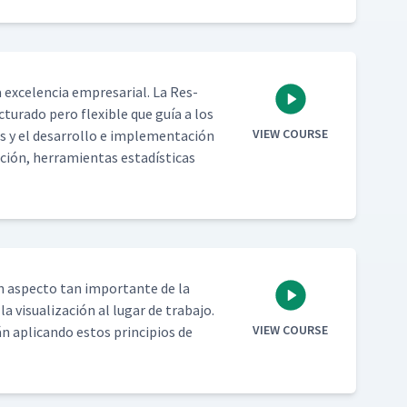
 exce­len­cia empre­sar­i­al. La Res­
tura­do pero flex­i­ble que guía a los
VIEW COURSE
as y el desar­rol­lo e imple­mentación
gación, her­ramien­tas estadís­ti­cas
un aspec­to tan impor­tante de la
visu­al­ización al lugar de tra­ba­jo.
VIEW COURSE
apli­can­do estos prin­ci­p­ios de