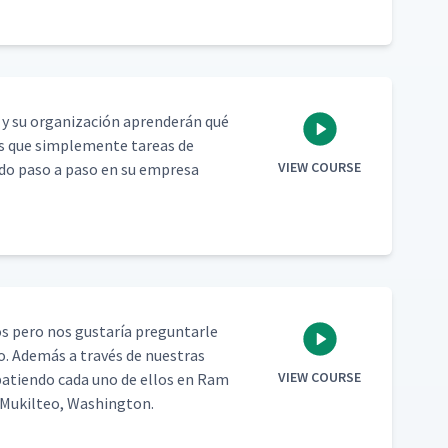
ed y su orga­ni­zación apren­derán qué
ás que sim­ple­mente tar­eas de
VIEW COURSE
­do paso a paso en su empre­sa
os pero nos gus­taría pre­gun­tar­le
lo. Además a través de nues­tras
VIEW COURSE
­bat­ien­do cada uno de ellos en Ram
 Muk­il­teo, Washington.