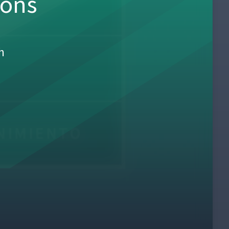
sons
h