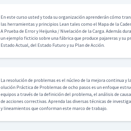
En este cur­so ust­ed y toda su orga­ni­zación apren­derán cómo trans
las her­ramien­tas y prin­ci­p­ios Lean tales como el Mapa de la Cade
A Prue­ba de Error y Hei­jun­ka / Nivelación de la Car­ga. Además d
un ejem­p­lo fic­ti­cio sobre una fábri­ca que pro­duce pajar­eras y su 
Esta­do Actu­al, del Esta­do Futuro y su Plan de Acción.
La res­olu­ción de prob­le­mas es el núcleo de la mejo­ra con­tin­ua y la
olu­ción Prác­ti­ca de Prob­le­mas de ocho pasos es un enfoque estruc­
equipos a través de la defini­ción del prob­le­ma, el análi­sis de caus
de acciones cor­rec­ti­vas. Apren­da las diver­sas téc­ni­cas de inves­ti­
y lin­eamien­tos que con­for­man este mar­co de trabajo.