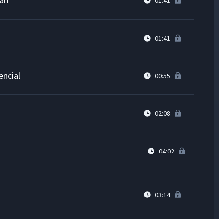
ean
01:41
01:41
encial
00:55
02:08
04:02
03:14