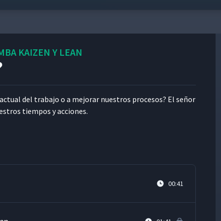
MBA KAIZEN Y LEAN
?
tu­al del tra­ba­jo o a mejo­rar nue­stros pro­ce­sos? El señor
e­stros tiem­pos y acciones.
00:41