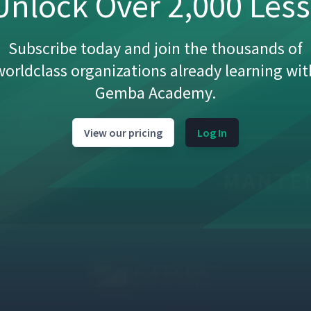
nlock Over 2,000 Les
Subscribe today and join the thousands of
worldclass organizations already learning wit
Gemba Academy.
View our pricing
Log In