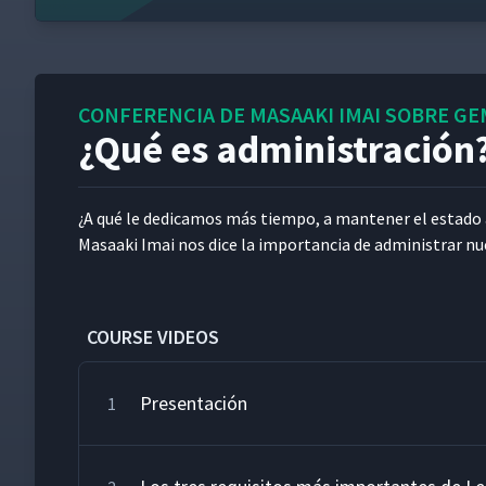
CONFERENCIA DE MASAAKI IMAI SOBRE GE
¿Qué es administración
¿A qué le dedicamos más tiem­po, a man­ten­er el esta­do ac
Masaa­ki Imai nos dice la impor­tan­cia de admin­is­trar nu
COURSE VIDEOS
Presentación
1