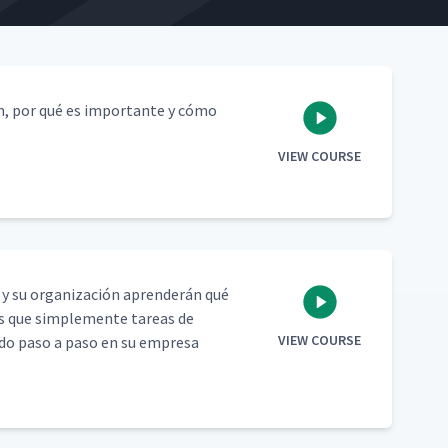
ean, por qué es impor­tante y cómo
VIEW COURSE
ed y su orga­ni­zación apren­derán qué
ás que sim­ple­mente tar­eas de
VIEW COURSE
­do paso a paso en su empre­sa