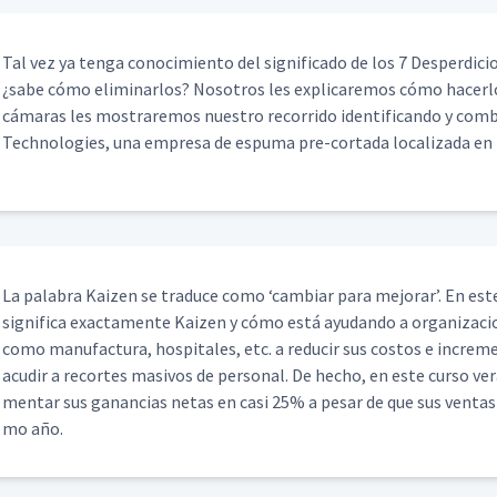
Tal vez ya ten­ga conocimien­to del sig­nifi­ca­do de los 7 Des­perdi­ci
¿sabe cómo elim­i­nar­los? Nosotros les expli­care­mos cómo hac­er­
cámaras les mostraremos nue­stro recor­ri­do iden­ti­f­i­can­do y com
Tech­nolo­gies, una empre­sa de espuma pre-cor­ta­da local­iza­da en
La pal­abra Kaizen se tra­duce como
‘
cam­biar para mejo­rar’. En este
sig­nifi­ca exac­ta­mente Kaizen y cómo está ayu­dan­do a orga­ni­za­c
como man­u­fac­tura, hos­pi­tales, etc. a reducir sus cos­tos e incre­m
acud­ir a recortes masivos de per­son­al. De hecho, en este cur­so 
men­tar sus ganan­cias netas en casi 25% a pesar de que sus ven­ta
mo año.