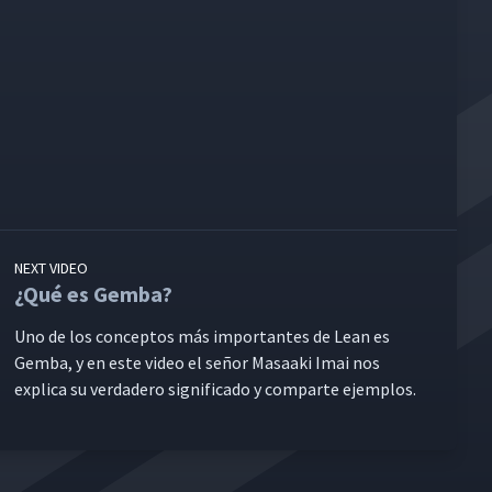
NEXT VIDEO
¿Qué es Gemba?
Uno de los con­cep­tos más impor­tantes de Lean es
Gem­ba, y en este video el señor Masaa­ki Imai nos
expli­ca su ver­dadero sig­nifi­ca­do y com­parte ejemplos.