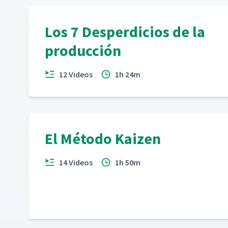
Los 7 Desperdicios de la
producción
12 Videos
1h 24m
El Método Kaizen
14 Videos
1h 50m