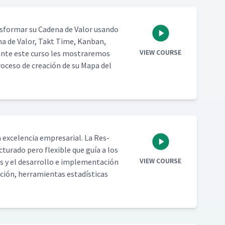
­for­mar su Cade­na de Val­or usan­do
­na de Val­or, Takt Time, Kan­ban,
VIEW COURSE
urante este cur­so les mostraremos
pro­ce­so de creación de su Mapa del
 exce­len­cia empre­sar­i­al. La Res­
tura­do pero flex­i­ble que guía a los
VIEW COURSE
as y el desar­rol­lo e imple­mentación
gación, her­ramien­tas estadís­ti­cas