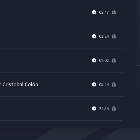
03:47
01:24
02:02
 Cristobal Colón
05:24
24:54