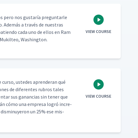
os pero nos gus­taría pre­gun­tar­le
lo. Además a través de nues­tras
VIEW COURSE
­bat­ien­do cada uno de ellos en Ram
 Muk­il­teo, Washington.
 cur­so, ust­edes apren­der­an qué
iones de difer­entes rubros tales
VIEW COURSE
en­tar sus ganan­cias sin ten­er que
verán cómo una empre­sa logró incre­
s dis­min­uyeron un 25% ese mis­