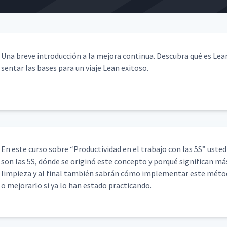
Una breve intro­duc­ción a la mejo­ra con­tin­ua. Des­cubra qué es L
sen­tar las bases para un via­je Lean exitoso.
En este cur­so sobre
“
Pro­duc­tivi­dad en el tra­ba­jo con las 5S” ust­
son las 5S, dónde se orig­inó este con­cep­to y porqué sig­nif­i­can m
limpieza y al final tam­bién sabrán cómo imple­men­tar este méto
o mejo­rar­lo si ya lo han esta­do practicando.