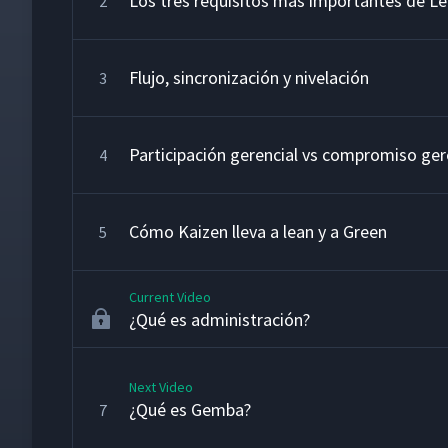
Los tres requisitos más importantes de L
2
Flujo, sincronización y nivelación
3
Participación gerencial vs compromiso ger
4
Cómo Kaizen lleva a lean y a Green
5
Current Video
¿Qué es administración?
Next Video
¿Qué es Gemba?
7