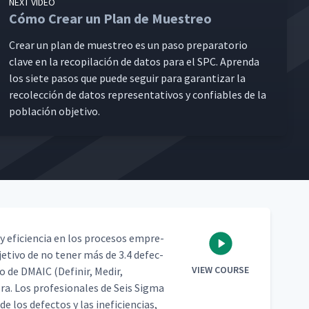
NEXT VIDEO
Cómo Crear un Plan de Muestreo
Crear un plan de muestreo es un paso prepara­to­rio
clave en la recopi­lación de datos para el SPC. Apren­da
los siete pasos que puede seguir para garan­ti­zar la
recolec­ción de datos rep­re­sen­ta­tivos y con­fi­ables de la
población objetivo.
 efi­cien­cia en los pro­ce­sos empre­
je­ti­vo de no ten­er más de 3.4 defec­
VIEW COURSE
 de DMA­IC (Definir, Medir,
ra. Los pro­fe­sion­ales de Seis Sig­ma
e los defec­tos y las ine­fi­cien­cias,