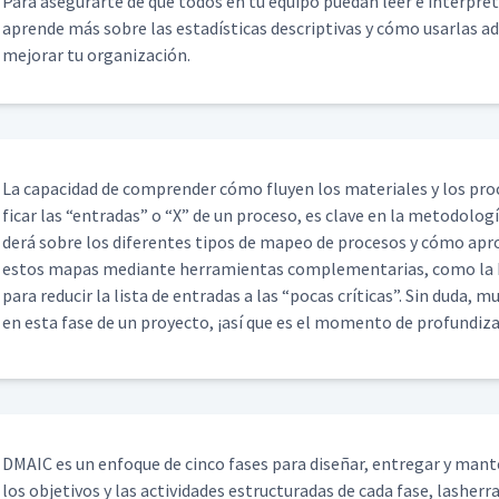
Para ase­gu­rarte de que todos en tu equipo puedan leer e inter­pre­t
aprende más sobre las estadís­ti­cas descrip­ti­vas y cómo usar­las 
mejo­rar tu organización.
La capaci­dad de com­pren­der cómo fluyen los mate­ri­ales y los pro­c
ficar las
“
entradas” o
“
X” de un pro­ce­so, es clave en la metodologí
derá sobre los difer­entes tipos de mapeo de pro­ce­sos y cómo apro
estos mapas medi­ante her­ramien­tas com­ple­men­tarias, como la 
para reducir la lista de entradas a las
“
pocas críti­cas”. Sin duda, 
en esta fase de un proyec­to, ¡así que es el momen­to de profundiza
DMA­IC es un enfoque de cin­co fas­es para dis­eñar, entre­gar y man­t
los obje­tivos y las activi­dades estruc­turadas de cada fase, lash­er