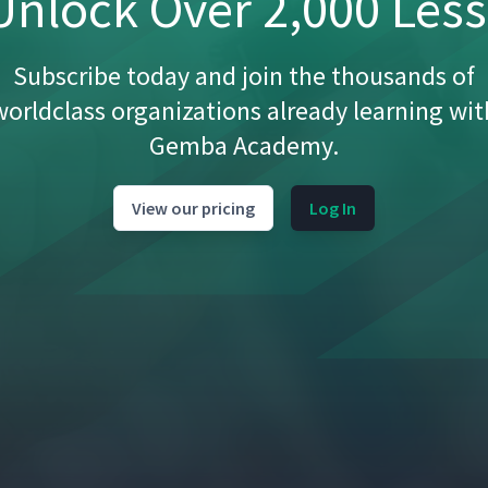
nlock Over 2,000 Les
Subscribe today and join the thousands of
worldclass organizations already learning wit
Gemba Academy.
View our pricing
Log In