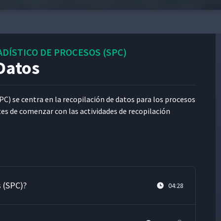
DÍSTICO DE PROCESOS (SPC)
Datos
SPC) se cen­tra en la recopi­lación de datos para los pro­ce­sos
tes de comen­zar con las activi­dades de recopi­lación
s (SPC)?
04:28