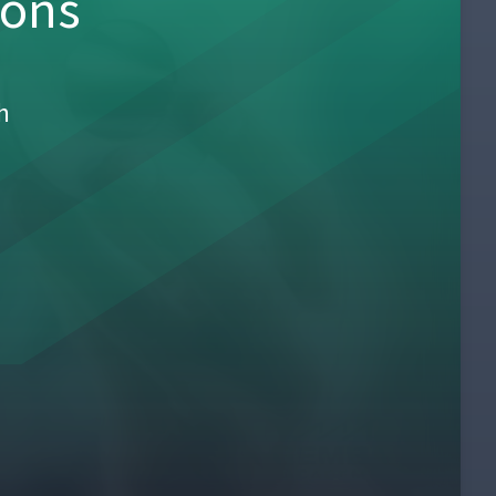
sons
h