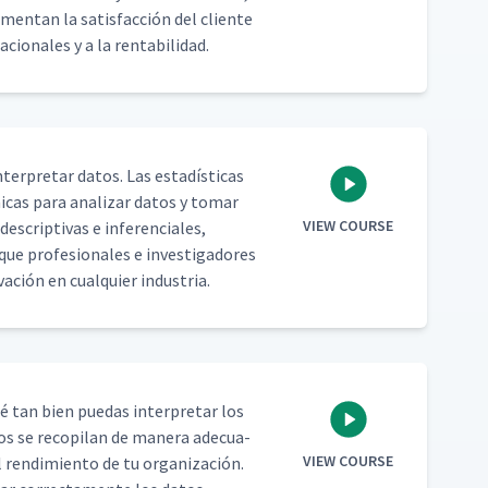
men­tan la sat­is­fac­ción del cliente
za­cionales y a la rentabilidad.
nter­pre­tar datos. Las estadís­ti­cas
ni­cas para analizar datos y tomar
VIEW COURSE
escrip­ti­vas e infer­en­ciales,
 que pro­fe­sion­ales e inves­ti­gadores
vación en cualquier industria.
ué tan bien puedas inter­pre­tar los
tos se recopi­lan de man­era ade­cua­
VIEW COURSE
l rendimien­to de tu orga­ni­zación.