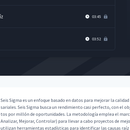
íz
03:45
03:52
Seis Sig­ma es un enfoque basa­do en datos para mejo­rar la cal­i­dad y
sar­i­ales. Seis Sig­ma bus­ca un rendimien­to casi per­fec­to, con el ob
tos por mil­lón de opor­tu­nidades. La metodología emplea el mar­co
Analizar, Mejo­rar, Con­tro­lar) para lle­var a cabo proyec­tos de mejo­
uti­lizan her­ramien­tas estadís­ti­cas para iden­ti­ficar las causas raíz d