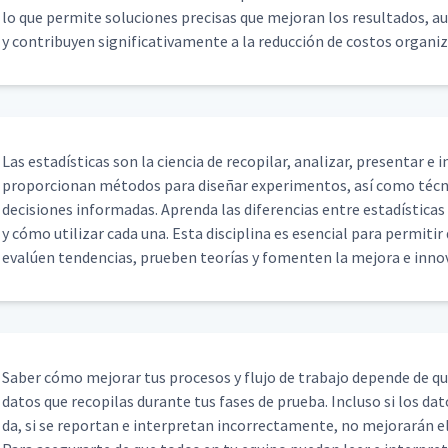
lo que per­mite solu­ciones pre­cisas que mejo­ran los resul­ta­dos, au
y con­tribuyen sig­ni­fica­ti­va­mente a la reduc­ción de cos­tos orga­ni­
Las estadís­ti­cas son la cien­cia de recopi­lar, analizar, pre­sen­tar e i
pro­por­cio­nan méto­dos para dis­eñar exper­i­men­tos, así como téc­
deci­siones infor­madas. Apren­da las difer­en­cias entre estadís­ti­cas d
y cómo uti­lizar cada una. Esta dis­ci­plina es esen­cial para per­mi­tir
evalúen ten­den­cias, prueben teorías y fomenten la mejo­ra e inno­
Saber cómo mejo­rar tus pro­ce­sos y flu­jo de tra­ba­jo depende de q
datos que recopi­las durante tus fas­es de prue­ba. Inclu­so si los da
da, si se repor­tan e inter­pre­tan incor­rec­ta­mente, no mejo­rarán e