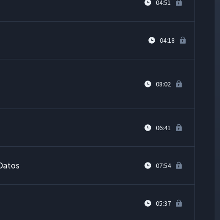
04:51
04:18
08:02
06:41
 Datos
07:54
05:37