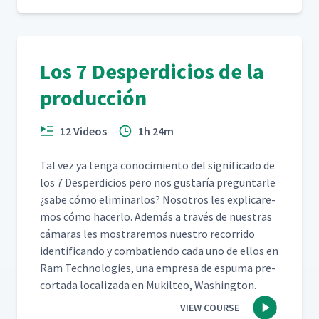
Los 7 Desperdicios de la
producción
12 Videos
1h 24m
Tal vez ya ten­ga conocimien­to del sig­nifi­ca­do de
los 7 Des­perdi­cios pero nos gus­taría pre­gun­tar­le
¿sabe cómo elim­i­nar­los? Nosotros les expli­care­
mos cómo hac­er­lo. Además a través de nues­tras
cámaras les mostraremos nue­stro recor­ri­do
iden­ti­f­i­can­do y com­bat­ien­do cada uno de ellos en
Ram Tech­nolo­gies, una empre­sa de espuma pre-
cor­ta­da local­iza­da en Muk­il­teo, Washington.
VIEW COURSE