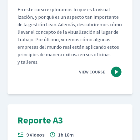
En este cur­so explo­ramos lo que es la visu­al­
ización, y por qué es un aspec­to tan impor­tante
de la gestión Lean. Además, des­cubrire­mos cómo
lle­var el con­cep­to de la visu­al­ización al lugar de
tra­ba­jo. Por últi­mo, ver­e­mos cómo algu­nas
empre­sas del mun­do real están apli­can­do estos
prin­ci­p­ios de man­era exi­tosa en sus ofic­i­nas
y talleres.
VIEW COURSE
Reporte A3
9 Videos
1h 18m