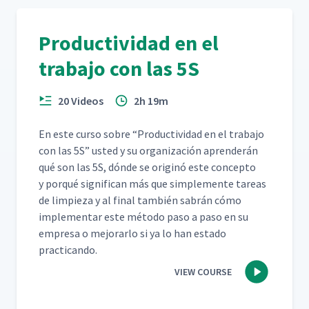
Productividad en el
trabajo con las 5S
20 Videos
2h 19m
En este cur­so sobre
“
Pro­duc­tivi­dad en el tra­ba­jo
con las 5S” ust­ed y su orga­ni­zación apren­derán
qué son las 5S, dónde se orig­inó este con­cep­to
y porqué sig­nif­i­can más que sim­ple­mente tar­eas
de limpieza y al final tam­bién sabrán cómo
imple­men­tar este méto­do paso a paso en su
empre­sa o mejo­rar­lo si ya lo han esta­do
practicando.
VIEW COURSE