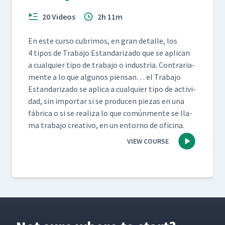
20 Videos
2h 11m
En este cur­so cub­ri­mos, en gran detalle, los
4 tipos de Tra­ba­jo Estandariza­do que se apli­can
a cualquier tipo de tra­ba­jo o indus­tria. Con­trari­a­
mente a lo que algunos pien­san… el Tra­ba­jo
Estandariza­do se apli­ca a cualquier tipo de activi­
dad, sin impor­tar si se pro­ducen piezas en una
fábri­ca o si se real­iza lo que común­mente se lla­
ma tra­ba­jo cre­ati­vo, en un entorno de oficina.
VIEW COURSE