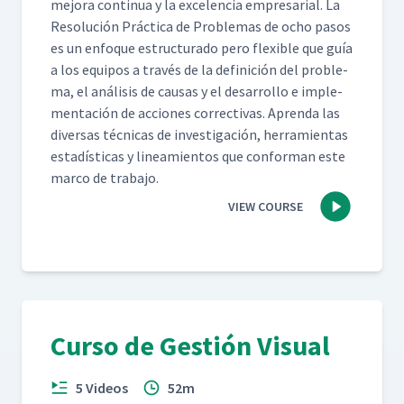
mejo­ra con­tin­ua y la exce­len­cia empre­sar­i­al. La
Res­olu­ción Prác­ti­ca de Prob­le­mas de ocho pasos
es un enfoque estruc­tura­do pero flex­i­ble que guía
a los equipos a través de la defini­ción del prob­le­
ma, el análi­sis de causas y el desar­rol­lo e imple­
mentación de acciones cor­rec­ti­vas. Apren­da las
diver­sas téc­ni­cas de inves­ti­gación, her­ramien­tas
estadís­ti­cas y lin­eamien­tos que con­for­man este
mar­co de trabajo.
VIEW COURSE
Curso de Gestión Visual
5 Videos
52m