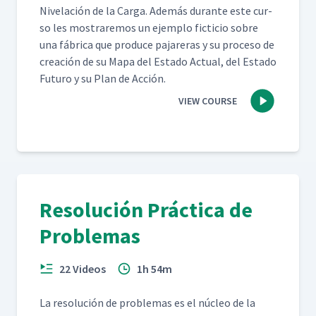
Nivelación de la Car­ga. Además durante este cur­
so les mostraremos un ejem­p­lo fic­ti­cio sobre
una fábri­ca que pro­duce pajar­eras y su pro­ce­so de
creación de su Mapa del Esta­do Actu­al, del Esta­do
Futuro y su Plan de Acción.
VIEW COURSE
Resolución Práctica de
Problemas
22 Videos
1h 54m
La res­olu­ción de prob­le­mas es el núcleo de la