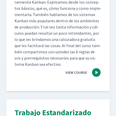
ramien­ta Kan­ban. Expli­camos des­de los con­cep­
tos bási­cos, qué es, cómo fun­ciona y como imple­
men­tar­la. Tam­bién hablam­os de los sis­temas
Kan­ban más pop­u­lares den­tro de los ambi­entes
de pro­duc­ción. Y tal vez tan­ta infor­ma­ción y cál­
cu­los puedan resul­tar un poco intim­i­dantes, por
lo que les brindamos una cal­cu­lado­ra gra­tui­ta
que les facil­i­tará las cosas. Al final del cur­so tam­
bién com­par­ti­mos con ust­edes las 6 reglas de
oro y pre­rreq­ui­si­tos nece­sar­ios para que su sis­
tema Kan­ban sea efectivo.
VIEW COURSE
Trabajo Estandarizado