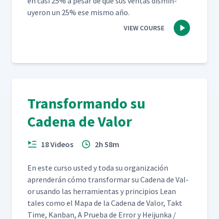
en casi 25% a pesar de que sus ven­tas dis­min­
uyeron un 25% ese mis­mo año.
VIEW COURSE
Transformando su
Cadena de Valor
18 Videos
2h 58m
En este cur­so ust­ed y toda su orga­ni­zación
apren­derán cómo trans­for­mar su Cade­na de Val­
or usan­do las her­ramien­tas y prin­ci­p­ios Lean
tales como el Mapa de la Cade­na de Val­or, Takt
Time, Kan­ban, A Prue­ba de Error y Hei­jun­ka /