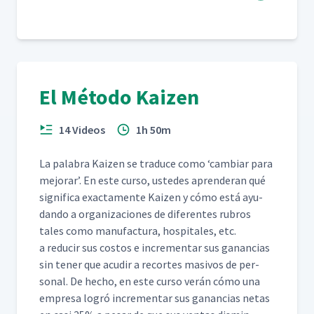
El Método Kaizen
14 Videos
1h 50m
La pal­abra Kaizen se tra­duce como
‘
cam­biar para
mejo­rar’. En este cur­so, ust­edes apren­der­an qué
sig­nifi­ca exac­ta­mente Kaizen y cómo está ayu­
dan­do a orga­ni­za­ciones de difer­entes rubros
tales como man­u­fac­tura, hos­pi­tales, etc.
a reducir sus cos­tos e incre­men­tar sus ganan­cias
sin ten­er que acud­ir a recortes masivos de per­
son­al. De hecho, en este cur­so verán cómo una
empre­sa logró incre­men­tar sus ganan­cias netas