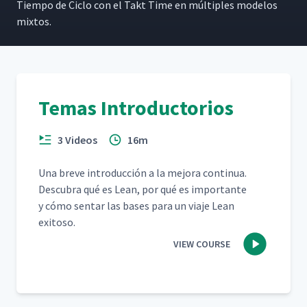
Tiem­po de Ciclo con el Takt Time en múlti­ples mod­e­los
mixtos.
Temas Introductorios
3 Videos
16m
Una breve intro­duc­ción a la mejo­ra con­tin­ua.
Des­cubra qué es Lean, por qué es impor­tante
y cómo sen­tar las bases para un via­je Lean
exitoso.
VIEW COURSE