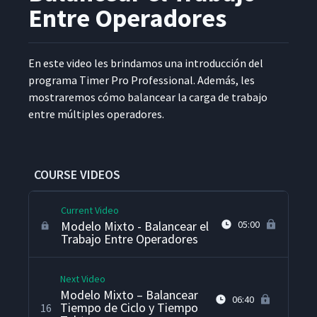
Entre Operadores
Cómo Dibujar un Cerdito
12
09:38
En este video les brindamos una intro­duc­ción del
pro­gra­ma Timer Pro Pro­fes­sion­al. Además, les
Paso a Paso
mostraremos cómo bal­ancear la car­ga de tra­ba­jo
13
13:17
entre múlti­ples operadores.
Introducción a Trabajo
Estandarizado en Modelos
14
04:02
Mixtos
COURSE VIDEOS
Current Video
Modelo Mixto - Balancear el
05:00
Trabajo Entre Operadores
Next Video
Modelo Mixto – Balancear
06:40
Tiempo de Ciclo y Tiempo
16