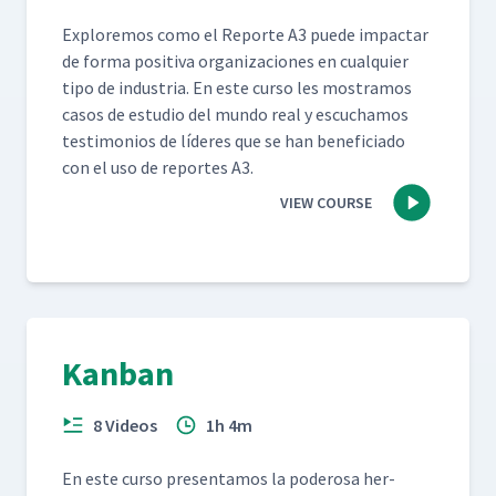
Explore­mos como el Reporte A3 puede impactar
de for­ma pos­i­ti­va orga­ni­za­ciones en cualquier
tipo de indus­tria. En este cur­so les mostramos
casos de estu­dio del mun­do real y escuchamos
tes­ti­mo­nios de líderes que se han ben­e­fi­ci­a­do
con el uso de reportes A3.
VIEW COURSE
Kanban
8 Videos
1h 4m
En este cur­so pre­sen­ta­mos la poderosa her­