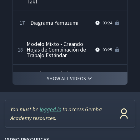
Takt
Diagrama Yamazumi
17
03:24
Modelo Mixto - Creando
Hojas de Combinación de
18
03:25
Trabajo Estándar
Trabajo Estandarizado en
19
04:50
SHOW ALL VIDEOS
Ambientes de Transacciones
Jon Miller habla sobre
20
17:46
Trabajo Estandarizado
You must be
logged in
to access Gemba
Academy resources.
VIDEO RESOURCES