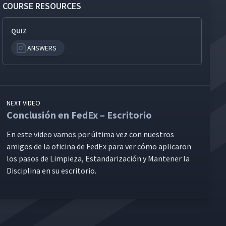
COURSE RESOURCES
QUIZ
ANSWERS
NEXT VIDEO
Conclusión en FedEx – Escritorio
En este video vamos por últi­ma vez con nue­stros
ami­gos de la ofic­i­na de FedEx para ver cómo apli­caron
los pasos de Limpieza, Estandarización y Man­ten­er la
Dis­ci­plina en su escritorio.