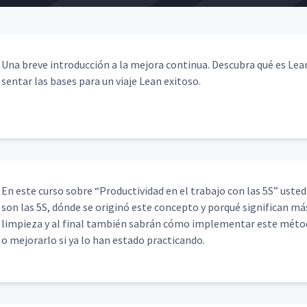
Una breve intro­duc­ción a la mejo­ra con­tin­ua. Des­cubra qué es L
sen­tar las bases para un via­je Lean exitoso.
En este cur­so sobre
“
Pro­duc­tivi­dad en el tra­ba­jo con las 5S” ust­
son las 5S, dónde se orig­inó este con­cep­to y porqué sig­nif­i­can m
limpieza y al final tam­bién sabrán cómo imple­men­tar este méto
o mejo­rar­lo si ya lo han esta­do practicando.