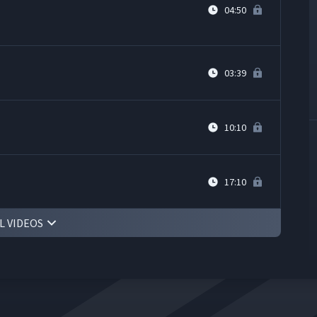
04:50
03:39
10:10
17:10
L VIDEOS
07:05
05:25