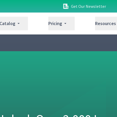
Get Our Newsletter
 Catalog
Pricing
Resources
15:12
io
01:17
n
01:41