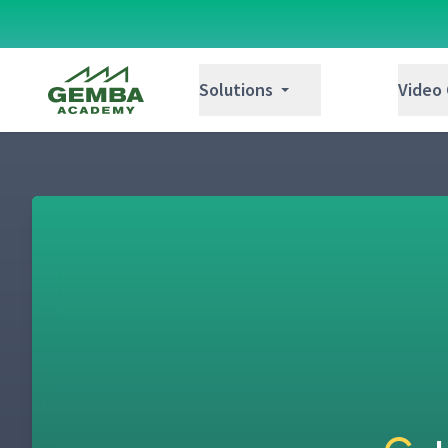
Gemba Academy
Solutions
Video
Revisión General de las 5S
1
¿Por qué aplicar las 5S en FedEx? - Escritor
2
¿Por qué aplicar las 5S en FedEx? - Almacé
3