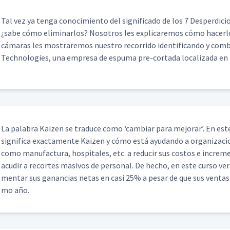
Tal vez ya ten­ga conocimien­to del sig­nifi­ca­do de los 7 Des­perdi­ci
¿sabe cómo elim­i­nar­los? Nosotros les expli­care­mos cómo hac­er­
cámaras les mostraremos nue­stro recor­ri­do iden­ti­f­i­can­do y com
Tech­nolo­gies, una empre­sa de espuma pre-cor­ta­da local­iza­da en
La pal­abra Kaizen se tra­duce como
‘
cam­biar para mejo­rar’. En este
sig­nifi­ca exac­ta­mente Kaizen y cómo está ayu­dan­do a orga­ni­za­c
como man­u­fac­tura, hos­pi­tales, etc. a reducir sus cos­tos e incre­m
acud­ir a recortes masivos de per­son­al. De hecho, en este cur­so 
men­tar sus ganan­cias netas en casi 25% a pesar de que sus ven­ta
mo año.