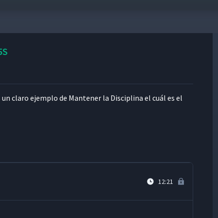
04:18
5S
00:45
n claro ejem­p­lo de Man­ten­er la Dis­ci­plina el cuál es el
08:32
10:14
12:21