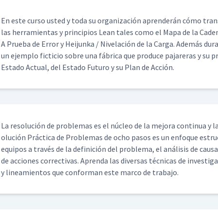
En este cur­so ust­ed y toda su orga­ni­zación apren­derán cómo trans
las her­ramien­tas y prin­ci­p­ios Lean tales como el Mapa de la Cade
A Prue­ba de Error y Hei­jun­ka / Nivelación de la Car­ga. Además d
un ejem­p­lo fic­ti­cio sobre una fábri­ca que pro­duce pajar­eras y su 
Esta­do Actu­al, del Esta­do Futuro y su Plan de Acción.
La res­olu­ción de prob­le­mas es el núcleo de la mejo­ra con­tin­ua y la
olu­ción Prác­ti­ca de Prob­le­mas de ocho pasos es un enfoque estruc­
equipos a través de la defini­ción del prob­le­ma, el análi­sis de caus
de acciones cor­rec­ti­vas. Apren­da las diver­sas téc­ni­cas de inves­ti­
y lin­eamien­tos que con­for­man este mar­co de trabajo.