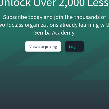
nlock Over 2,000 Les
cepto Lean
04:46
Subscribe today and join the thousands of
worldclass organizations already learning wit
Gemba Academy.
05:31
View our pricing
Log In
09:22
orio
05:55
cén
03:39
16:02