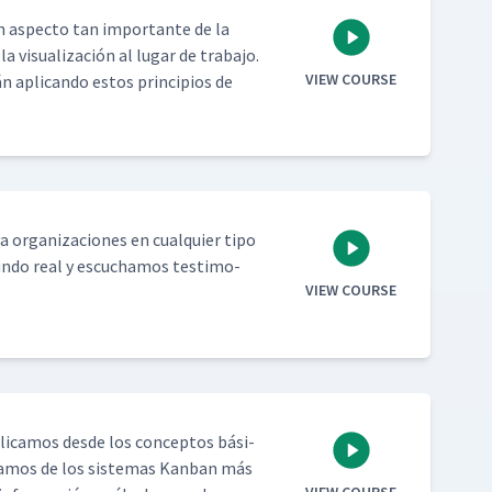
un aspec­to tan impor­tante de la
visu­al­ización al lugar de tra­ba­jo.
VIEW COURSE
apli­can­do estos prin­ci­p­ios de
 orga­ni­za­ciones en cualquier tipo
un­do real y escuchamos tes­ti­mo­
VIEW COURSE
i­camos des­de los con­cep­tos bási­
lam­os de los sis­temas Kan­ban más