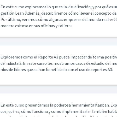
En este cur­so explo­ramos lo que es la visu­al­ización, y por qué es 
gestión Lean. Además, des­cubrire­mos cómo lle­var el con­cep­to de la 
Por últi­mo, ver­e­mos cómo algu­nas empre­sas del mun­do real están 
man­era exi­tosa en sus ofic­i­nas y talleres.
Explore­mos como el Reporte A3 puede impactar de for­ma pos­i­ti­va
de indus­tria. En este cur­so les mostramos casos de estu­dio del m
nios de líderes que se han ben­e­fi­ci­a­do con el uso de reportes A3.
En este cur­so pre­sen­ta­mos la poderosa her­ramien­ta Kan­ban. Expl
cos, qué es, cómo fun­ciona y como imple­men­tar­la. Tam­bién hab