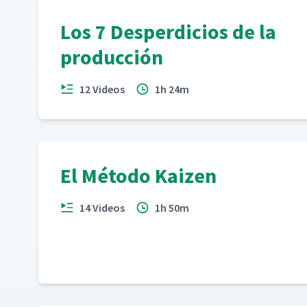
Los 7 Desperdicios de la
producción
12 Videos
1h 24m
El Método Kaizen
14 Videos
1h 50m