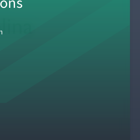
sons
h