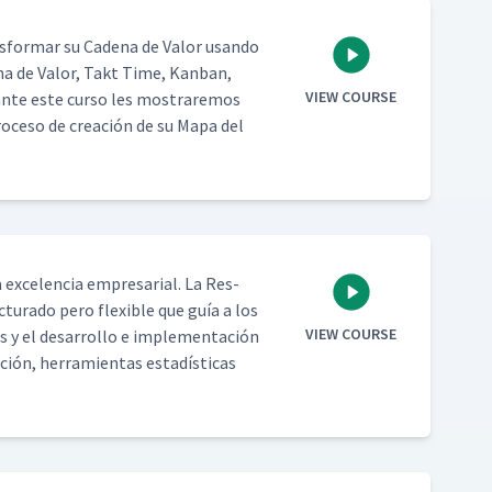
­for­mar su Cade­na de Val­or usan­do
­na de Val­or, Takt Time, Kan­ban,
VIEW COURSE
urante este cur­so les mostraremos
pro­ce­so de creación de su Mapa del
 exce­len­cia empre­sar­i­al. La Res­
tura­do pero flex­i­ble que guía a los
VIEW COURSE
as y el desar­rol­lo e imple­mentación
gación, her­ramien­tas estadís­ti­cas