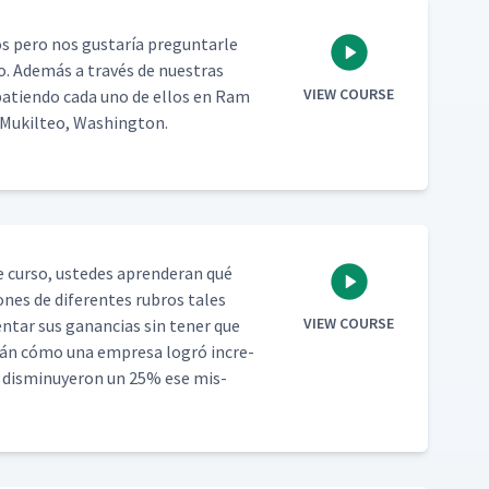
os pero nos gus­taría pre­gun­tar­le
lo. Además a través de nues­tras
VIEW COURSE
­bat­ien­do cada uno de ellos en Ram
 Muk­il­teo, Washington.
 cur­so, ust­edes apren­der­an qué
iones de difer­entes rubros tales
VIEW COURSE
en­tar sus ganan­cias sin ten­er que
verán cómo una empre­sa logró incre­
s dis­min­uyeron un 25% ese mis­