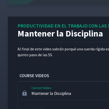
FedEx: Ordenar - Escritorio
10
PRODUCTIVIDAD EN EL TRABAJO CON LAS 
Mantener la Disciplina
FedEx: Ordenar – Almacén
11
Al final de este video sabrán porqué una cuer­da rígi­da es u
Limpieza
12
quin­to paso de las 5S.
Estandarización
13
COURSE VIDEOS
Current Video
Mantener la Disciplina