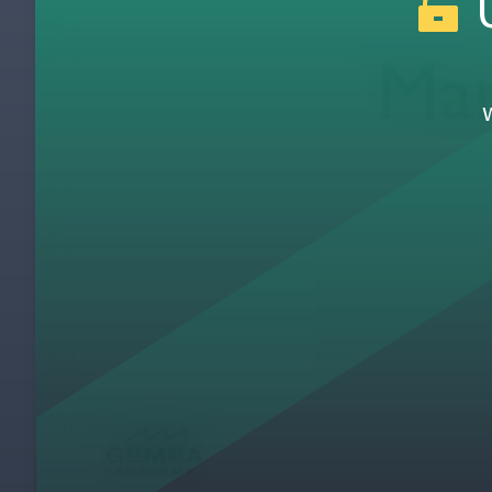
U
Cómo abordar las 5S y cualquier otro con
4
Clasificar
5
Colocación de Etiquetas Rojas
6
FedEx: Clasificar y Etiquetas Rojas - Escrit
7
FedEx: Clasificar y Etiquetas Rojas - Alma
8
Ordenar
9