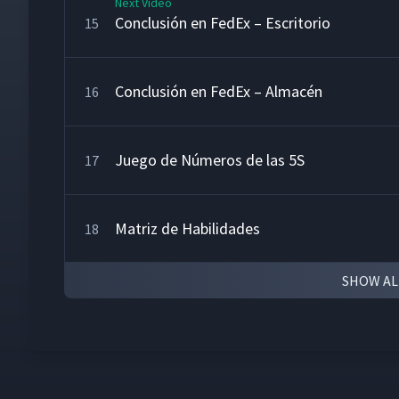
Next Video
Conclusión en FedEx – Escritorio
15
Conclusión en FedEx – Almacén
16
Juego de Números de las 5S
17
Matriz de Habilidades
18
SHOW AL
La Fábrica de Letras
19
Guía de Acción de las 5S
20