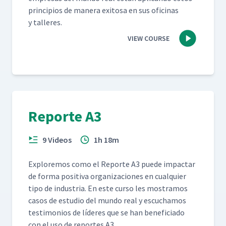
prin­ci­p­ios de man­era exi­tosa en sus ofic­i­nas
y talleres.
VIEW COURSE
Reporte A3
9 Videos
1h 18m
Explore­mos como el Reporte A3 puede impactar
de for­ma pos­i­ti­va orga­ni­za­ciones en cualquier
tipo de indus­tria. En este cur­so les mostramos
casos de estu­dio del mun­do real y escuchamos
tes­ti­mo­nios de líderes que se han ben­e­fi­ci­a­do
con el uso de reportes A3.