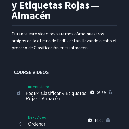
y Etiquetas Rojas —
4
04:46
cualquier otro concepto Lean
Almacén
Clasificar
5
05:31
Durante este video revis­are­mos cómo nue­stros
ami­gos de la ofic­i­na de FedEx están lle­van­do a cabo el
Colocación de Etiquetas
6
09:22
pro­ce­so de Clasi­fi­cación en su almacén.
Rojas
FedEx: Clasificar y Etiquetas
7
05:55
Rojas - Escritorio
COURSE VIDEOS
Current Video
FedEx: Clasificar y Etiquetas
03:39
Rojas - Almacén
Next Video
16:02
Ordenar
9