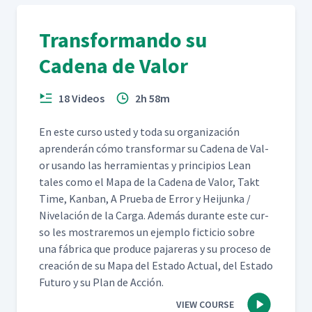
Transformando su
Cadena de Valor
18 Videos
2h 58m
En este cur­so ust­ed y toda su orga­ni­zación
apren­derán cómo trans­for­mar su Cade­na de Val­
or usan­do las her­ramien­tas y prin­ci­p­ios Lean
tales como el Mapa de la Cade­na de Val­or, Takt
Time, Kan­ban, A Prue­ba de Error y Hei­jun­ka /
Nivelación de la Car­ga. Además durante este cur­
so les mostraremos un ejem­p­lo fic­ti­cio sobre
una fábri­ca que pro­duce pajar­eras y su pro­ce­so de
creación de su Mapa del Esta­do Actu­al, del Esta­do
Futuro y su Plan de Acción.
VIEW COURSE