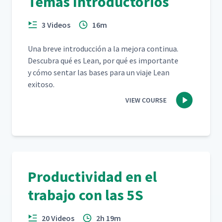
Temas Introductorios
3 Videos
16m
Una breve intro­duc­ción a la mejo­ra con­tin­ua.
Des­cubra qué es Lean, por qué es impor­tante
y cómo sen­tar las bases para un via­je Lean
exitoso.
VIEW COURSE
Productividad en el
trabajo con las 5S
20 Videos
2h 19m