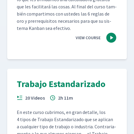
que les facil­i­tará las cosas. Al final del cur­so tam­
bién com­par­ti­mos con ust­edes las 6 reglas de
oro y pre­rreq­ui­si­tos nece­sar­ios para que su sis­
tema Kan­ban sea efectivo.
VIEW COURSE
Trabajo Estandarizado
20 Videos
2h 11m
En este cur­so cub­ri­mos, en gran detalle, los
4 tipos de Tra­ba­jo Estandariza­do que se apli­can
a cualquier tipo de tra­ba­jo o indus­tria. Con­trari­a­
mente a lo que algunos pien­san… el Tra­ba­jo