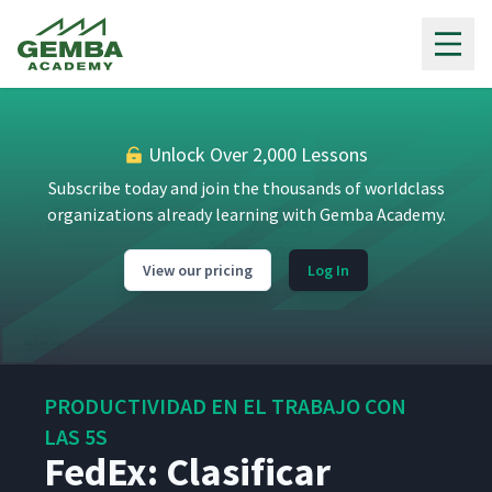
Gemba Academy
Unlock Over 2,000 Lessons
Subscribe today and join the thousands of worldclass
organizations already learning with Gemba Academy.
Revisión General de las 5S
1
15:12
View our pricing
Log In
¿Por qué aplicar las 5S en
2
01:17
FedEx? - Escritorio
¿Por qué aplicar las 5S en
PRODUCTIVIDAD EN EL TRABAJO CON
3
01:41
FedEx? - Almacén
LAS 5S
FedEx: Clasificar
Cómo abordar las 5S y