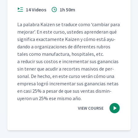
14 Videos
1h 50m
La pal­abra Kaizen se tra­duce como
‘
cam­biar para
mejo­rar’. En este cur­so, ust­edes apren­der­an qué
sig­nifi­ca exac­ta­mente Kaizen y cómo está ayu­
dan­do a orga­ni­za­ciones de difer­entes rubros
tales como man­u­fac­tura, hos­pi­tales, etc.
a reducir sus cos­tos e incre­men­tar sus ganan­cias
sin ten­er que acud­ir a recortes masivos de per­
son­al. De hecho, en este cur­so verán cómo una
empre­sa logró incre­men­tar sus ganan­cias netas
en casi 25% a pesar de que sus ven­tas dis­min­
uyeron un 25% ese mis­mo año.
VIEW COURSE