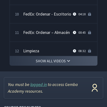
FedEx: Ordenar - Escritorio
10
04:18
FedEx: Ordenar – Almacén
11
00:45
Limpieza
12
08:32
SHOW ALL VIDEOS
Estandarización
13
10:14
You must be
logged in
to access Gemba
Mantener la Disciplina
14
12:21
Academy resources.
Conclusión en FedEx –
15
04:50