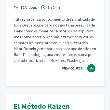
12 Videos
1h 24m
Tal vez ya ten­ga conocimien­to del sig­nifi­ca­do de
los 7 Des­perdi­cios pero nos gus­taría pre­gun­tar­le
¿sabe cómo elim­i­nar­los? Nosotros les expli­care­
mos cómo hac­er­lo. Además a través de nues­tras
cámaras les mostraremos nue­stro recor­ri­do
iden­ti­f­i­can­do y com­bat­ien­do cada uno de ellos en
Ram Tech­nolo­gies, una empre­sa de espuma pre-
cor­ta­da local­iza­da en Muk­il­teo, Washington.
VIEW COURSE
El Método Kaizen