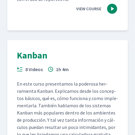
VIEW COURSE
Kanban
8 Videos
1h 4m
En este cur­so pre­sen­ta­mos la poderosa her­
ramien­ta Kan­ban. Expli­camos des­de los con­cep­
tos bási­cos, qué es, cómo fun­ciona y como imple­
men­tar­la. Tam­bién hablam­os de los sis­temas
Kan­ban más pop­u­lares den­tro de los ambi­entes
de pro­duc­ción. Y tal vez tan­ta infor­ma­ción y cál­
cu­los puedan resul­tar un poco intim­i­dantes, por
lo que les brindamos una cal­cu­lado­ra gra­tui­ta