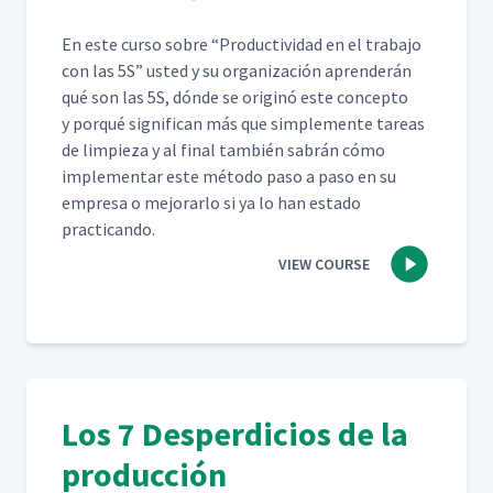
En este cur­so sobre
“
Pro­duc­tivi­dad en el tra­ba­jo
con las 5S” ust­ed y su orga­ni­zación apren­derán
qué son las 5S, dónde se orig­inó este con­cep­to
y porqué sig­nif­i­can más que sim­ple­mente tar­eas
de limpieza y al final tam­bién sabrán cómo
imple­men­tar este méto­do paso a paso en su
empre­sa o mejo­rar­lo si ya lo han esta­do
practicando.
VIEW COURSE
Los 7 Desperdicios de la
producción