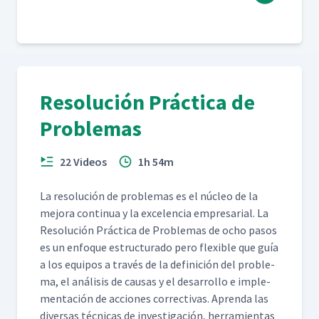
Resolución Práctica de
Problemas
22 Videos
1h 54m
La res­olu­ción de prob­le­mas es el núcleo de la
mejo­ra con­tin­ua y la exce­len­cia empre­sar­i­al. La
Res­olu­ción Prác­ti­ca de Prob­le­mas de ocho pasos
es un enfoque estruc­tura­do pero flex­i­ble que guía
a los equipos a través de la defini­ción del prob­le­
ma, el análi­sis de causas y el desar­rol­lo e imple­
mentación de acciones cor­rec­ti­vas. Apren­da las
diver­sas téc­ni­cas de inves­ti­gación, her­ramien­tas