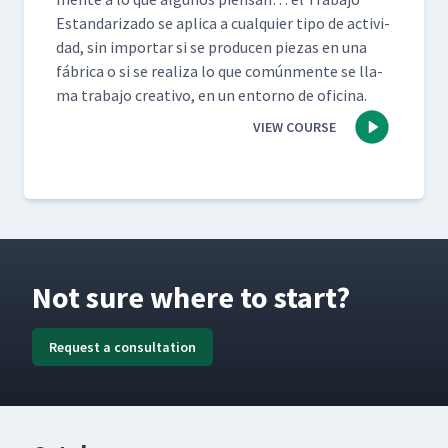
Estandariza­do se apli­ca a cualquier tipo de activi­
dad, sin impor­tar si se pro­ducen piezas en una
fábri­ca o si se real­iza lo que común­mente se lla­
ma tra­ba­jo cre­ati­vo, en un entorno de oficina.
VIEW COURSE
Not sure where to start?
Request a consultation