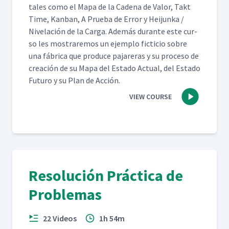
tales como el Mapa de la Cade­na de Val­or, Takt
Time, Kan­ban, A Prue­ba de Error y Hei­jun­ka /
Nivelación de la Car­ga. Además durante este cur­
so les mostraremos un ejem­p­lo fic­ti­cio sobre
una fábri­ca que pro­duce pajar­eras y su pro­ce­so de
creación de su Mapa del Esta­do Actu­al, del Esta­do
Futuro y su Plan de Acción.
VIEW COURSE
Resolución Práctica de
Problemas
22 Videos
1h 54m