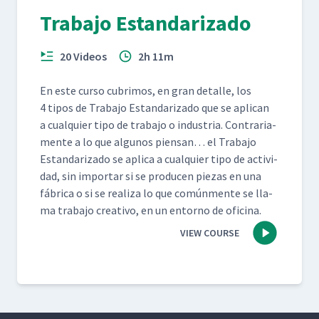
Trabajo Estandarizado
20 Videos
2h 11m
En este cur­so cub­ri­mos, en gran detalle, los
4 tipos de Tra­ba­jo Estandariza­do que se apli­can
a cualquier tipo de tra­ba­jo o indus­tria. Con­trari­a­
mente a lo que algunos pien­san… el Tra­ba­jo
Estandariza­do se apli­ca a cualquier tipo de activi­
dad, sin impor­tar si se pro­ducen piezas en una
fábri­ca o si se real­iza lo que común­mente se lla­
ma tra­ba­jo cre­ati­vo, en un entorno de oficina.
VIEW COURSE