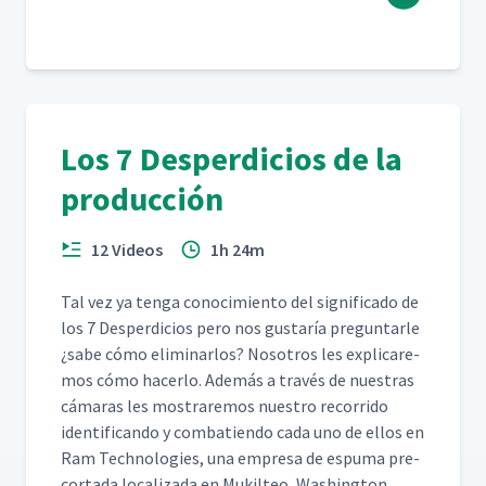
Los 7 Desperdicios de la
producción
12 Videos
1h 24m
Tal vez ya ten­ga conocimien­to del sig­nifi­ca­do de
los 7 Des­perdi­cios pero nos gus­taría pre­gun­tar­le
¿sabe cómo elim­i­nar­los? Nosotros les expli­care­
mos cómo hac­er­lo. Además a través de nues­tras
cámaras les mostraremos nue­stro recor­ri­do
iden­ti­f­i­can­do y com­bat­ien­do cada uno de ellos en
Ram Tech­nolo­gies, una empre­sa de espuma pre-
cor­ta­da local­iza­da en Muk­il­teo, Washington.