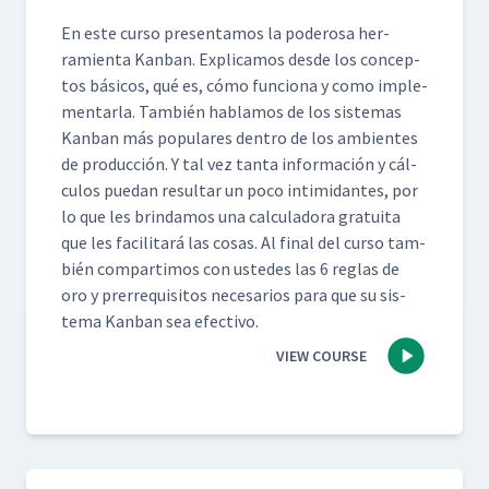
En este cur­so pre­sen­ta­mos la poderosa her­
ramien­ta Kan­ban. Expli­camos des­de los con­cep­
tos bási­cos, qué es, cómo fun­ciona y como imple­
men­tar­la. Tam­bién hablam­os de los sis­temas
Kan­ban más pop­u­lares den­tro de los ambi­entes
de pro­duc­ción. Y tal vez tan­ta infor­ma­ción y cál­
cu­los puedan resul­tar un poco intim­i­dantes, por
lo que les brindamos una cal­cu­lado­ra gra­tui­ta
que les facil­i­tará las cosas. Al final del cur­so tam­
bién com­par­ti­mos con ust­edes las 6 reglas de
oro y pre­rreq­ui­si­tos nece­sar­ios para que su sis­
tema Kan­ban sea efectivo.
VIEW COURSE