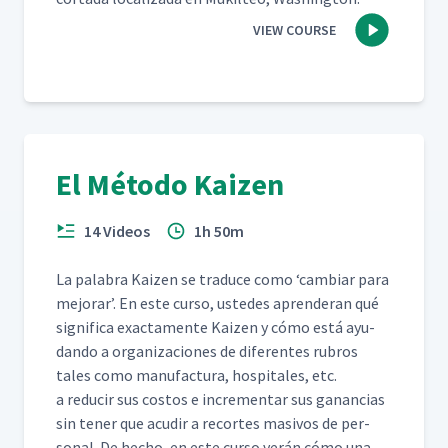
VIEW COURSE
El Método Kaizen
14 Videos
1h 50m
La pal­abra Kaizen se tra­duce como
‘
cam­biar para
mejo­rar’. En este cur­so, ust­edes apren­der­an qué
sig­nifi­ca exac­ta­mente Kaizen y cómo está ayu­
dan­do a orga­ni­za­ciones de difer­entes rubros
tales como man­u­fac­tura, hos­pi­tales, etc.
a reducir sus cos­tos e incre­men­tar sus ganan­cias
sin ten­er que acud­ir a recortes masivos de per­
son­al. De hecho, en este cur­so verán cómo una