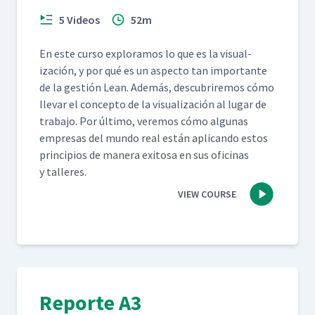
5 Videos
52m
En este cur­so explo­ramos lo que es la visu­al­
ización, y por qué es un aspec­to tan impor­tante
de la gestión Lean. Además, des­cubrire­mos cómo
lle­var el con­cep­to de la visu­al­ización al lugar de
tra­ba­jo. Por últi­mo, ver­e­mos cómo algu­nas
empre­sas del mun­do real están apli­can­do estos
prin­ci­p­ios de man­era exi­tosa en sus ofic­i­nas
y talleres.
VIEW COURSE
Reporte A3