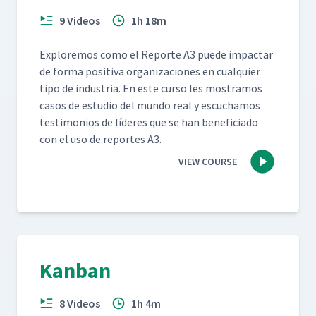
9 Videos
1h 18m
Explore­mos como el Reporte A3 puede impactar
de for­ma pos­i­ti­va orga­ni­za­ciones en cualquier
tipo de indus­tria. En este cur­so les mostramos
casos de estu­dio del mun­do real y escuchamos
tes­ti­mo­nios de líderes que se han ben­e­fi­ci­a­do
con el uso de reportes A3.
VIEW COURSE
Kanban
8 Videos
1h 4m