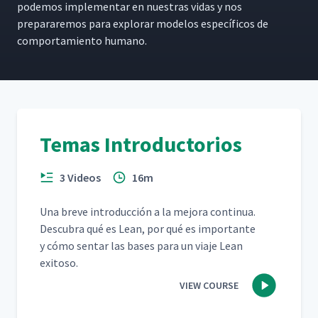
podemos imple­men­tar en nues­tras vidas y nos
prepararemos para explo­rar mod­e­los especí­fi­cos de
com­por­tamien­to humano.
Temas Introductorios
3 Videos
16m
Una breve intro­duc­ción a la mejo­ra con­tin­ua.
Des­cubra qué es Lean, por qué es impor­tante
y cómo sen­tar las bases para un via­je Lean
exitoso.
VIEW COURSE