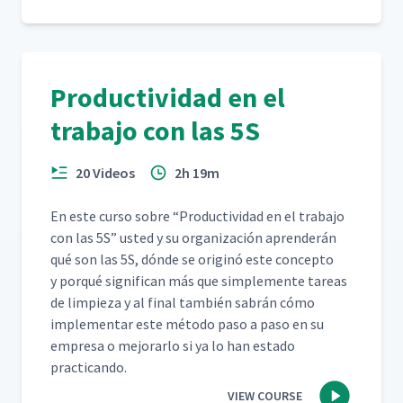
Productividad en el
trabajo con las 5S
20 Videos
2h 19m
En este cur­so sobre
“
Pro­duc­tivi­dad en el tra­ba­jo
con las 5S” ust­ed y su orga­ni­zación apren­derán
qué son las 5S, dónde se orig­inó este con­cep­to
y porqué sig­nif­i­can más que sim­ple­mente tar­eas
de limpieza y al final tam­bién sabrán cómo
imple­men­tar este méto­do paso a paso en su
empre­sa o mejo­rar­lo si ya lo han esta­do
practicando.
VIEW COURSE