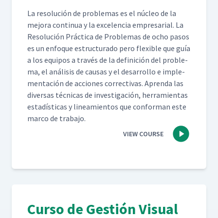
La res­olu­ción de prob­le­mas es el núcleo de la
mejo­ra con­tin­ua y la exce­len­cia empre­sar­i­al. La
Res­olu­ción Prác­ti­ca de Prob­le­mas de ocho pasos
es un enfoque estruc­tura­do pero flex­i­ble que guía
a los equipos a través de la defini­ción del prob­le­
ma, el análi­sis de causas y el desar­rol­lo e imple­
mentación de acciones cor­rec­ti­vas. Apren­da las
diver­sas téc­ni­cas de inves­ti­gación, her­ramien­tas
estadís­ti­cas y lin­eamien­tos que con­for­man este
mar­co de trabajo.
VIEW COURSE
Curso de Gestión Visual