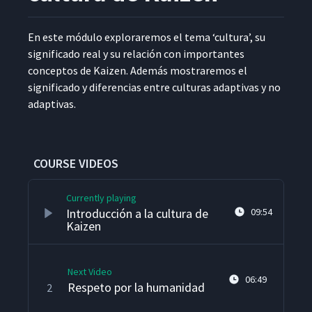
En este módu­lo explo­raremos el tema
‘
cul­tura’, su
sig­nifi­ca­do real y su relación con impor­tantes
con­cep­tos de Kaizen. Además mostraremos el
sig­nifi­ca­do y difer­en­cias entre cul­turas adap­ti­vas y no
adaptivas.
COURSE VIDEOS
Currently playing
Introducción a la cultura de
09:54
Kaizen
Next Video
06:49
Respeto por la humanidad
2