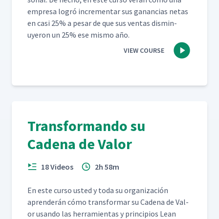
empre­sa logró incre­men­tar sus ganan­cias netas
en casi 25% a pesar de que sus ven­tas dis­min­
uyeron un 25% ese mis­mo año.
VIEW COURSE
Transformando su
Cadena de Valor
18 Videos
2h 58m
En este cur­so ust­ed y toda su orga­ni­zación
apren­derán cómo trans­for­mar su Cade­na de Val­
or usan­do las her­ramien­tas y prin­ci­p­ios Lean