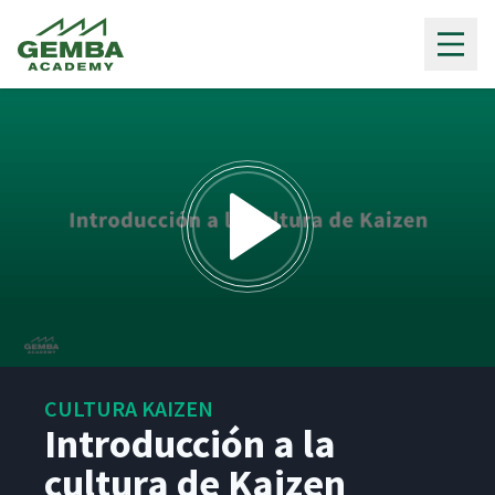
Gemba Academy
0
seconds
CULTURA KAIZEN
of
9
Introducción a la
minutes,
53
cultura de Kaizen
seconds