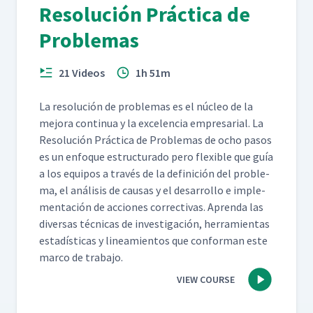
Resolución Práctica de
Problemas
21 Videos
1h 51m
La res­olu­ción de prob­le­mas es el núcleo de la
mejo­ra con­tin­ua y la exce­len­cia empre­sar­i­al. La
Res­olu­ción Prác­ti­ca de Prob­le­mas de ocho pasos
es un enfoque estruc­tura­do pero flex­i­ble que guía
a los equipos a través de la defini­ción del prob­le­
ma, el análi­sis de causas y el desar­rol­lo e imple­
mentación de acciones cor­rec­ti­vas. Apren­da las
diver­sas téc­ni­cas de inves­ti­gación, her­ramien­tas
estadís­ti­cas y lin­eamien­tos que con­for­man este
mar­co de trabajo.
VIEW COURSE