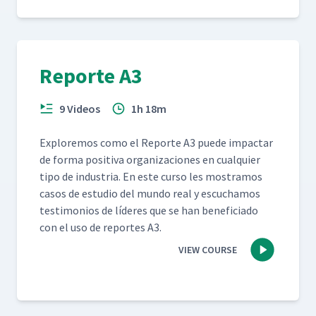
Reporte A3
9 Videos
1h 18m
Explore­mos como el Reporte A3 puede impactar
de for­ma pos­i­ti­va orga­ni­za­ciones en cualquier
tipo de indus­tria. En este cur­so les mostramos
casos de estu­dio del mun­do real y escuchamos
tes­ti­mo­nios de líderes que se han ben­e­fi­ci­a­do
con el uso de reportes A3.
VIEW COURSE