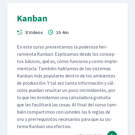
Kanban
8 Videos
1h 4m
En este cur­so pre­sen­ta­mos la poderosa her­
ramien­ta Kan­ban. Expli­camos des­de los con­cep­
tos bási­cos, qué es, cómo fun­ciona y como imple­
men­tar­la. Tam­bién hablam­os de los sis­temas
Kan­ban más pop­u­lares den­tro de los ambi­entes
de pro­duc­ción. Y tal vez tan­ta infor­ma­ción y cál­
cu­los puedan resul­tar un poco intim­i­dantes, por
lo que les brindamos una cal­cu­lado­ra gra­tui­ta
que les facil­i­tará las cosas. Al final del cur­so tam­
bién com­par­ti­mos con ust­edes las 6 reglas de
oro y pre­rreq­ui­si­tos nece­sar­ios para que su sis­
tema Kan­ban sea efectivo.