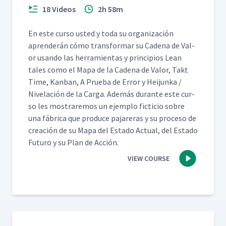
18 Videos
2h 58m
En este cur­so ust­ed y toda su orga­ni­zación
apren­derán cómo trans­for­mar su Cade­na de Val­
or usan­do las her­ramien­tas y prin­ci­p­ios Lean
tales como el Mapa de la Cade­na de Val­or, Takt
Time, Kan­ban, A Prue­ba de Error y Hei­jun­ka /
Nivelación de la Car­ga. Además durante este cur­
so les mostraremos un ejem­p­lo fic­ti­cio sobre
una fábri­ca que pro­duce pajar­eras y su pro­ce­so de
creación de su Mapa del Esta­do Actu­al, del Esta­do
Futuro y su Plan de Acción.
VIEW COURSE