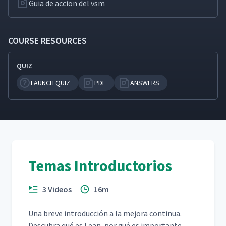
Guia de accion del vsm
COURSE RESOURCES
QUIZ
LAUNCH QUIZ
PDF
ANSWERS
Temas Introductorios
3 Videos
16m
Una breve intro­duc­ción a la mejo­ra con­tin­ua.
Des­cubra qué es Lean, por qué es impor­tante