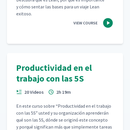
y cómo sen­tar las bases para un via­je Lean
exitoso.
VIEW COURSE
Productividad en el
trabajo con las 5S
20 Videos
2h 19m
En este cur­so sobre
“
Pro­duc­tivi­dad en el tra­ba­jo
con las 5S” ust­ed y su orga­ni­zación apren­derán
qué son las 5S, dónde se orig­inó este con­cep­to
y porqué sig­nif­i­can más que sim­ple­mente tar­eas