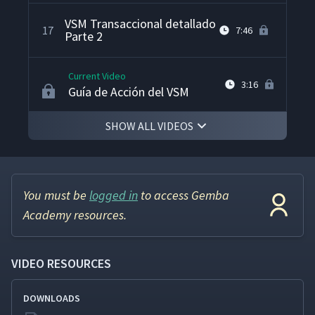
VSM Transaccional detallado
17
7:46
Parte 2
Current Video
3:16
Guía de Acción del VSM
SHOW ALL VIDEOS
You must be
logged in
to access Gemba
Academy resources.
VIDEO RESOURCES
DOWNLOADS