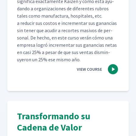
sig­nifi­ca exac­ta­mente Kaizen y cómo está ayu­
dan­do a orga­ni­za­ciones de difer­entes rubros
tales como man­u­fac­tura, hos­pi­tales, etc.
a reducir sus cos­tos e incre­men­tar sus ganan­cias
sin ten­er que acud­ir a recortes masivos de per­
son­al. De hecho, en este cur­so verán cómo una
empre­sa logró incre­men­tar sus ganan­cias netas
en casi 25% a pesar de que sus ven­tas dis­min­
uyeron un 25% ese mis­mo año.
VIEW COURSE
Transformando su
Cadena de Valor