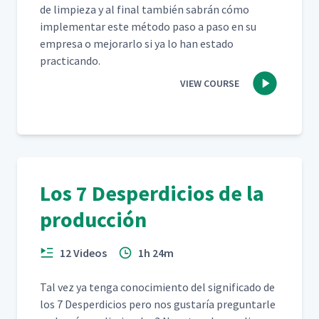
de limpieza y al final tam­bién sabrán cómo
imple­men­tar este méto­do paso a paso en su
empre­sa o mejo­rar­lo si ya lo han esta­do
practicando.
VIEW COURSE
Los 7 Desperdicios de la
producción
12 Videos
1h 24m
Tal vez ya ten­ga conocimien­to del sig­nifi­ca­do de
los 7 Des­perdi­cios pero nos gus­taría pre­gun­tar­le