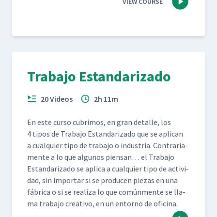
VIEW COURSE
Trabajo Estandarizado
20 Videos
2h 11m
En este cur­so cub­ri­mos, en gran detalle, los
4 tipos de Tra­ba­jo Estandariza­do que se apli­can
a cualquier tipo de tra­ba­jo o indus­tria. Con­trari­a­
mente a lo que algunos pien­san… el Tra­ba­jo
Estandariza­do se apli­ca a cualquier tipo de activi­
dad, sin impor­tar si se pro­ducen piezas en una
fábri­ca o si se real­iza lo que común­mente se lla­
ma tra­ba­jo cre­ati­vo, en un entorno de oficina.