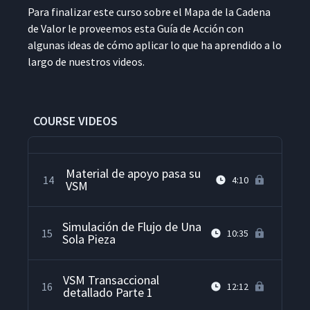
Para finalizar este cur­so sobre el Mapa de la Cade­na
Estado Futuro Parte 1
11
11:50
de Val­or le proveemos esta Guía de Acción con
algu­nas ideas de cómo aplicar lo que ha apren­di­do a lo
largo de nue­stros videos.
Estado Futuro Parte 2
12
10:38
VSM Transaccional o de
COURSE VIDEOS
13
17:22
Oficinas
Material de apoyo pasa su
14
4:10
VSM
Simulación de Flujo de Una
15
10:35
Sola Pieza
VSM Transaccional
16
12:12
detallado Parte 1