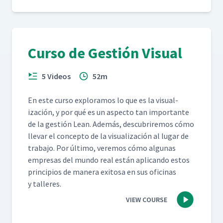
Curso de Gestión Visual
5 Videos
52m
En este cur­so explo­ramos lo que es la visu­al­
ización, y por qué es un aspec­to tan impor­tante
de la gestión Lean. Además, des­cubrire­mos cómo
lle­var el con­cep­to de la visu­al­ización al lugar de
tra­ba­jo. Por últi­mo, ver­e­mos cómo algu­nas
empre­sas del mun­do real están apli­can­do estos
prin­ci­p­ios de man­era exi­tosa en sus ofic­i­nas
y talleres.
VIEW COURSE