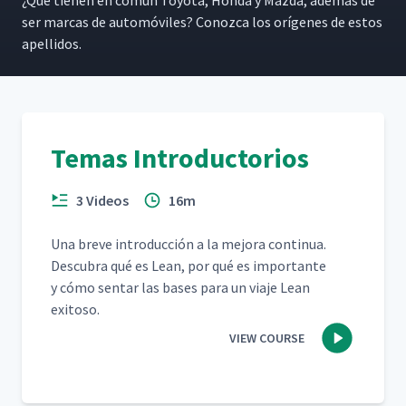
¿Qué tienen en común Toy­ota, Hon­da y Maz­da, además de
ser mar­cas de automóviles? Conoz­ca los orí­genes de estos
apellidos.
Temas Introductorios
3 Videos
16m
Una breve intro­duc­ción a la mejo­ra con­tin­ua.
Des­cubra qué es Lean, por qué es impor­tante
y cómo sen­tar las bases para un via­je Lean
exitoso.
VIEW COURSE