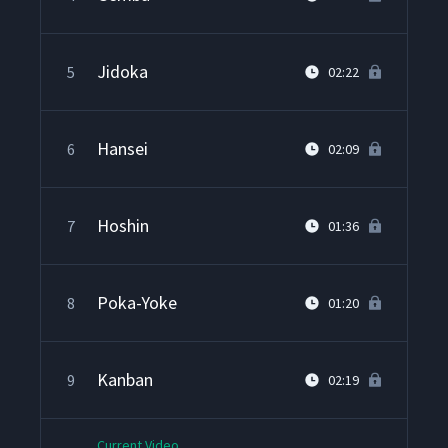
Jidoka
5
02:22
Hansei
6
02:09
Hoshin
7
01:36
Poka-Yoke
8
01:20
Kanban
9
02:19
Current Video