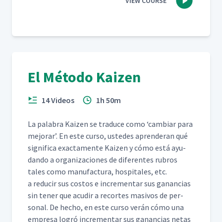
VIEW COURSE
El Método Kaizen
14 Videos
1h 50m
La pal­abra Kaizen se tra­duce como
‘
cam­biar para
mejo­rar’. En este cur­so, ust­edes apren­der­an qué
sig­nifi­ca exac­ta­mente Kaizen y cómo está ayu­
dan­do a orga­ni­za­ciones de difer­entes rubros
tales como man­u­fac­tura, hos­pi­tales, etc.
a reducir sus cos­tos e incre­men­tar sus ganan­cias
sin ten­er que acud­ir a recortes masivos de per­
son­al. De hecho, en este cur­so verán cómo una
empre­sa logró incre­men­tar sus ganan­cias netas