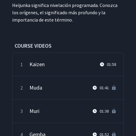
Hei­jun­ka sig­nifi­ca nivelación pro­gra­ma­da. Conoz­ca
los orí­genes, el sig­nifi­ca­do más pro­fun­do y la
impor­tan­cia de este término.
COURSE VIDEOS
Kaizen
1
01:58
Muda
2
01:41
Muri
3
01:38
Gemba
4
01:52