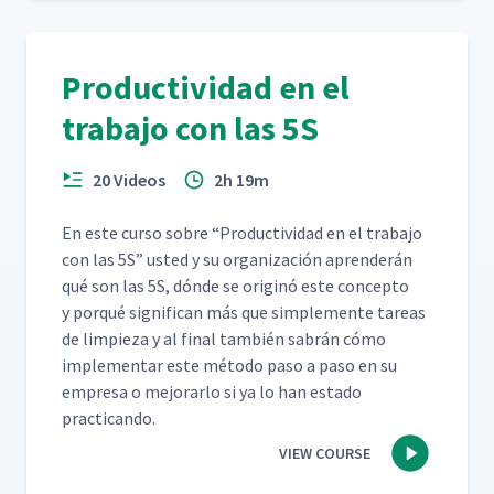
Productividad en el
trabajo con las 5S
20 Videos
2h 19m
En este cur­so sobre
“
Pro­duc­tivi­dad en el tra­ba­jo
con las 5S” ust­ed y su orga­ni­zación apren­derán
qué son las 5S, dónde se orig­inó este con­cep­to
y porqué sig­nif­i­can más que sim­ple­mente tar­eas
de limpieza y al final tam­bién sabrán cómo
imple­men­tar este méto­do paso a paso en su
empre­sa o mejo­rar­lo si ya lo han esta­do
practicando.
VIEW COURSE