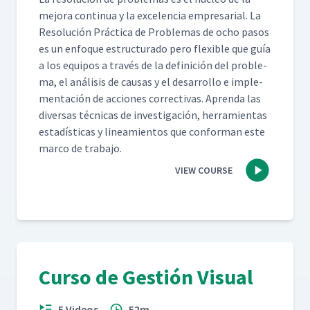
mejo­ra con­tin­ua y la exce­len­cia empre­sar­i­al. La
Res­olu­ción Prác­ti­ca de Prob­le­mas de ocho pasos
es un enfoque estruc­tura­do pero flex­i­ble que guía
a los equipos a través de la defini­ción del prob­le­
ma, el análi­sis de causas y el desar­rol­lo e imple­
mentación de acciones cor­rec­ti­vas. Apren­da las
diver­sas téc­ni­cas de inves­ti­gación, her­ramien­tas
estadís­ti­cas y lin­eamien­tos que con­for­man este
mar­co de trabajo.
VIEW COURSE
Curso de Gestión Visual
5 Videos
52m