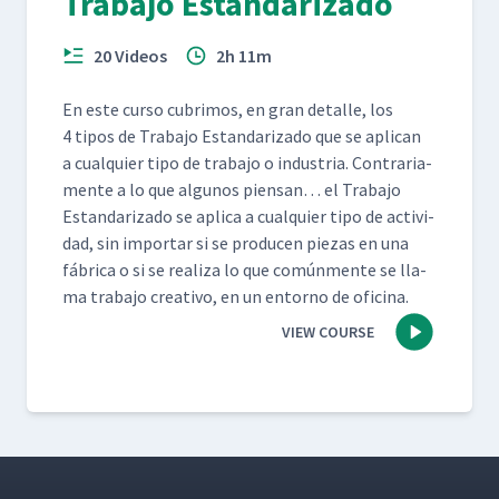
Trabajo Estandarizado
20 Videos
2h 11m
En este cur­so cub­ri­mos, en gran detalle, los
4 tipos de Tra­ba­jo Estandariza­do que se apli­can
a cualquier tipo de tra­ba­jo o indus­tria. Con­trari­a­
mente a lo que algunos pien­san… el Tra­ba­jo
Estandariza­do se apli­ca a cualquier tipo de activi­
dad, sin impor­tar si se pro­ducen piezas en una
fábri­ca o si se real­iza lo que común­mente se lla­
ma tra­ba­jo cre­ati­vo, en un entorno de oficina.
VIEW COURSE