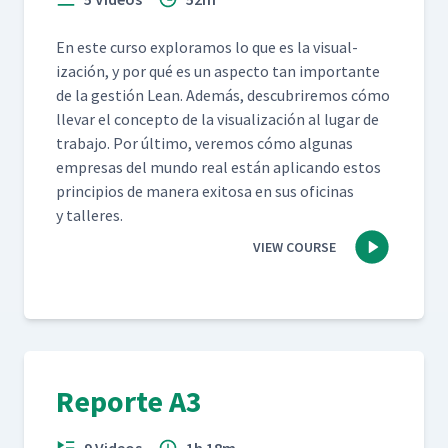
En este cur­so explo­ramos lo que es la visu­al­
ización, y por qué es un aspec­to tan impor­tante
de la gestión Lean. Además, des­cubrire­mos cómo
lle­var el con­cep­to de la visu­al­ización al lugar de
tra­ba­jo. Por últi­mo, ver­e­mos cómo algu­nas
empre­sas del mun­do real están apli­can­do estos
prin­ci­p­ios de man­era exi­tosa en sus ofic­i­nas
y talleres.
VIEW COURSE
Reporte A3