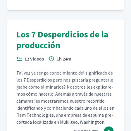
Los 7 Desperdicios de la
producción
12 Videos
1h 24m
Tal vez ya ten­ga conocimien­to del sig­nifi­ca­do de
los 7 Des­perdi­cios pero nos gus­taría pre­gun­tar­le
¿sabe cómo elim­i­nar­los? Nosotros les expli­care­
mos cómo hac­er­lo. Además a través de nues­tras
cámaras les mostraremos nue­stro recor­ri­do
iden­ti­f­i­can­do y com­bat­ien­do cada uno de ellos en
Ram Tech­nolo­gies, una empre­sa de espuma pre-
cor­ta­da local­iza­da en Muk­il­teo, Washington.