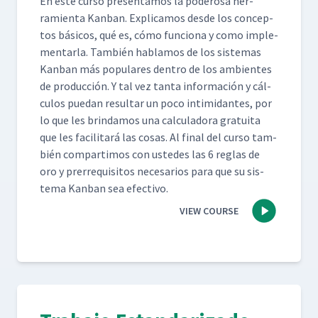
En este cur­so pre­sen­ta­mos la poderosa her­
ramien­ta Kan­ban. Expli­camos des­de los con­cep­
tos bási­cos, qué es, cómo fun­ciona y como imple­
men­tar­la. Tam­bién hablam­os de los sis­temas
Kan­ban más pop­u­lares den­tro de los ambi­entes
de pro­duc­ción. Y tal vez tan­ta infor­ma­ción y cál­
cu­los puedan resul­tar un poco intim­i­dantes, por
lo que les brindamos una cal­cu­lado­ra gra­tui­ta
que les facil­i­tará las cosas. Al final del cur­so tam­
bién com­par­ti­mos con ust­edes las 6 reglas de
oro y pre­rreq­ui­si­tos nece­sar­ios para que su sis­
tema Kan­ban sea efectivo.
VIEW COURSE