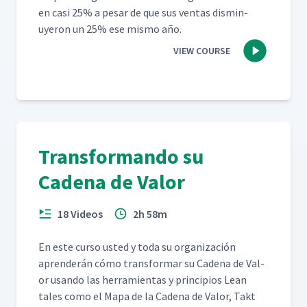
en casi 25% a pesar de que sus ven­tas dis­min­
uyeron un 25% ese mis­mo año.
VIEW COURSE
Transformando su
Cadena de Valor
18 Videos
2h 58m
En este cur­so ust­ed y toda su orga­ni­zación
apren­derán cómo trans­for­mar su Cade­na de Val­
or usan­do las her­ramien­tas y prin­ci­p­ios Lean
tales como el Mapa de la Cade­na de Val­or, Takt