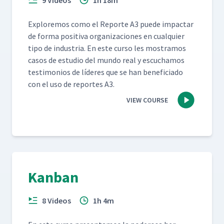
9 Videos
1h 18m
Explore­mos como el Reporte A3 puede impactar
de for­ma pos­i­ti­va orga­ni­za­ciones en cualquier
tipo de indus­tria. En este cur­so les mostramos
casos de estu­dio del mun­do real y escuchamos
tes­ti­mo­nios de líderes que se han ben­e­fi­ci­a­do
con el uso de reportes A3.
VIEW COURSE
Kanban
8 Videos
1h 4m