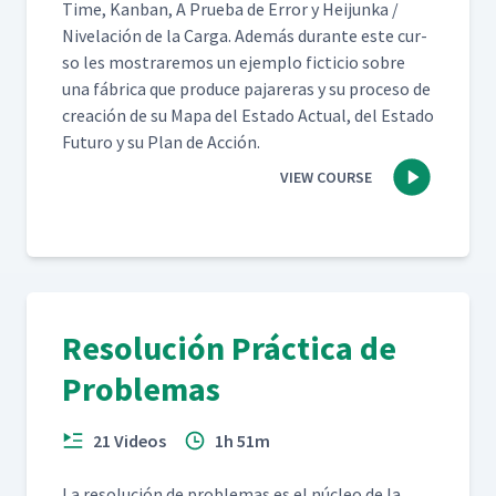
Time, Kan­ban, A Prue­ba de Error y Hei­jun­ka /
Nivelación de la Car­ga. Además durante este cur­
so les mostraremos un ejem­p­lo fic­ti­cio sobre
una fábri­ca que pro­duce pajar­eras y su pro­ce­so de
creación de su Mapa del Esta­do Actu­al, del Esta­do
Futuro y su Plan de Acción.
VIEW COURSE
Resolución Práctica de
Problemas
21 Videos
1h 51m
La res­olu­ción de prob­le­mas es el núcleo de la