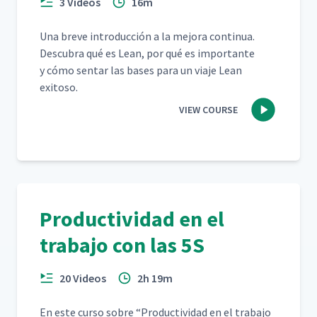
3 Videos
16m
Una breve intro­duc­ción a la mejo­ra con­tin­ua.
Des­cubra qué es Lean, por qué es impor­tante
y cómo sen­tar las bases para un via­je Lean
exitoso.
VIEW COURSE
Productividad en el
trabajo con las 5S
20 Videos
2h 19m
En este cur­so sobre
“
Pro­duc­tivi­dad en el tra­ba­jo