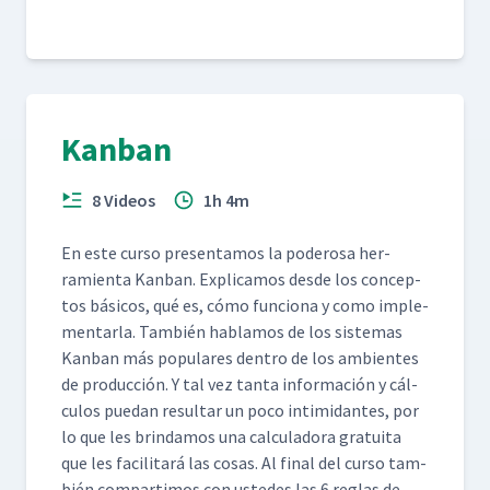
Kanban
8 Videos
1h 4m
En este cur­so pre­sen­ta­mos la poderosa her­
ramien­ta Kan­ban. Expli­camos des­de los con­cep­
tos bási­cos, qué es, cómo fun­ciona y como imple­
men­tar­la. Tam­bién hablam­os de los sis­temas
Kan­ban más pop­u­lares den­tro de los ambi­entes
de pro­duc­ción. Y tal vez tan­ta infor­ma­ción y cál­
cu­los puedan resul­tar un poco intim­i­dantes, por
lo que les brindamos una cal­cu­lado­ra gra­tui­ta
que les facil­i­tará las cosas. Al final del cur­so tam­
bién com­par­ti­mos con ust­edes las 6 reglas de