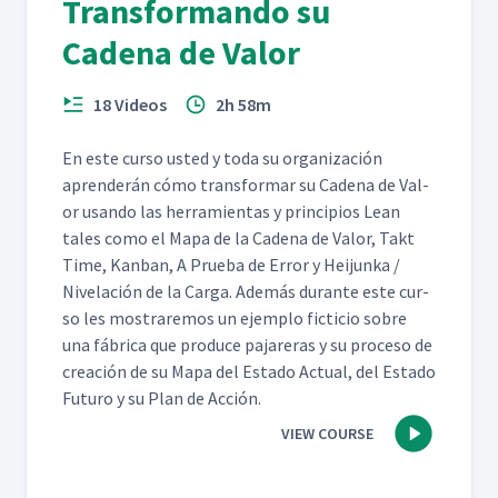
Transformando su
Cadena de Valor
18 Videos
2h 58m
En este cur­so ust­ed y toda su orga­ni­zación
apren­derán cómo trans­for­mar su Cade­na de Val­
or usan­do las her­ramien­tas y prin­ci­p­ios Lean
tales como el Mapa de la Cade­na de Val­or, Takt
Time, Kan­ban, A Prue­ba de Error y Hei­jun­ka /
Nivelación de la Car­ga. Además durante este cur­
so les mostraremos un ejem­p­lo fic­ti­cio sobre
una fábri­ca que pro­duce pajar­eras y su pro­ce­so de
creación de su Mapa del Esta­do Actu­al, del Esta­do
Futuro y su Plan de Acción.
VIEW COURSE