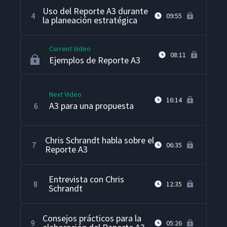
Uso del Reporte A3 durante
4
09:55
la planeación estratégica
Current Video
08:11
Ejemplos de Reporte A3
Next Video
16:14
A3 para una propuesta
6
Chris Schrandt habla sobre el
7
06:35
Reporte A3
Entrevista con Chris
8
12:35
Schrandt
Consejos prácticos para la
9
05:26