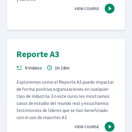
VIEW COURSE
Reporte A3
9 Videos
1h 18m
Explore­mos como el Reporte A3 puede impactar
de for­ma pos­i­ti­va orga­ni­za­ciones en cualquier
tipo de indus­tria. En este cur­so les mostramos
casos de estu­dio del mun­do real y escuchamos
tes­ti­mo­nios de líderes que se han ben­e­fi­ci­a­do
con el uso de reportes A3.
VIEW COURSE