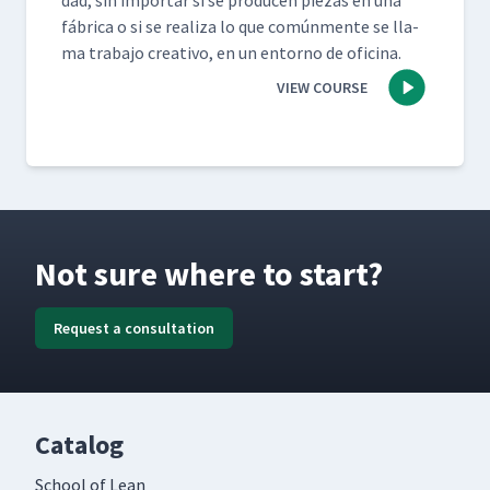
dad, sin impor­tar si se pro­ducen piezas en una
fábri­ca o si se real­iza lo que común­mente se lla­
ma tra­ba­jo cre­ati­vo, en un entorno de oficina.
VIEW COURSE
Not sure where to start?
Request a consultation
Catalog
School of Lean