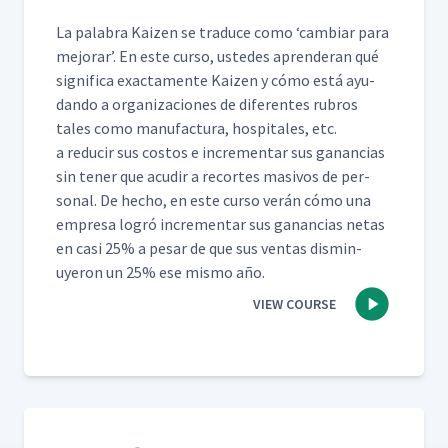
La pal­abra Kaizen se tra­duce como
‘
cam­biar para
mejo­rar’. En este cur­so, ust­edes apren­der­an qué
sig­nifi­ca exac­ta­mente Kaizen y cómo está ayu­
dan­do a orga­ni­za­ciones de difer­entes rubros
tales como man­u­fac­tura, hos­pi­tales, etc.
a reducir sus cos­tos e incre­men­tar sus ganan­cias
sin ten­er que acud­ir a recortes masivos de per­
son­al. De hecho, en este cur­so verán cómo una
empre­sa logró incre­men­tar sus ganan­cias netas
en casi 25% a pesar de que sus ven­tas dis­min­
uyeron un 25% ese mis­mo año.
VIEW COURSE