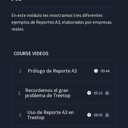
En este módu­lo les mostramos tres difer­entes
ejem­p­los de Reportes A3, elab­o­ra­dos por empre­sas
reales.
COURSE VIDEOS
Prólogo de Reporte A3
1
09:44
Recordemos el gran
2
05:22
problema de Treetop
Uso de Reporte A3 en
3
08:03
Treetop