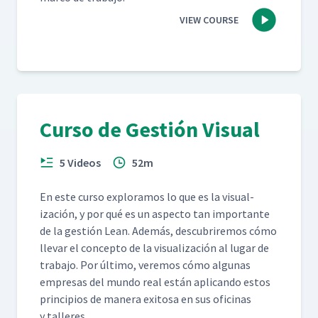
VIEW COURSE
Curso de Gestión Visual
5 Videos
52m
En este cur­so explo­ramos lo que es la visu­al­
ización, y por qué es un aspec­to tan impor­tante
de la gestión Lean. Además, des­cubrire­mos cómo
lle­var el con­cep­to de la visu­al­ización al lugar de
tra­ba­jo. Por últi­mo, ver­e­mos cómo algu­nas
empre­sas del mun­do real están apli­can­do estos
prin­ci­p­ios de man­era exi­tosa en sus ofic­i­nas
y talleres.