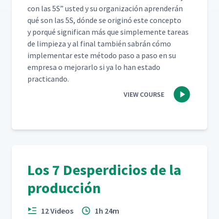
con las 5S” ust­ed y su orga­ni­zación apren­derán
qué son las 5S, dónde se orig­inó este con­cep­to
y porqué sig­nif­i­can más que sim­ple­mente tar­eas
de limpieza y al final tam­bién sabrán cómo
imple­men­tar este méto­do paso a paso en su
empre­sa o mejo­rar­lo si ya lo han esta­do
practicando.
VIEW COURSE
Los 7 Desperdicios de la
producción
12 Videos
1h 24m