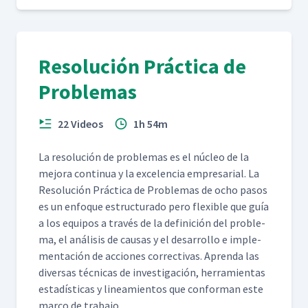
Resolución Práctica de
Problemas
22 Videos
1h 54m
La res­olu­ción de prob­le­mas es el núcleo de la
mejo­ra con­tin­ua y la exce­len­cia empre­sar­i­al. La
Res­olu­ción Prác­ti­ca de Prob­le­mas de ocho pasos
es un enfoque estruc­tura­do pero flex­i­ble que guía
a los equipos a través de la defini­ción del prob­le­
ma, el análi­sis de causas y el desar­rol­lo e imple­
mentación de acciones cor­rec­ti­vas. Apren­da las
diver­sas téc­ni­cas de inves­ti­gación, her­ramien­tas
estadís­ti­cas y lin­eamien­tos que con­for­man este
mar­co de trabajo.