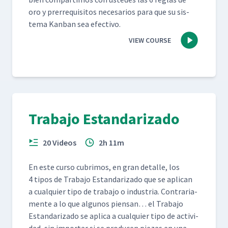
oro y pre­rreq­ui­si­tos nece­sar­ios para que su sis­
tema Kan­ban sea efectivo.
VIEW COURSE
Trabajo Estandarizado
20 Videos
2h 11m
En este cur­so cub­ri­mos, en gran detalle, los
4 tipos de Tra­ba­jo Estandariza­do que se apli­can
a cualquier tipo de tra­ba­jo o indus­tria. Con­trari­a­
mente a lo que algunos pien­san… el Tra­ba­jo
Estandariza­do se apli­ca a cualquier tipo de activi­