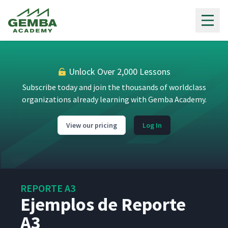
Gemba Academy
Unlock Over 2,000 Lessons
Subscribe today and join the thousands of worldclass
organizations already learning with Gemba Academy.
View our pricing
Log In
REPORTE A3
Ejemplos de Reporte
A3