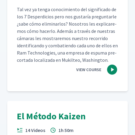
Tal vez ya ten­ga conocimien­to del sig­nifi­ca­do de
los 7 Des­perdi­cios pero nos gus­taría pre­gun­tar­le
¿sabe cómo elim­i­nar­los? Nosotros les expli­care­
mos cómo hac­er­lo. Además a través de nues­tras
cámaras les mostraremos nue­stro recor­ri­do
iden­ti­f­i­can­do y com­bat­ien­do cada uno de ellos en
Ram Tech­nolo­gies, una empre­sa de espuma pre-
cor­ta­da local­iza­da en Muk­il­teo, Washington.
VIEW COURSE
El Método Kaizen
14 Videos
1h 50m