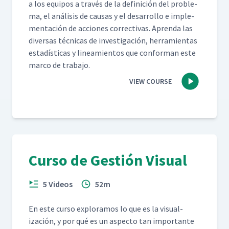
a los equipos a través de la defini­ción del prob­le­
ma, el análi­sis de causas y el desar­rol­lo e imple­
mentación de acciones cor­rec­ti­vas. Apren­da las
diver­sas téc­ni­cas de inves­ti­gación, her­ramien­tas
estadís­ti­cas y lin­eamien­tos que con­for­man este
mar­co de trabajo.
VIEW COURSE
Curso de Gestión Visual
5 Videos
52m
En este cur­so explo­ramos lo que es la visu­al­
ización, y por qué es un aspec­to tan impor­tante