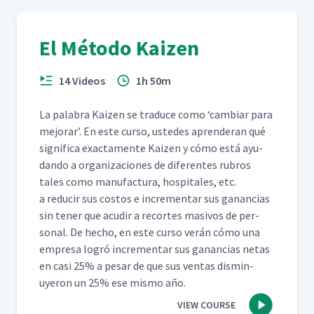
El Método Kaizen
14 Videos
1h 50m
La pal­abra Kaizen se tra­duce como
‘
cam­biar para
mejo­rar’. En este cur­so, ust­edes apren­der­an qué
sig­nifi­ca exac­ta­mente Kaizen y cómo está ayu­
dan­do a orga­ni­za­ciones de difer­entes rubros
tales como man­u­fac­tura, hos­pi­tales, etc.
a reducir sus cos­tos e incre­men­tar sus ganan­cias
sin ten­er que acud­ir a recortes masivos de per­
son­al. De hecho, en este cur­so verán cómo una
empre­sa logró incre­men­tar sus ganan­cias netas
en casi 25% a pesar de que sus ven­tas dis­min­
uyeron un 25% ese mis­mo año.
VIEW COURSE