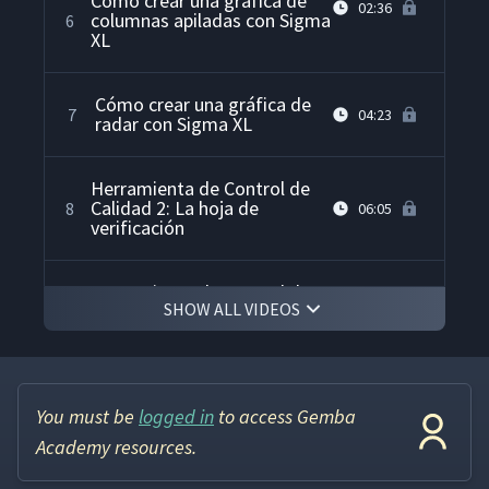
Cómo crear una gráfica de
02:36
columnas apiladas con Sigma
6
XL
Cómo crear una gráfica de
7
04:23
radar con Sigma XL
Herramienta de Control de
Calidad 2: La hoja de
8
06:05
verificación
Herramienta de Control de
SHOW ALL VIDEOS
Calidad 3: El Diagrama de
9
05:52
Pareto
Cómo crear un Diagrama de
10
04:01
Pareto con Sigma XL
You must be
logged in
to access Gemba
Academy resources.
Herramienta de Control de