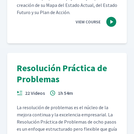
creación de su Mapa del Esta­do Actu­al, del Esta­do
Futuro y su Plan de Acción.
VIEW COURSE
Resolución Práctica de
Problemas
22 Videos
1h 54m
La res­olu­ción de prob­le­mas es el núcleo de la
mejo­ra con­tin­ua y la exce­len­cia empre­sar­i­al. La
Res­olu­ción Prác­ti­ca de Prob­le­mas de ocho pasos
es un enfoque estruc­tura­do pero flex­i­ble que guía