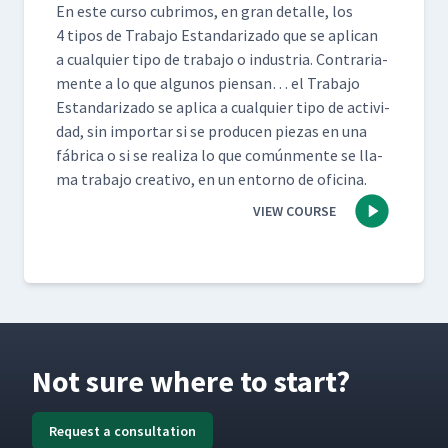
En este cur­so cub­ri­mos, en gran detalle, los
4 tipos de Tra­ba­jo Estandariza­do que se apli­can
a cualquier tipo de tra­ba­jo o indus­tria. Con­trari­a­
mente a lo que algunos pien­san… el Tra­ba­jo
Estandariza­do se apli­ca a cualquier tipo de activi­
dad, sin impor­tar si se pro­ducen piezas en una
fábri­ca o si se real­iza lo que común­mente se lla­
ma tra­ba­jo cre­ati­vo, en un entorno de oficina.
VIEW COURSE
Not sure where to start?
Request a consultation