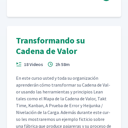
Transformando su
Cadena de Valor
18 Videos
2h 58m
En este cur­so ust­ed y toda su orga­ni­zación
apren­derán cómo trans­for­mar su Cade­na de Val­
or usan­do las her­ramien­tas y prin­ci­p­ios Lean
tales como el Mapa de la Cade­na de Val­or, Takt
Time, Kan­ban, A Prue­ba de Error y Hei­jun­ka /
Nivelación de la Car­ga. Además durante este cur­
so les mostraremos un ejem­p­lo fic­ti­cio sobre
una fábri­ca que pro­duce pajar­eras y su pro­ce­so de