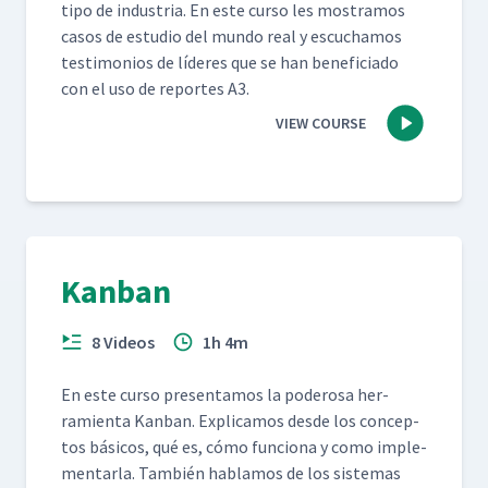
tipo de indus­tria. En este cur­so les mostramos
casos de estu­dio del mun­do real y escuchamos
tes­ti­mo­nios de líderes que se han ben­e­fi­ci­a­do
con el uso de reportes A3.
VIEW COURSE
Kanban
8 Videos
1h 4m
En este cur­so pre­sen­ta­mos la poderosa her­
ramien­ta Kan­ban. Expli­camos des­de los con­cep­
tos bási­cos, qué es, cómo fun­ciona y como imple­
men­tar­la. Tam­bién hablam­os de los sis­temas