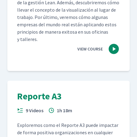
de la gestión Lean. Además, des­cubrire­mos cómo
lle­var el con­cep­to de la visu­al­ización al lugar de
tra­ba­jo. Por últi­mo, ver­e­mos cómo algu­nas
empre­sas del mun­do real están apli­can­do estos
prin­ci­p­ios de man­era exi­tosa en sus ofic­i­nas
y talleres.
VIEW COURSE
Reporte A3
9 Videos
1h 18m
Explore­mos como el Reporte A3 puede impactar
de for­ma pos­i­ti­va orga­ni­za­ciones en cualquier