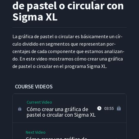
Introducción a las 7
de pastel o circular con
Herramientas de Control de
1
09:35
Calidad
Sigma XL
Herramienta de Control de
2
05:44
La grá­fi­ca de pas­tel o cir­cu­lar es bási­ca­mente un cír­
Calidad 1: La gráfica
cu­lo divi­di­do en seg­men­tos que rep­re­sen­tan por­
centa­jes de cada com­po­nente que esta­mos anal­izan­
Cómo crear una gráfica de
3
02:53
do. En este video mostramos cómo crear una grá­fi­ca
barras con Sigma XL
de pas­tel o cir­cu­lar en el pro­gra­ma Sig­ma XL.
Cómo crear una gráfica de
4
02:47
líneas con Sigma XL
COURSE VIDEOS
Current Video
Cómo crear una gráfica de
03:55
pastel o circular con Sigma XL
Next Video