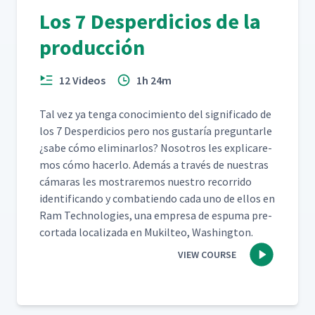
datos de variable MSA con
27
10:06
Los 7 Desperdicios de la
Sigma XL
producción
Guía de acción
28
03:12
12 Videos
1h 24m
Tal vez ya ten­ga conocimien­to del sig­nifi­ca­do de
los 7 Des­perdi­cios pero nos gus­taría pre­gun­tar­le
¿sabe cómo elim­i­nar­los? Nosotros les expli­care­
mos cómo hac­er­lo. Además a través de nues­tras
cámaras les mostraremos nue­stro recor­ri­do
iden­ti­f­i­can­do y com­bat­ien­do cada uno de ellos en
Ram Tech­nolo­gies, una empre­sa de espuma pre-
cor­ta­da local­iza­da en Muk­il­teo, Washington.
VIEW COURSE