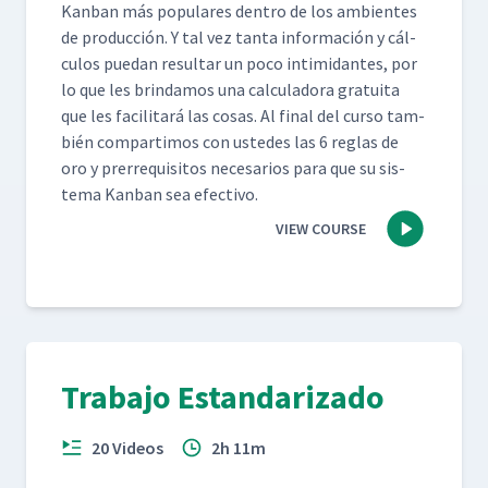
Kan­ban más pop­u­lares den­tro de los ambi­entes
de pro­duc­ción. Y tal vez tan­ta infor­ma­ción y cál­
cu­los puedan resul­tar un poco intim­i­dantes, por
lo que les brindamos una cal­cu­lado­ra gra­tui­ta
que les facil­i­tará las cosas. Al final del cur­so tam­
bién com­par­ti­mos con ust­edes las 6 reglas de
oro y pre­rreq­ui­si­tos nece­sar­ios para que su sis­
tema Kan­ban sea efectivo.
VIEW COURSE
Trabajo Estandarizado
20 Videos
2h 11m