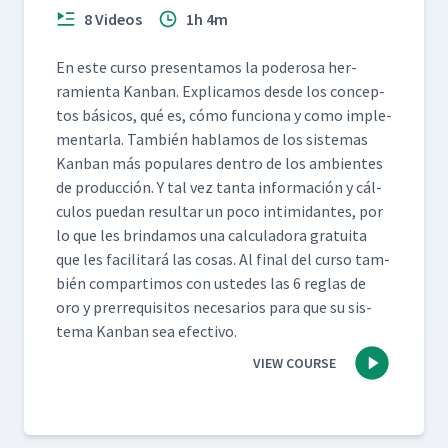
8 Videos
1h 4m
En este cur­so pre­sen­ta­mos la poderosa her­
ramien­ta Kan­ban. Expli­camos des­de los con­cep­
tos bási­cos, qué es, cómo fun­ciona y como imple­
men­tar­la. Tam­bién hablam­os de los sis­temas
Kan­ban más pop­u­lares den­tro de los ambi­entes
de pro­duc­ción. Y tal vez tan­ta infor­ma­ción y cál­
cu­los puedan resul­tar un poco intim­i­dantes, por
lo que les brindamos una cal­cu­lado­ra gra­tui­ta
que les facil­i­tará las cosas. Al final del cur­so tam­
bién com­par­ti­mos con ust­edes las 6 reglas de
oro y pre­rreq­ui­si­tos nece­sar­ios para que su sis­
tema Kan­ban sea efectivo.
VIEW COURSE