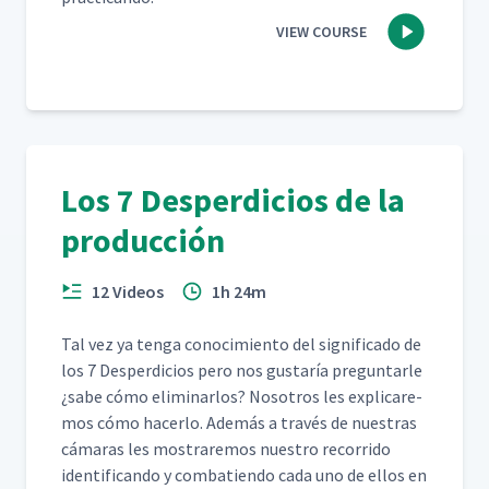
VIEW COURSE
Los 7 Desperdicios de la
producción
12 Videos
1h 24m
Tal vez ya ten­ga conocimien­to del sig­nifi­ca­do de
los 7 Des­perdi­cios pero nos gus­taría pre­gun­tar­le
¿sabe cómo elim­i­nar­los? Nosotros les expli­care­
mos cómo hac­er­lo. Además a través de nues­tras
cámaras les mostraremos nue­stro recor­ri­do
iden­ti­f­i­can­do y com­bat­ien­do cada uno de ellos en