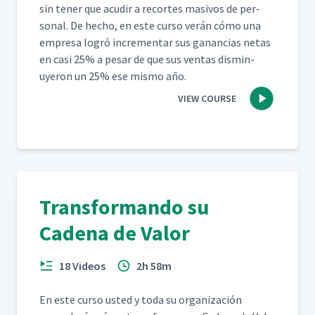
sin ten­er que acud­ir a recortes masivos de per­
son­al. De hecho, en este cur­so verán cómo una
empre­sa logró incre­men­tar sus ganan­cias netas
en casi 25% a pesar de que sus ven­tas dis­min­
uyeron un 25% ese mis­mo año.
VIEW COURSE
Transformando su
Cadena de Valor
18 Videos
2h 58m
En este cur­so ust­ed y toda su orga­ni­zación