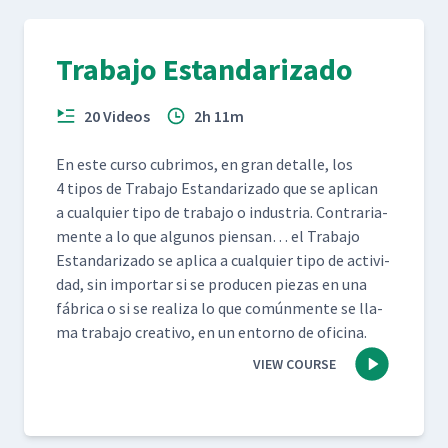
Trabajo Estandarizado
20 Videos
2h 11m
En este cur­so cub­ri­mos, en gran detalle, los
4 tipos de Tra­ba­jo Estandariza­do que se apli­can
a cualquier tipo de tra­ba­jo o indus­tria. Con­trari­a­
mente a lo que algunos pien­san… el Tra­ba­jo
Estandariza­do se apli­ca a cualquier tipo de activi­
dad, sin impor­tar si se pro­ducen piezas en una
fábri­ca o si se real­iza lo que común­mente se lla­
ma tra­ba­jo cre­ati­vo, en un entorno de oficina.
VIEW COURSE