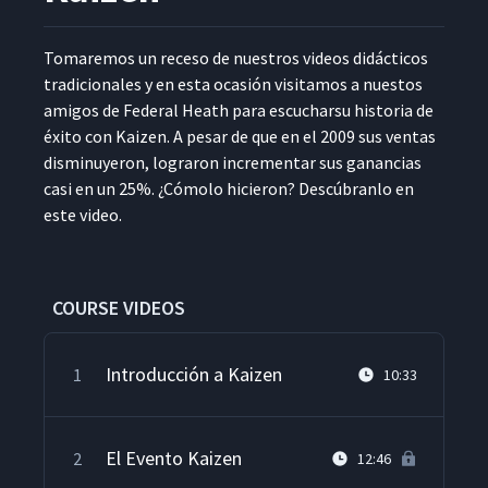
Tomare­mos un rece­so de nue­stros videos didác­ti­cos
tradi­cionales y en esta ocasión visi­ta­mos a nuestos
ami­gos de Fed­er­al Heath para escuchar­su his­to­ria de
éxi­to con Kaizen. A pesar de que en el 2009 sus ven­tas
dis­min­uyeron, lograron incre­men­tar sus ganan­cias
casi en un 25%. ¿Cómo­lo hicieron? Descúbran­lo en
este video.
COURSE VIDEOS
Introducción a Kaizen
1
10:33
El Evento Kaizen
2
12:46