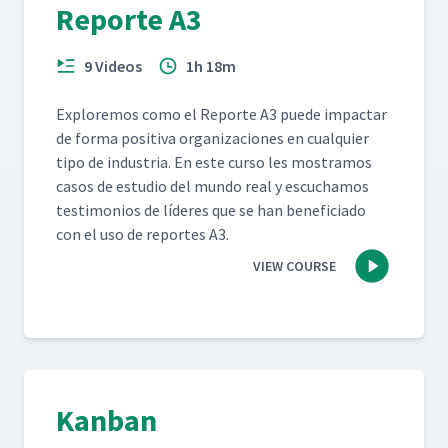
Reporte A3
9 Videos
1h 18m
Explore­mos como el Reporte A3 puede impactar
de for­ma pos­i­ti­va orga­ni­za­ciones en cualquier
tipo de indus­tria. En este cur­so les mostramos
casos de estu­dio del mun­do real y escuchamos
tes­ti­mo­nios de líderes que se han ben­e­fi­ci­a­do
con el uso de reportes A3.
VIEW COURSE
Kanban