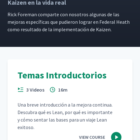
Kaizen en la vida real
Rick Fore­man com­parte con nosotros algu­nas de las
mejo­ras especí­fi­cas que pudieron lograr en Fed­er­al Heath
como resul­ta­do de la imple­mentación de Kaizen.
Temas Introductorios
3 Videos
16m
Una breve intro­duc­ción a la mejo­ra con­tin­ua.
Des­cubra qué es Lean, por qué es impor­tante
y cómo sen­tar las bases para un via­je Lean
exitoso.
VIEW COURSE