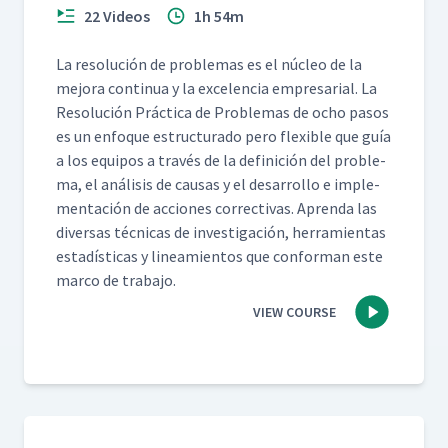
22 Videos
1h 54m
La res­olu­ción de prob­le­mas es el núcleo de la
mejo­ra con­tin­ua y la exce­len­cia empre­sar­i­al. La
Res­olu­ción Prác­ti­ca de Prob­le­mas de ocho pasos
es un enfoque estruc­tura­do pero flex­i­ble que guía
a los equipos a través de la defini­ción del prob­le­
ma, el análi­sis de causas y el desar­rol­lo e imple­
mentación de acciones cor­rec­ti­vas. Apren­da las
diver­sas téc­ni­cas de inves­ti­gación, her­ramien­tas
estadís­ti­cas y lin­eamien­tos que con­for­man este
mar­co de trabajo.
VIEW COURSE