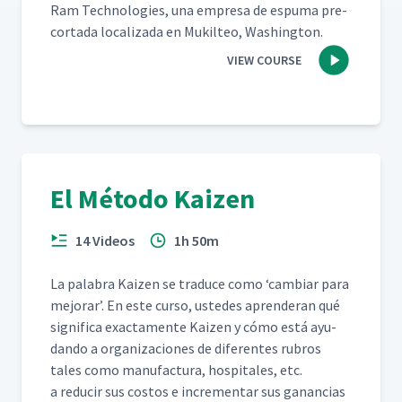
Ram Tech­nolo­gies, una empre­sa de espuma pre-
cor­ta­da local­iza­da en Muk­il­teo, Washington.
VIEW COURSE
El Método Kaizen
14 Videos
1h 50m
La pal­abra Kaizen se tra­duce como
‘
cam­biar para
mejo­rar’. En este cur­so, ust­edes apren­der­an qué
sig­nifi­ca exac­ta­mente Kaizen y cómo está ayu­
dan­do a orga­ni­za­ciones de difer­entes rubros
tales como man­u­fac­tura, hos­pi­tales, etc.
a reducir sus cos­tos e incre­men­tar sus ganan­cias