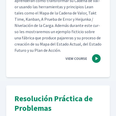
apren­derán cómo trans­for­mar su Cade­na de Val­
or usan­do las her­ramien­tas y prin­ci­p­ios Lean
tales como el Mapa de la Cade­na de Val­or, Takt
Time, Kan­ban, A Prue­ba de Error y Hei­jun­ka /
Nivelación de la Car­ga. Además durante este cur­
so les mostraremos un ejem­p­lo fic­ti­cio sobre
una fábri­ca que pro­duce pajar­eras y su pro­ce­so de
creación de su Mapa del Esta­do Actu­al, del Esta­do
Futuro y su Plan de Acción.
VIEW COURSE
Resolución Práctica de
Problemas