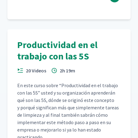
Productividad en el
trabajo con las 5S
20 Videos
2h 19m
En este cur­so sobre
“
Pro­duc­tivi­dad en el tra­ba­jo
con las 5S” ust­ed y su orga­ni­zación apren­derán
qué son las 5S, dónde se orig­inó este con­cep­to
y porqué sig­nif­i­can más que sim­ple­mente tar­eas
de limpieza y al final tam­bién sabrán cómo
imple­men­tar este méto­do paso a paso en su
empre­sa o mejo­rar­lo si ya lo han esta­do
practicando.