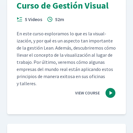
Curso de Gestión Visual
5 Videos
52m
En este cur­so explo­ramos lo que es la visu­al­
ización, y por qué es un aspec­to tan impor­tante
de la gestión Lean. Además, des­cubrire­mos cómo
lle­var el con­cep­to de la visu­al­ización al lugar de
tra­ba­jo. Por últi­mo, ver­e­mos cómo algu­nas
empre­sas del mun­do real están apli­can­do estos
prin­ci­p­ios de man­era exi­tosa en sus ofic­i­nas
y talleres.
VIEW COURSE