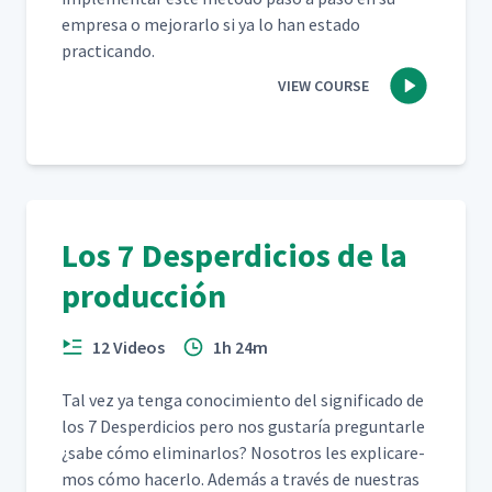
empre­sa o mejo­rar­lo si ya lo han esta­do
practicando.
VIEW COURSE
Los 7 Desperdicios de la
producción
12 Videos
1h 24m
Tal vez ya ten­ga conocimien­to del sig­nifi­ca­do de
los 7 Des­perdi­cios pero nos gus­taría pre­gun­tar­le
¿sabe cómo elim­i­nar­los? Nosotros les expli­care­
mos cómo hac­er­lo. Además a través de nues­tras