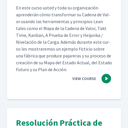
En este cur­so ust­ed y toda su orga­ni­zación
apren­derán cómo trans­for­mar su Cade­na de Val­
or usan­do las her­ramien­tas y prin­ci­p­ios Lean
tales como el Mapa de la Cade­na de Val­or, Takt
Time, Kan­ban, A Prue­ba de Error y Hei­jun­ka /
Nivelación de la Car­ga. Además durante este cur­
so les mostraremos un ejem­p­lo fic­ti­cio sobre
una fábri­ca que pro­duce pajar­eras y su pro­ce­so de
creación de su Mapa del Esta­do Actu­al, del Esta­do
Futuro y su Plan de Acción.
VIEW COURSE
Resolución Práctica de