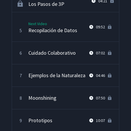
04:21
Los Pasos de 3P
Next Video
09:52
Recopilación de Datos
5
Cuidado Colaborativo
6
07:02
Ejemplos de la Naturaleza
7
04:46
Moonshining
8
07:50
Prototipos
9
10:07