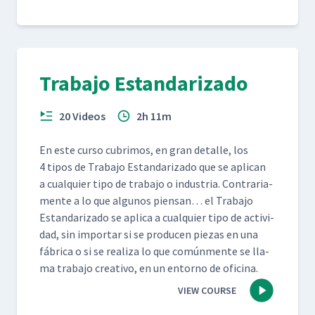
Trabajo Estandarizado
20 Videos
2h 11m
En este cur­so cub­ri­mos, en gran detalle, los
4 tipos de Tra­ba­jo Estandariza­do que se apli­can
a cualquier tipo de tra­ba­jo o indus­tria. Con­trari­a­
mente a lo que algunos pien­san… el Tra­ba­jo
Estandariza­do se apli­ca a cualquier tipo de activi­
dad, sin impor­tar si se pro­ducen piezas en una
fábri­ca o si se real­iza lo que común­mente se lla­
ma tra­ba­jo cre­ati­vo, en un entorno de oficina.
VIEW COURSE