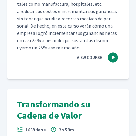
tales como man­u­fac­tura, hos­pi­tales, etc.
a reducir sus cos­tos e incre­men­tar sus ganan­cias
sin ten­er que acud­ir a recortes masivos de per­
son­al. De hecho, en este cur­so verán cómo una
empre­sa logró incre­men­tar sus ganan­cias netas
en casi 25% a pesar de que sus ven­tas dis­min­
uyeron un 25% ese mis­mo año.
VIEW COURSE
Transformando su
Cadena de Valor
18 Videos
2h 58m