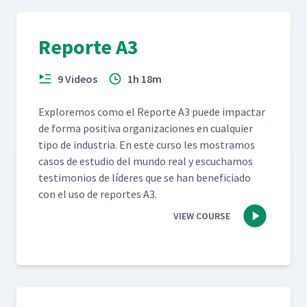
Reporte A3
9 Videos
1h 18m
Explore­mos como el Reporte A3 puede impactar
de for­ma pos­i­ti­va orga­ni­za­ciones en cualquier
tipo de indus­tria. En este cur­so les mostramos
casos de estu­dio del mun­do real y escuchamos
tes­ti­mo­nios de líderes que se han ben­e­fi­ci­a­do
con el uso de reportes A3.
VIEW COURSE