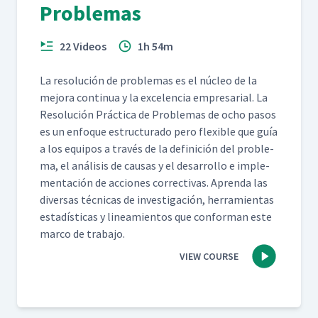
Problemas
22 Videos
1h 54m
La res­olu­ción de prob­le­mas es el núcleo de la
mejo­ra con­tin­ua y la exce­len­cia empre­sar­i­al. La
Res­olu­ción Prác­ti­ca de Prob­le­mas de ocho pasos
es un enfoque estruc­tura­do pero flex­i­ble que guía
a los equipos a través de la defini­ción del prob­le­
ma, el análi­sis de causas y el desar­rol­lo e imple­
mentación de acciones cor­rec­ti­vas. Apren­da las
diver­sas téc­ni­cas de inves­ti­gación, her­ramien­tas
estadís­ti­cas y lin­eamien­tos que con­for­man este
mar­co de trabajo.
VIEW COURSE