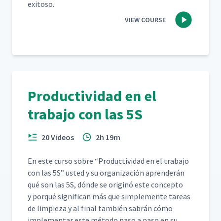
exitoso.
VIEW COURSE
Productividad en el
trabajo con las 5S
20 Videos
2h 19m
En este cur­so sobre
“
Pro­duc­tivi­dad en el tra­ba­jo
con las 5S” ust­ed y su orga­ni­zación apren­derán
qué son las 5S, dónde se orig­inó este con­cep­to
y porqué sig­nif­i­can más que sim­ple­mente tar­eas
de limpieza y al final tam­bién sabrán cómo
imple­men­tar este méto­do paso a paso en su