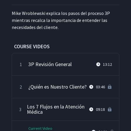
Mike Wrob­lews­ki expli­ca los pasos del pro­ce­so 3P
mien­tras recal­ca la impor­tan­cia de enten­der las
necesi­dades del cliente.
COURSE VIDEOS
3P Revisión General
1
13:12
¿Quién es Nuestro Cliente?
2
03:46
Los 7 Flujos en la Atención
3
09:18
Médica
Current Video