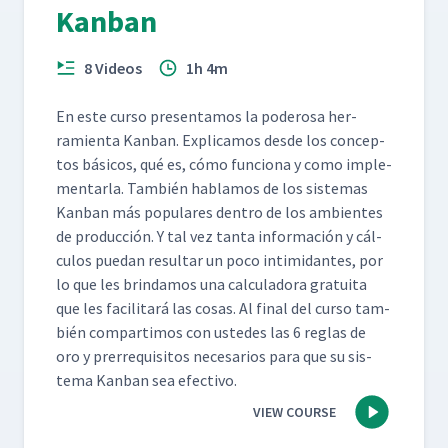
Kanban
8 Videos
1h 4m
En este cur­so pre­sen­ta­mos la poderosa her­
ramien­ta Kan­ban. Expli­camos des­de los con­cep­
tos bási­cos, qué es, cómo fun­ciona y como imple­
men­tar­la. Tam­bién hablam­os de los sis­temas
Kan­ban más pop­u­lares den­tro de los ambi­entes
de pro­duc­ción. Y tal vez tan­ta infor­ma­ción y cál­
cu­los puedan resul­tar un poco intim­i­dantes, por
lo que les brindamos una cal­cu­lado­ra gra­tui­ta
que les facil­i­tará las cosas. Al final del cur­so tam­
bién com­par­ti­mos con ust­edes las 6 reglas de
oro y pre­rreq­ui­si­tos nece­sar­ios para que su sis­
tema Kan­ban sea efectivo.
VIEW COURSE