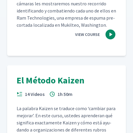
cámaras les mostraremos nue­stro recor­ri­do
iden­ti­f­i­can­do y com­bat­ien­do cada uno de ellos en
Ram Tech­nolo­gies, una empre­sa de espuma pre-
cor­ta­da local­iza­da en Muk­il­teo, Washington.
VIEW COURSE
El Método Kaizen
14 Videos
1h 50m
La pal­abra Kaizen se tra­duce como
‘
cam­biar para
mejo­rar’. En este cur­so, ust­edes apren­der­an qué
sig­nifi­ca exac­ta­mente Kaizen y cómo está ayu­
dan­do a orga­ni­za­ciones de difer­entes rubros