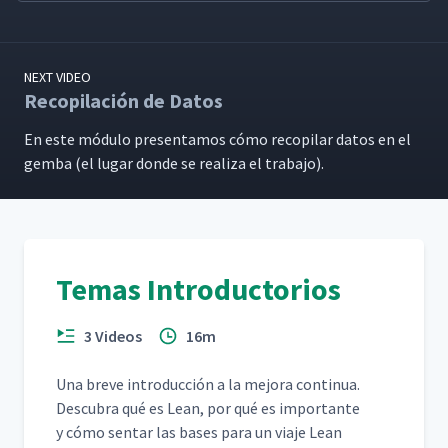
NEXT VIDEO
Recopilación de Datos
En este módu­lo pre­sen­ta­mos cómo recopi­lar datos en el
gem­ba (el lugar donde se real­iza el trabajo).
Temas Introductorios
3 Videos
16m
Una breve intro­duc­ción a la mejo­ra con­tin­ua.
Des­cubra qué es Lean, por qué es impor­tante
y cómo sen­tar las bases para un via­je Lean