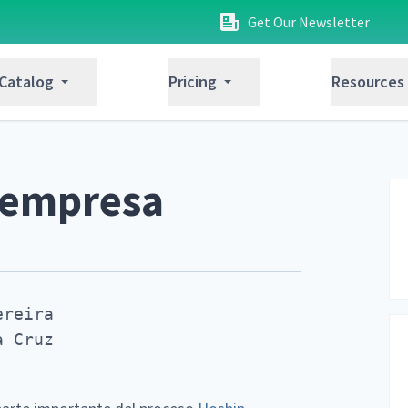
Get Our Newsletter
 Catalog
Pricing
Resources
 empresa
reira

a Cruz