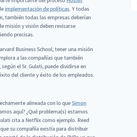
 parte importante del proceso
Hoshin
de
implementación de políticas
. Y todas
ón, también todas las empresas deberían
de misión y visión deben revisarse
iendo precisas.
Harvard Business School, tener una misión
es implora a las compañías que también
egún el Sr. Gulati, puede dividirse en
xito del cliente y éxito de los empleados.
trechamente alineada con lo que
Simon
stamos aquí? ¿Qué problema(s) estamos
lati cita a Netflix como ejemplo. Reed
que su compañía existía para distribuir