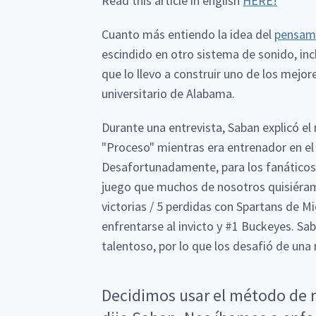
Read this article in english
HERE!
Cuanto más entiendo la idea del
pensami
escindido en otro sistema de sonido, in
que lo llevo a construir uno de los mej
universitario de Alabama.
Durante una entrevista, Saban explicó 
"Proceso" mientras era entrenador en el
Desafortunadamente, para los fanáticos
juego que muchos de nosotros quisiéram
victorias / 5 perdidas con Spartans de M
enfrentarse al invicto y #1 Buckeyes. Sa
talentoso, por lo que los desafió de una
Decidimos usar el método de n