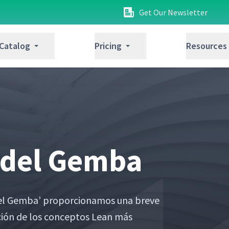
Get Our Newsletter
 Catalog
Pricing
Resources
o del Gemba
el Gem­ba’ pro­por­cionamos una breve
ción de los con­cep­tos Lean más