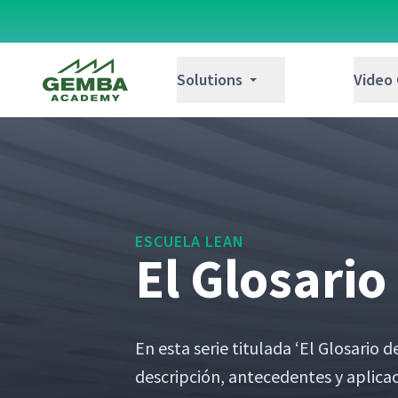
Gemba Academy
Solutions
Video
ESCUELA LEAN
El Glosari
En esta serie tit­u­la­da
‘
El Glosario d
descrip­ción, antecedentes y apli­ca